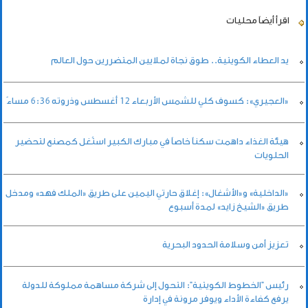
اقرأ أيضاً
محليات
يد العطاء الكويتية.. طوق نجاة لملايين المتضررين حول العالم
«العجيري»: كسوف كلي للشمس الأربعاء 12 أغسطس وذروته 6:36 مساءً
هيئة الغذاء داهمت سكناً خاصاً في مبارك الكبير استُغل كمصنع لتحضير
الحلويات
«الداخلية» و«الأشغال»: إغلاق حارتي اليمين على طريق «الملك فهد» ومدخل
طريق «الشيخ زايد» لمدة أسبوع
تعزيز أمن وسلامة الحدود البحرية
رئيس "الخطوط الكويتية": التحول إلى شركة مساهمة مملوكة للدولة
يرفع كفاءة الأداء ويوفر مرونة في إدارة