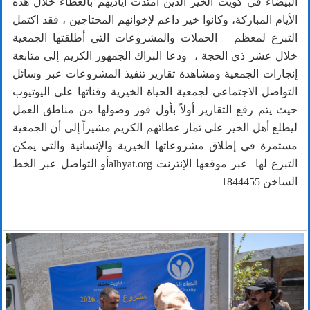
البيضاء في كويت الخير الذين امتدت أياديهم بالعطاء خلال هذه
الأيام المباركة، وكانوا خير داعم لإخوانهم المحتاجين ، فقد اكتمل
التبرع لمعظم الحملات والمشروعات التي أطلقتها الجمعية
خلال عشر ذي الحجة ، ودعا البراك الجمهور الكريم إلى متابعة
إنجازات الجمعية ومشاهدة تقارير تنفيذ المشروعات عبر وسائل
التواصل الاجتماعي لجمعية الحياة الخيرية وقناتها على اليوتيوب
حيث يتم رفع التقارير أولاً بأول فور وصولها من مناطق العمل
ليطلع أهل الخير على ثمار عطائهم الكريم مشيراً إلى أن الجمعية
مستمرة في إطلاق مشروعاتها الخيرية والإنسانية والتي يمكن
التبرع لها عبر موقعها الإنترنت alhyat.orgأو التواصل عبر الخط
الساخن 1844455