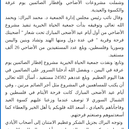
وشملت مشروعات الأضاحي وإفطار الصائمين يوم عرفة
والكسوة والعيدية.
وقال نائب رئيس مجلس إدارة الجمعية د. محمد البراك: وبحمد
الله تعالى وتوفيقه بدأت جمعية الحياة الخيرية تنفيذ مشروع
الأضاحي من أول أيام عيد الأضحى المبارك تحت شعار " أضحيتك
فرحة وقربة " في عدة دول ومنها الهند وتشاد وبنين واليمن
وسوريا وفلسطين، وبلغ عدد المستفيدين من الأضاحي 26 ألف
مستفيد.
وتابع: ونفذت جمعية الحياة الخيرية مشروع إفطار الصائمين يوم
عرفة في اليمن ، وبفضل الله أدخلنا السرور على الصائمين في
هذا اليوم العظيم وبلغ عددهم 24582 مستفيد ، أسأل الله تعالى
أن يكتب للمساهمين في المشروع مثل أجر الصائم مرتين ، وفي
أيام عيد الأضحى المبارك كانت فرحة الأيتام في فلسطين و
الشمال السوري لا توصف عندما وزعنا عليهم كسوة العيد
وفاجأناهم بالعيادي ، أسعد الله قلوبكم يا أهل الخير والعطاء كما
أسعدتموهم وصنعتم فرحتهم.
وتوجه البراك بجزيل الشكر وعظيم الامتنان إلى أصحاب الأيادي