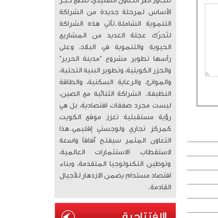
تتجاوز أطر التعاون التقليدي، لتضع حجر
الأساس لمرحلة جديدة من الشراكة
التنموية الشاملة. ​تأتي هذه الشراكة
لتُحرّك عجلة العديد من المشاريع
الحيوية والتنموية في البلاد، وعلى
رأسها تطوير مشروع “مدينة الحرير”
والجزر الكويتية، وتطوير البنية التحتية،
والموانئ، والرعاية السكنية، والطاقة
النظيفة. الشراكة الثنائية مع الصين،
ليست مجرد صفقات اقتصادية، بل هي
رؤية مستقبلية تعزز موقع الكويت
كمركز تجاري ولوجستي إقليمي. ​هذا
التعاون المثمر سيفتح آفاقاً واسعة
لاستقطاب الاستثمارات العالمية،
وتوطين التكنولوجيا المتقدمة، وبناء
اقتصاد مستدام يضمن الازدهار للأجيال
القادمة.