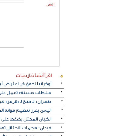
النص
اقرأ أيضاً
خارجيات
أوكرانيا تخفق في اعتراض 
سلطات «سبتة» تعمل على ن
طهران: لا فتح لـ«هرمز» قبل
اليمن يعزز تنظيم قواته الج
الكيان المحتل يضغط على ا
فيدان: هجمات الاحتلال ته