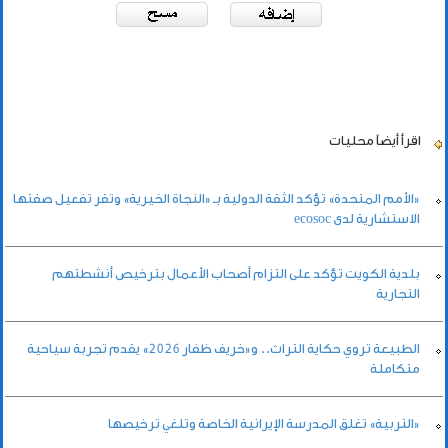
اقرأ أيضاً
محليات
«الأمم المتحدة» تؤكد الثقة الدولية بـ «النجاة الخيرية» وتقر تفعيل صفتها
الاستشارية لدى ecosoc
بلدية الكويت تؤكد على التزام أصحاب الأعمال بترخيص أنشطتهم
التجارية
الطبيعة تروي حكاية التراث.. و«خريف ظفار 2026» يقدم تجربة سياحية
متكاملة
«التربية» تغلق المدرسة الإيرانية الخاصة وتلغي ترخيصها