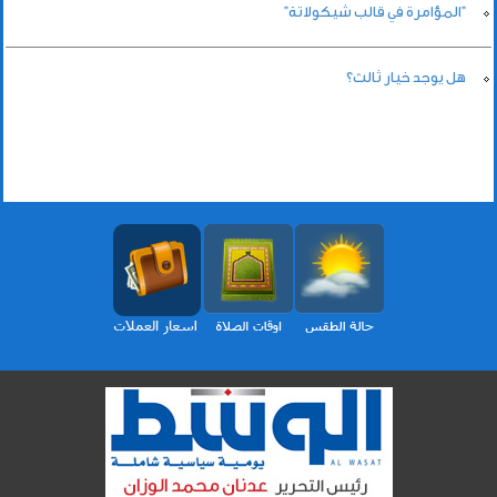
"المؤامرة في قالب شيكولاتة"
هل يوجد خيار ثالث؟