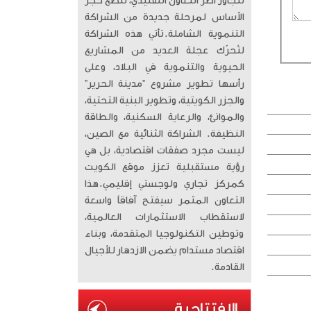
تتجاوز أطر التعاون التقليدي، لتضع حجر
الأساس لمرحلة جديدة من الشراكة
التنموية الشاملة. ​تأتي هذه الشراكة
لتُحرّك عجلة العديد من المشاريع
الحيوية والتنموية في البلاد، وعلى
رأسها تطوير مشروع “مدينة الحرير”
والجزر الكويتية، وتطوير البنية التحتية،
والموانئ، والرعاية السكنية، والطاقة
النظيفة. الشراكة الثنائية مع الصين،
ليست مجرد صفقات اقتصادية، بل هي
رؤية مستقبلية تعزز موقع الكويت
كمركز تجاري ولوجستي إقليمي. ​هذا
التعاون المثمر سيفتح آفاقاً واسعة
لاستقطاب الاستثمارات العالمية،
وتوطين التكنولوجيا المتقدمة، وبناء
اقتصاد مستدام يضمن الازدهار للأجيال
القادمة.