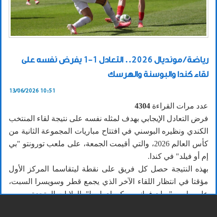
رياضة / مونديال 2026.. التعادل 1-1 يفرض نفسه على
لقاء كندا والبوسنة والهرسك
13/06/2026 10:51
عدد مرات القراءة
4304
فرض التعادل الإيجابي بهدف لمثله نفسه على نتيجة لقاء المنتخب
الكندي ونظيره البوسني في افتتاح مباريات المجموعة الثانية من
كأس العالم 2026، والتي أقيمت الجمعة، على ملعب تورونتو "بي
إم أو فيلد" في كندا.
بهذه النتيجة حصل كل فريق على نقطة ليتقاسما المركز الأول
مؤقتا في انتظار اللقاء الآخر الذي يجمع قطر وسويسرا السبت،
على ملعب "سان فرانسيسكو باي إيريا" بالولايات المتحدة.
افتتح المنتخب البوسني التسجيل في الدقيقة 13 عندما نفذ إيفان