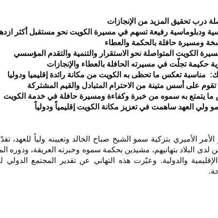
صلة درب تحقيق المزيد من الإنجازات
ية ودبلوماسية رفيعة تسهم في مسيرة الكويت نحو مستقبل أكثر ازدهار
خة ومسيرة حافلة بالحكمة والعطاء
يرة الكويت المتواصلة نحو الاستقرار والتنمية والتقدم المؤسسي
ؤية حكيمة تجلّت في مسيرته الحافلة بالعطاء والإنجازات
يك:
مناسبة تعكس ما تحظى به الكويت من مكانة رائدة إقليميا ودوليا
ينا تقوم على أسس متينة من الاحترام المتبادل والقيم المشتركة
كس ما يتمتع به سموه من خبرة وكفاءة ومسيرة حافلة في خدمة الكويت
مو ولي العهد ساهمت في تعزيز مكانة الكويت إقليمياً ودولياً
مر الأميري بتزكية سمو الشيخ صباح الخالد وتعيينه ولياً للعهد، تقد
ن لدى البلاد بتهانيهم، مشيدين بحكمة سموه وخبرته العريقة، ودوره ا
الإقليمية والدولية. وعبّرت هذه التهاني عن تقدير المجتمع الدولي 
ة.