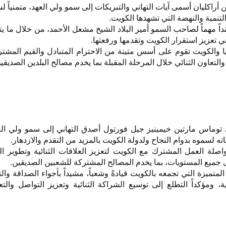
 أراكليان أسمى آيات التهاني والتبريكات إلى سمو ولي العهد، متمنياً ل
تنمية والنهضة التي تشهدها الكويت.
ً مهماً لصاحب السمو أمير البلاد الشيخ مشعل الأحمد، من خلال ما يت
تعزيز استقرار الكويت وتقدمها ورفعتها.
يا والكويت تقوم على أسس متينة من الاحترام المتبادل والقيم المشترك
التعاون الثنائي خلال المرحلة المقبلة بما يخدم مصالح البلدين الصديقي
توماس مارتين خيمينيز جيل فورتول أصدق التهاني إلى سمو ولي العه
 لسموه بدوام النجاح ولدولة الكويت بالمزيد من التقدم والازدهار.
لة العمل المشترك مع الكويت لتعزيز العلاقات الثنائية وتطوير ال
 جميع المستويات، بما يخدم المصالح المشتركة للشعبين الصديقين.
متميزة التي تجمعه بالكويت قيادةً وشعباً، مشيداً بأجواء الصداقة والت
فية، ومؤكداً التطلع إلى توسيع الشراكة الثنائية وتعزيز التواصل والت