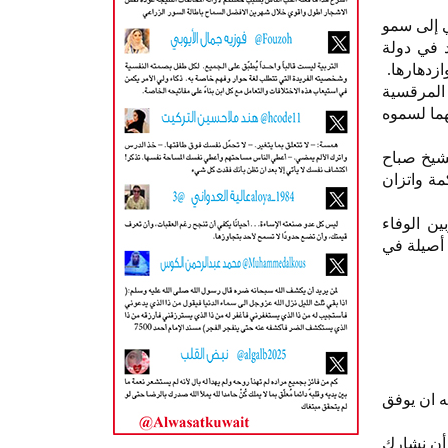
ي إلى سمو
د في دولة
ازدهارها.
 المرقسية
هما لسموه
شيخ صباح
ة واتزان
ن الوفاء
 أصيلة في
ه ان يوفق
 أن نشارك