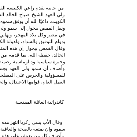
من جانبه تقدم راعي الكنيسة القب
ولي العهد الشيخ صباح الخالد ال
الكويت، داعيًا الله أن يوفق سموه
ونقل القمص بيجول إلى سمو ولي ال
في مصر وكل بلاد المهجر، وتهاني 
بدوام التوفيق والسداد، ولدولة ال
وقال القمص بيجول إن هذه المن
الخالد، حفظه الله، بما قدمه م
وخبرة سياسية ودبلوماسية رصينة
وأضاف أن سمو ولي العهد يجسد ن
للمسؤولية والحرص على المصلحة ا
العمل العام، قوامها الاعتدال، و
كاتدرائية العائلة المقدسة
وقال الأب يسى زكريا انتهز هذه ا
سموه وان يمتعه بالصحة والعافية.
وأضاف كل من يعيش على هذه الأرض