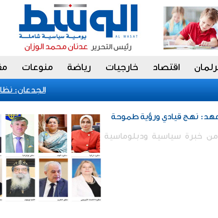
رلمان
اقتصاد
خارجيات
رياضة
منوعات
مق
الجدعان: نظام الم
لعهد: نهج قيادي ورؤية طموحة
 من خبرة سياسية ودبلوماسية