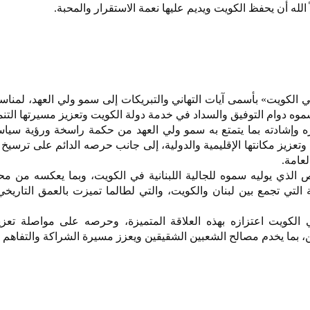
ً الله أن يحفظ الكويت ويديم عليها نعمة الاستقرار والمحبة.
ي الكويت» بأسمى آيات التهاني والتبريكات إلى سمو ولي العهد، لمناس
اً لسموه دوام التوفيق والسداد في خدمة دولة الكويت وتعزيز مسيرتها التنم
 وإشادته بما يتمتع به سمو ولي العهد من حكمة راسخة ورؤية سياسي
زيز مكانتها الإقليمية والدولية، إلى جانب حرصه الدائم على ترسيخ ن
لعامة.
ص الذي يوليه سموه للجالية اللبنانية في الكويت، وبما يعكسه من م
 التي تجمع بين لبنان والكويت، والتي لطالما تميزت بالعمق التاريخي
 الكويت اعتزازه بهذه العلاقة المتميزة، وحرصه على مواصلة تعزيز
ين، بما يخدم مصالح الشعبين الشقيقين ويعزز مسيرة الشراكة والتفاهم