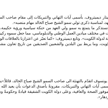
يتار ديميتروف، بأسمى آيات التهاني والتبريكات إلى مقام صاحب ال
د، لمناسبة ذكرى تولي سمو الشيخ صباح الخالد مهام منصبه».
 نستذكر ما يتمتع به سمو ولي العهد من حنكة سياسية ورؤية حكيمة،
زات في مختلف ميادين العمل الوطني والدبلوماسي، مما جعل سموه ركي
لدولة الكويت». وتابع ديميتروف: «كما نعبّر عن اعتزازنا بالعلاقات الود
لكويت، وما يربط بين البلدين والشعبين الصديقين من تاريخ تعاون م
نسوف اتقدّم بالتهنئة الى صاحب السمو الشيخ صباح الخالد، قائلاً:»
ى آيات التهاني والتبريكات، مقرونةً بأصدق الدعوات بأن يعيد الله 
فور الصحة والعافية، وعلى دولة الكويت الشقيقة قيادةً وحكومةً وشع
دهار».