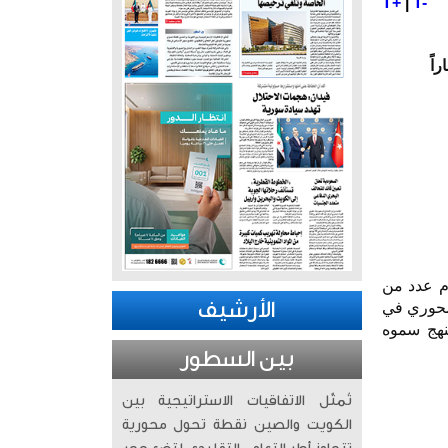
T+
|
T-
اً
ّم عدد من
الأرشيف
لمحوري في
لنهج سموه
بين السطور
تُمثّل الاتفاقيات الاستراتيجية بين
الكويت والصين نقطة تحول محورية