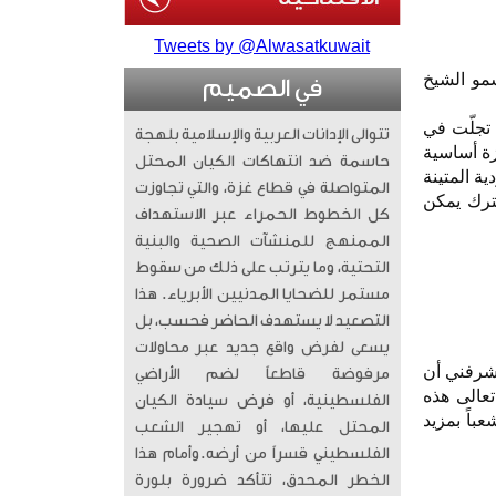
Tweets by @Alwasatkuwait
سمو الشيخ
في الصميم
 تجلّت في
تتوالى الإدانات العربية والإسلامية بلهجة
زة أساسية
حاسمة ضد انتهاكات الكيان المحتل
ية المتينة
المتواصلة في قطاع غزة، والتي تجاوزت
شترك يمكن
كل الخطوط الحمراء عبر الاستهداف
الممنهج للمنشآت الصحية والبنية
التحتية، وما يترتب على ذلك من سقوط
مستمر للضحايا المدنيين الأبرياء. ​ هذا
التصعيد لا يستهدف الحاضر فحسب، بل
يسعى لفرض واقع جديد عبر محاولات
يشرفني أن
مرفوضة قاطعاً لضم الأراضي
تعالى هذه
الفلسطينية، أو فرض سيادة الكيان
باً بمزيد
المحتل عليها، أو تهجير الشعب
الفلسطيني قسراً من أرضه. ​وأمام هذا
الخطر المحدق، تتأكد ضرورة بلورة