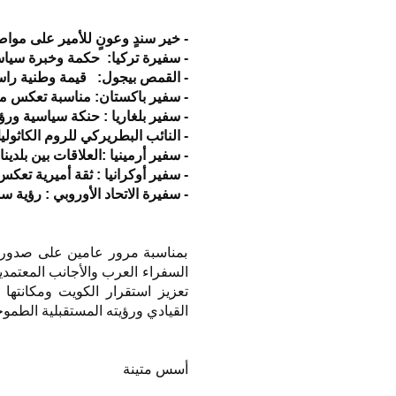
- خير سندٍ وعونٍ للأمير على موا
- سفيرة تركيا: حكمة وخبرة سياس
- القمص بيجول: قيمة وطنية راس
- سفير باكستان: مناسبة تعكس مس
- سفير بلغاريا : حنكة سياسية ور
- النائب البطريركي للروم الكاثول
- سفير أرمينيا :العلاقات بين بلد
- سفير أوكرانيا : ثقة أميرية تع
- سفيرة الاتحاد الأوروبي : رؤية س
بمناسبة مرور عامين على صدور الأ
السفراء العرب والأجانب المعتمدي
تعزيز استقرار الكويت ومكانتها 
القيادي ورؤيته المستقبلية الطموح
أسس متينة