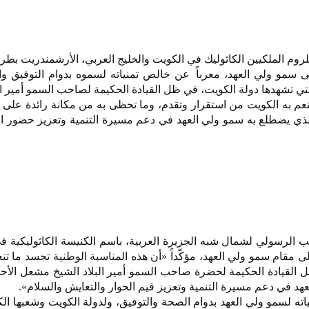
لروم الملكيين الكاثوليك في الكويت والخليج العربي، الأرشمندريت ب
لى سمو ولي العهد، معرباً عن خالص تمنياته لسموه بدوام التوفيق و
ي تشهدها دولة الكويت، في ظل القيادة الحكيمة لصاحب السمو أمير الب
نعم به الكويت من استقرار وتقدم، وما تحظى به من مكانة رائدة على 
ر الذي يضطلع به سمو ولي العهد في دعم مسيرة التنمية وتعزيز حضور 
ئب الرسولي لشمال شبه الجزيرة العربية، باسم الكنيسة الكاثوليكية ف
ى مقام سمو ولي العهد، مؤكّداً «أن هذه المناسبة الوطنية تجسد ما تنع
القيادة الحكيمة لحضرة صاحب السمو أمير البلاد الشيخ مشعل الأحم
عهد في دعم مسيرة التنمية وتعزيز قيم الحوار والتعايش والسلام».
ه لسمو ولي العهد بدوام الصحة والتوفيق، ولدولة الكويت وشعبها الك