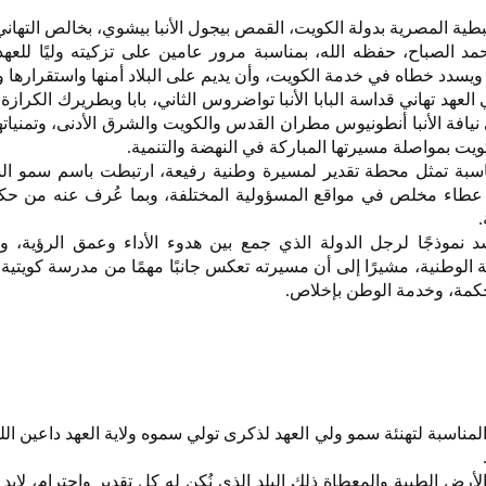
طية المصرية بدولة الكويت، القمص بيجول الأنبا بيشوي، بخالص التهان
حمد الصباح، حفظه الله، بمناسبة مرور عامين على تزكيته وليًا للعه
 ويسدد خطاه في خدمة الكويت، وأن يديم على البلاد أمنها واستقرارها و
عهد تهاني قداسة البابا الأنبا تواضروس الثاني، بابا وبطريرك الكرازة
نيافة الأنبا أنطونيوس مطران القدس والكويت والشرق الأدنى، وتمنيات
كويت بمواصلة مسيرتها المباركة في النهضة والتنمية.
اسبة تمثل محطة تقدير لمسيرة وطنية رفيعة، ارتبطت باسم سمو ال
ن عطاء مخلص في مواقع المسؤولية المختلفة، وبما عُرف عنه من حكم
.
موذجًا لرجل الدولة الذي جمع بين هدوء الأداء وعمق الرؤية، وبي
لوطنية، مشيرًا إلى أن مسيرته تعكس جانبًا مهمًا من مدرسة كويتية
الحكمة، وخدمة الوطن بإخلاص.
لمناسبة لتهنئة سمو ولي العهد لذكرى تولي سموه ولاية العهد داعين الل
 الطيبة والمعطاة ذلك البلد الذي نُكن له كل تقدير واحترام، لابد