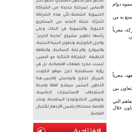
تتجاوز أطر التعاون التقليدي، لتضع حجر
سموه دوام
الأساس لمرحلة جديدة من الشراكة
التنموية الشاملة. ​تأتي هذه الشراكة
متع به من
لتُحرّك عجلة العديد من المشاريع
الحيوية والتنموية في البلاد، وعلى
ة، معرباً
رأسها تطوير مشروع “مدينة الحرير”
ن.
والجزر الكويتية، وتطوير البنية التحتية،
والموانئ، والرعاية السكنية، والطاقة
النظيفة. الشراكة الثنائية مع الصين،
ليست مجرد صفقات اقتصادية، بل هي
رؤية مستقبلية تعزز موقع الكويت
د، معرباً
كمركز تجاري ولوجستي إقليمي. ​هذا
التعاون المثمر سيفتح آفاقاً واسعة
تعاون بين
لاستقطاب الاستثمارات العالمية،
وتوطين التكنولوجيا المتقدمة، وبناء
فاهم التي
اقتصاد مستدام يضمن الازدهار للأجيال
عاون خلال
القادمة.