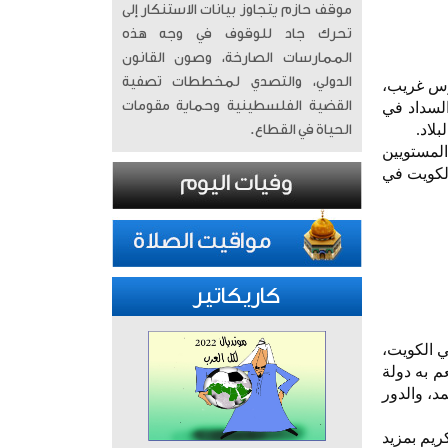
موقف حازم يتجاوز بيانات الاستنكار إلى
تحرك جاد للوقوف في وجه هذه
الممارسات الصارخة، وصون القانون
الدولي، والتصدي لمخططات تصفية
طرس غريب،
القضية الفلسطينية وحماية مقومات
السداد في
لاد.
الحياة في القطاع.
المستويين
الكويت في
كاريكاتير
ي الكويت،
م به دولة
د، والدور
ريم بمزيد