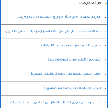
اقرأ أيضاً
خارجيات
أوكرانيا تخفق في اعتراض أي صواريخ باليستية خلال هجوم روسي
سلطات «سبتة» تعمل على نقل مئات القصر لإسبانيا بعد تدفق مهاجرين
طهران: لا فتح لـ«هرمز» قبل تنفيذ الالتزامات
اليمن يعزز تنظيم قواته الجوية والأمنية
الكيان المحتل يضغط على المفاوض اللبناني عسكرياً
فيدان: هجمات الاحتلال تهدد سيادة سورية
السعودية تعلن تعيين قائد للتحالف البحري الدفاعي متعدد الجنسيات