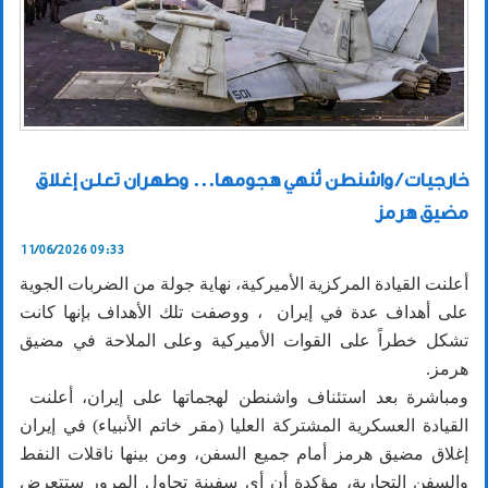
خارجيات / واشنطن تُنهي هجومها... وطهران تعلن إغلاق
مضيق هرمز
11/06/2026 09:33
أعلنت القيادة المركزية الأميركية، نهاية جولة من الضربات الجوية
على أهداف عدة في إيران ، ووصفت تلك الأهداف بإنها كانت
تشكل خطراً على القوات الأميركية وعلى الملاحة في مضيق
هرمز.
ومباشرة بعد استئناف واشنطن لهجماتها على إيران، أعلنت ​
القيادة العسكرية المشتركة العليا (مقر خاتم الأنبياء) في ‌إيران
‌إغلاق ​مضيق ‌هرمز ⁠أمام ​جميع السفن، ومن بينها ⁠ناقلات النفط
والسفن ⁠التجارية، مؤكدة أن ​أي ‌سفينة تحاول المرور ‌ستتعرض