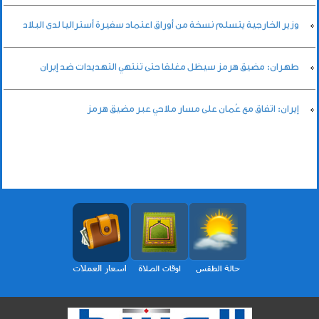
وزير الخارجية يتسلم نسخة من أوراق اعتماد سفيرة أستراليا لدى البلاد
طهران: مضيق هرمز سيظل مغلقا حتى تنتهي التهديدات ضد إيران
إيران: اتفاق مع عُمان على مسار ملاحي عبر مضيق هرمز