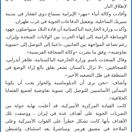
لإطلاق النار.
وأفادت وكالة أنباء «مهر» الإيرانية بسماع دوي انفجار في مدينة
سيريك الساحلية، وتفعيل الدفاعات الجوية في غرب طهران.
وأكدت وزارة الخارجية الباكستانية أن قادة البلاد سيواصلون جهود
الوساطة الرامية إلى إنهاء الحرب بين الولايات المتحدة وإيران،
رغم تصاعد المواجهة بين الجانبين، داعيةً إلى التوصل إلى «تسوية
تفاوضية»، وفق ما نشرت «وكالة الصحافة الفرنسية».
وقال المتحدث باسم وزارة الخارجية الباكستانية، طاهر أندرابي،
للصحافيين: «لا تزال باكستان تشعر بقلق بالغ إزاء الوضع في
المنطقة في ظل التصعيد الأخير».
وأضاف: «نحن نرى أن الدبلوماسية والحوار يجب أن يكونا
المبدأين الأساسيين للتوصل إلى تسوية تفاوضية لجميع القضايا
الخلافية».
كانت القيادة المركزية الأميركية، قد أعلنت نهاية جولة من
الضربات الجوية على أهداف عدة في إيران ، ووصفت تلك
الأهداف بأنها كانت تشكل خطراً على القوات الأميركية وعلى
الملاحة في مضيق هرمز. ومباشرةً بعد استئناف واشنطن