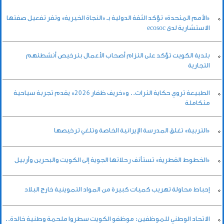
«الأمم المتحدة» تؤكد الثقة الدولية بـ «النجاة الخيرية» وتقر تفعيل صفتها
الاستشارية لدى ecosoc
بلدية الكويت تؤكد على التزام أصحاب الأعمال بترخيص أنشطتهم
التجارية
الطبيعة تروي حكاية التراث.. و«خريف ظفار 2026» يقدم تجربة سياحية
متكاملة
«التربية» تغلق المدرسة الإيرانية الخاصة وتلغي ترخيصها
«الخطوط القطرية» تستأنف رحلاتها الجوية إلى الكويت والبحرين وأربيل
إحباط محاولة تهريب كميات كبيرة من المواد التموينية خارج البلاد
الاتحاد الوطني للموظفين: موظفو الكويت سطروا ملحمة وطنية خالدة..