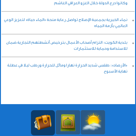
وكانوا درع الدولة خلال الغزو العراقي الغاشم
نماء الخيرية بجمعية الإصلاح تواصل رعاية منحة «الماء حياة» لتعزيز الوعي
العالمي بأزمة المياه
بلدية الكويت: التزام أصحاب الأعمال بترخيص أنشطتهم التجارية ضمان
للاستدامة وحماية للاستثمارات
«الأرصاد»: طقس شديد الحرارة نهارا ومائل للحرارة ورطب ليلا في عطلة
نهاية الأسبوع