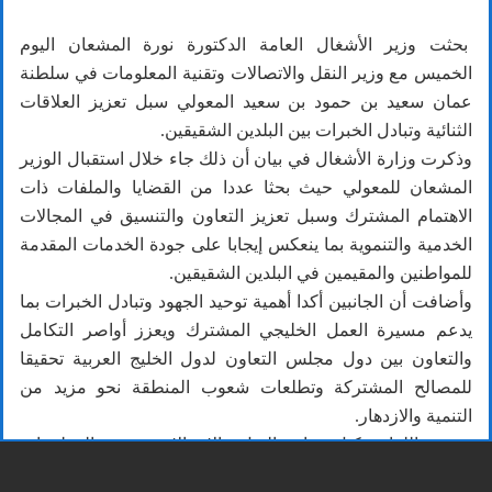
بحثت وزير الأشغال العامة الدكتورة نورة المشعان اليوم
الخميس مع وزير النقل والاتصالات وتقنية المعلومات في سلطنة
عمان سعيد بن حمود بن سعيد المعولي سبل تعزيز العلاقات
الثنائية وتبادل الخبرات بين البلدين الشقيقين.
وذكرت وزارة الأشغال في بيان أن ذلك جاء خلال استقبال الوزير
المشعان للمعولي حيث بحثا عددا من القضايا والملفات ذات
الاهتمام المشترك وسبل تعزيز التعاون والتنسيق في المجالات
الخدمية والتنموية بما ينعكس إيجابا على جودة الخدمات المقدمة
للمواطنين والمقيمين في البلدين الشقيقين.
وأضافت أن الجانبين أكدا أهمية توحيد الجهود وتبادل الخبرات بما
يدعم مسيرة العمل الخليجي المشترك ويعزز أواصر التكامل
والتعاون بين دول مجلس التعاون لدول الخليج العربية تحقيقا
للمصالح المشتركة وتطلعات شعوب المنطقة نحو مزيد من
التنمية والازدهار.
وحضر اللقاء وكيل وزارة النقل والاتصالات وتقنية المعلومات
للنقل خميس بن محمد بن عبدالله الشماخي ونائب رئيس البعثة