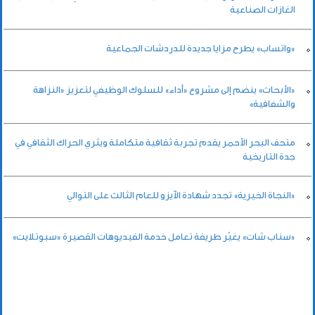
الغازات الصناعية
«واتساب» يطرح مزايا جديدة للدردشات الجماعية
«الأبحاث» ينضم إلى مشروع «أداء» للسلوك الوظيفي لتعزيز «النزاهة
والشفافية»
متحف البحر الأحمر يقدم تجربة ثقافية متكاملة ويثري الحراك الثقافي في
جدة التاريخية
«النجاة الخيرية» تجدد شهادة الآيزو للعام الثالث على التوالي
«سناب شات» يغيّر طريقة تعامل خدمة الفيديوهات القصيرة «سبوتلايت»