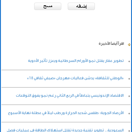
اقرأ أيضاً
الأخيرة
تطوير عقار يقلل نمو الأورام السرطانية ويعزز تأثير الأدوية
«الوطني للثقافة» يدشن فعاليات مهرجان «صيفي ثقافي 18»
الاقتصاد الإندونيسي يتباطأ في الربع الثاني رغم نمو يفوق التوقعات
الأرصاد الجوية: طقس شديد الحرارة ورطب ليلاً في عطلة نهاية الأسبوع
السعودية.. تطوير تقنية جديدة تقلل استهلاك الطاقة في عمليات فصل