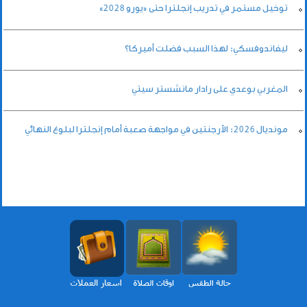
توخيل مستمر في تدريب إنجلترا حتى «يورو 2028»
ليفاندوفسكي: لهذا السبب فضلت أميركا؟
المغربي بوعدي على رادار مانشستر سيتي
مونديال 2026: الأرجنتين في مواجهة صعبة أمام إنجلترا لبلوغ النهائي