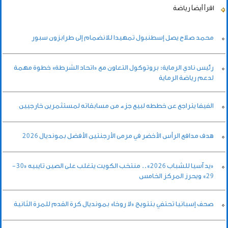
اقرأ أيضاً
رياضة
محمد صلاح يصل إسطنبول تمهيدا للانضمام إلى طرابزون سبور
رئيس نادي الرماية: بروتوكول التعاون مع «اتحاد الشرطة» خطوة مهمة
لدعم رياضة الرماية
الفيفا يتراجع عن خططه لبيع جزء من مسابقاته لمستثمرين خارجيين
هدف مدافع الرأس الأخضر في مرمى الأرجنتين الأفضل بمونديال 2026
«يد آسيا للشباب 2026».. منتخب الكويت يتغلب على الصين تايبيه «30-
29» ويحرز المركز الخامس
صحف إسبانيا تحتفي بتتويج «لا روخا» بمونديال كرة القدم للمرة الثانية