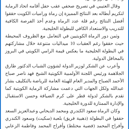
وقال العتيبي في تصريح صحفي عقب حفل أقامه اتحاد الرماية
لتكريم أبطاله بعد النتائج المميزة إن رماة وراميات الكويت حققوا
أفضل النتائج رغم قلة عدد الرماة وعدم أخذ الفرصة الكافية
للتدريب والاستعداد الكافي للبطولة الخليجية.
وثمن دور الرماة الكويتيين في التعامل مع الظروف المحيطة
حيث حققوا رغم العقبات 10 ميداليات متنوعة خلال مشاركتهم
في البطولة الخليجية ما يعكس قيمة الرامي الكويتي في البروز
بالمحافل الدولية.
وأعرب عن الشكر لوزير الدولة لشؤون الشباب الدكتور طارق
الجلاهمة ورئيس اللجنة الأولمبية الكويتية الشيخ فهد ناصر صباح
الأحمد الصباح والمدير العام للهيئة العامة للرياضة بالتكليف بشار
عبدالله ولكل الجهات التي دعمت مشاركة الرماية الكويتية كما
تقدم بالشكر لدولة قطر على كرم الضيافة وحسن الاستقبال
والإدارة الممتازة للدورة الخليجية.
وكان الرماة سعود الكندري ومحمد الديحاني وعبدالعزيز السعد
حققوا في البطولة (ذهبية فريق) بلعبة (سكيت) وسعود الكندري
وأفراح المحمد (فضية مختلط) وأفراح المحمد وفاطمة الزعابي