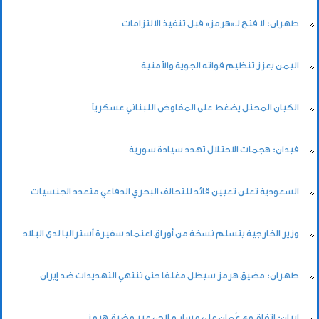
طهران: لا فتح لـ«هرمز» قبل تنفيذ الالتزامات
اليمن يعزز تنظيم قواته الجوية والأمنية
الكيان المحتل يضغط على المفاوض اللبناني عسكرياً
فيدان: هجمات الاحتلال تهدد سيادة سورية
السعودية تعلن تعيين قائد للتحالف البحري الدفاعي متعدد الجنسيات
وزير الخارجية يتسلم نسخة من أوراق اعتماد سفيرة أستراليا لدى البلاد
طهران: مضيق هرمز سيظل مغلقا حتى تنتهي التهديدات ضد إيران
إيران: اتفاق مع عُمان على مسار ملاحي عبر مضيق هرمز