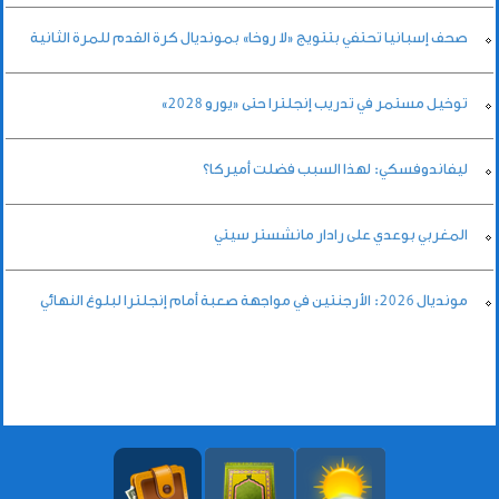
صحف إسبانيا تحتفي بتتويج «لا روخا» بمونديال كرة القدم للمرة الثانية
توخيل مستمر في تدريب إنجلترا حتى «يورو 2028»
ليفاندوفسكي: لهذا السبب فضلت أميركا؟
المغربي بوعدي على رادار مانشستر سيتي
مونديال 2026: الأرجنتين في مواجهة صعبة أمام إنجلترا لبلوغ النهائي