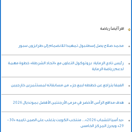
اقرأ أيضاً
رياضة
محمد صلاح يصل إسطنبول تمهيدا للانضمام إلى طرابزون سبور
رئيس نادي الرماية: بروتوكول التعاون مع «اتحاد الشرطة» خطوة مهمة
لدعم رياضة الرماية
الفيفا يتراجع عن خططه لبيع جزء من مسابقاته لمستثمرين خارجيين
هدف مدافع الرأس الأخضر في مرمى الأرجنتين الأفضل بمونديال 2026
«يد آسيا للشباب 2026».. منتخب الكويت يتغلب على الصين تايبيه «30-
29» ويحرز المركز الخامس