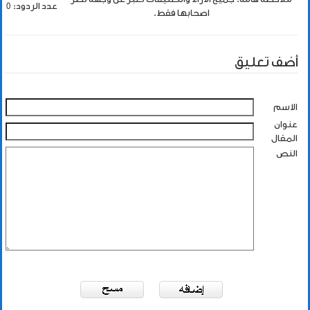
عدد الردود: 0
اصحابها فقط.
أضف تعليق
الاسم
عنوان
المقال
النص