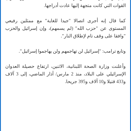
القوات التي كانت متجهة إليها عادت أدراجها.
كما قال إنه أجرى اتصالا "جيدا للغاية" مع ممثلين رفيعي
المستوى عن "حزب الله" (لم يسمهم)، وإن إسرائيل والحزب
"وافقا على وقف تام لإطلاق النار".
وتابع ترامب: "إسرائيل لن تهاجمهم ولن يهاجموا إسرائيل".
وأعلنت وزارة الصحة اللبنانية، الاثنين، ارتفاع حصيلة العدوان
الإسرائيلي على البلاد، منذ 2 مارس/ آذار الماضي، إلى 3 آلاف
و433 قتيلا و10 آلاف و395 جريحا.