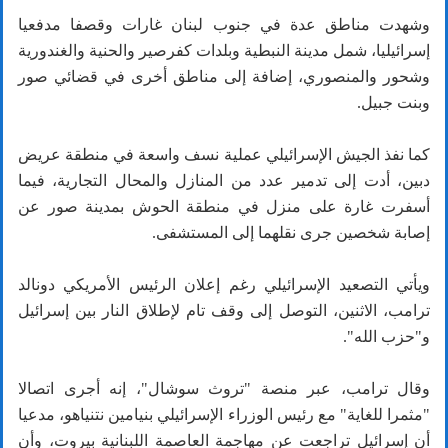
وشهدت مناطق عدة في جنوب لبنان غارات وقصفا مدفعيا
إسرائيليا، شمل مدينة النبطية وبلدات كفرصير والحنية والغندورية
وشحور والمنصوري، إضافة إلى مناطق أخرى في قضائي صور
وبنت جبيل.
كما نفذ الجيش الإسرائيلي عملية نسف واسعة في منطقة عريض
دبين، أدت إلى تدمير عدد من المنازل والمحال التجارية، فيما
أسفرت غارة على منزل في منطقة الحوش بمدينة صور عن
إصابة شخصين جرى نقلهما إلى المستشفى.
ويأتي التصعيد الإسرائيلي رغم إعلان الرئيس الأمريكي دونالد
ترامب، الاثنين، التوصل إلى وقف تام لإطلاق النار بين إسرائيل
و"حزب الله".
وقال ترامب، عبر منصة "تروث سوشال"، إنه أجرى اتصالا
"مثمرا للغاية" مع رئيس الوزراء الإسرائيلي بنيامين نتنياهو، مدعيا
أن إسرائيل تراجعت عن مهاجمة العاصمة اللبنانية بيروت، وأن