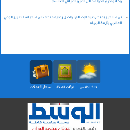
وكانوا درع الدولة خلال الغزو العراقي الغاشم
نماء الخيرية بجمعية الإصلاح تواصل رعاية منحة «الماء حياة» لتعزيز الوعي
العالمي بأزمة المياه