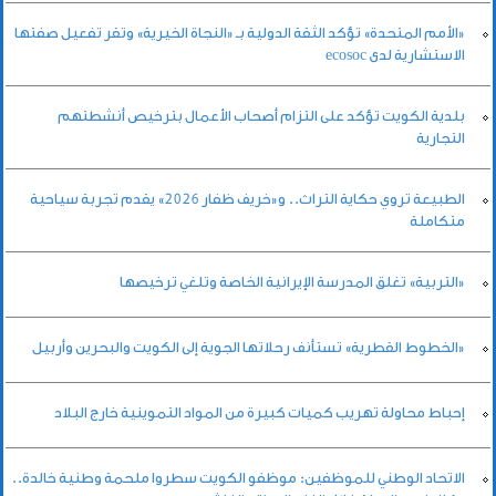
«الأمم المتحدة» تؤكد الثقة الدولية بـ «النجاة الخيرية» وتقر تفعيل صفتها
الاستشارية لدى ecosoc
بلدية الكويت تؤكد على التزام أصحاب الأعمال بترخيص أنشطتهم
التجارية
الطبيعة تروي حكاية التراث.. و«خريف ظفار 2026» يقدم تجربة سياحية
متكاملة
«التربية» تغلق المدرسة الإيرانية الخاصة وتلغي ترخيصها
«الخطوط القطرية» تستأنف رحلاتها الجوية إلى الكويت والبحرين وأربيل
إحباط محاولة تهريب كميات كبيرة من المواد التموينية خارج البلاد
الاتحاد الوطني للموظفين: موظفو الكويت سطروا ملحمة وطنية خالدة..