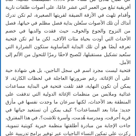
أفريقية تبلغ من العمر اثني عشر عامًا، على أصوات طلقات نارية
وأقدام تلهث في الأزقة الضيقة لقريتها الصغيرة، لم تكن تدرك
آنذاك أن تلك الأصوات ستُعلن بداية فصل مظلم في حياتها، فصل
من النزوح والجوع والخوف، حيث فقدت والديها في خضم
الأحداث التي أودت بحياة مئات الآلاف، لكن ما لم تكن فتحية
تعرفه أيضًا هو أن تلك البداية المأساوية ستكون الشرارة التي
ستُعيد تشكيل مستقبلها، لتُصبح لاحقًا رمزًا للتحول من الألم إلى
الأمل.
فتحية ليست مجرد اسم في سجل الناجين، بل هي شهادة حية
على أن الإغاثة، رغم ضرورتها العاجلة في لحظات الكارثة، لا
يمكن أن تكون النهاية، فقد تلقت فتحية في البداية مساعدات
غذائية وملابس من منظمات الإغاثة الدولية التي تدفقت على
المنطقة بعد الأحداث، لكنها سرعان ما وجدت نفسها في مأزق
جديد: ماذا بعد المساعدات؟ كيف يمكن أن تستعيد حياتها في
قرية أُحرقت، ومدرسة هُدمت، وأسرة تلاشت؟، في هذا المفترق،
جاءت الإجابة من مبادرة أطلقتها منظمة خيرية كويتية تنموية،
ركزت على تمكين النساء الناجيات عبر توفير برامج تدريبية على