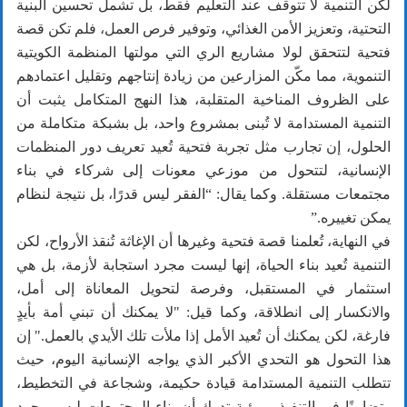
لكن التنمية لا تتوقف عند التعليم فقط، بل تشمل تحسين البنية
التحتية، وتعزيز الأمن الغذائي، وتوفير فرص العمل، فلم تكن قصة
فتحية لتتحقق لولا مشاريع الري التي مولتها المنظمة الكويتية
التنموية، مما مكّن المزارعين من زيادة إنتاجهم وتقليل اعتمادهم
على الظروف المناخية المتقلبة، هذا النهج المتكامل يثبت أن
التنمية المستدامة لا تُبنى بمشروع واحد، بل بشبكة متكاملة من
الحلول، إن تجارب مثل تجربة فتحية تُعيد تعريف دور المنظمات
الإنسانية، لتتحول من موزعي معونات إلى شركاء في بناء
مجتمعات مستقلة. وكما يقال: “الفقر ليس قدرًا، بل نتيجة لنظام
يمكن تغييره.”
في النهاية، تُعلمنا قصة فتحية وغيرها أن الإغاثة تُنقذ الأرواح، لكن
التنمية تُعيد بناء الحياة، إنها ليست مجرد استجابة لأزمة، بل هي
استثمار في المستقبل، وفرصة لتحويل المعاناة إلى أمل،
والانكسار إلى انطلاقة، وكما قيل: "لا يمكنك أن تبني أمة بأيدٍ
فارغة، لكن يمكنك أن تُعيد الأمل إذا ملأت تلك الأيدي بالعمل." إن
هذا التحول هو التحدي الأكبر الذي يواجه الإنسانية اليوم، حيث
تتطلب التنمية المستدامة قيادة حكيمة، وشجاعة في التخطيط،
وتضامنًا في التنفيذ، ورؤية تدرك أن بناء المجتمعات ليس مجرد