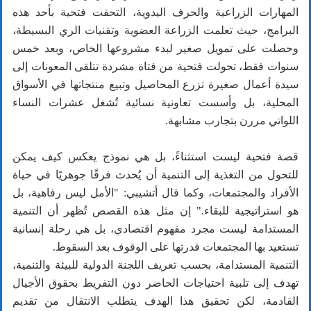
المهارات الزراعية والحرف اليدوية، التحقت فتحية بأحد هذه
البرامج، حيث تعلمت الزراعة العضوية وتقنيات الري البسيطة،
وحصلت على تمويل صغير لبدء مشروعها الخاص، وبعد خمس
سنوات فقط، تحولت فتحية من فتاة مشردة تتلقى المعونات إلى
سيدة أعمال صغيرة تزرع المحاصيل وتبيع منتجاتها في الأسواق
المحلية، بل وأسست تعاونية نسائية تُشغل عشرات النساء
اللواتي مررن بتجارب مشابهة.
قصة فتحية ليست استثناءً، بل هي نموذج يعكس كيف يمكن
للتحول من التغذية إلى التنمية أن يُحدث فرقًا جوهريًا في حياة
الأفراد والمجتمعات، وكما قال أتشيبي: "الأمل ليس رفاهية، بل
هو استراتيجية للبقاء." إن مثل هذه القصص تُظهر أن التنمية
المستدامة ليست مجرد مفهوم اقتصادي، بل هي رحلة إنسانية
تستعيد بها المجتمعات قدرتها على الوقوف بعد السقوط.
التنمية المستدامة، بحسب تعريف اللجنة الدولية للبيئة والتنمية،
تهدف إلى تلبية احتياجات الحاضر دون التفريط بحقوق الأجيال
القادمة، لكن تحقيق هذا الهدف يتطلب الانتقال من تقديم