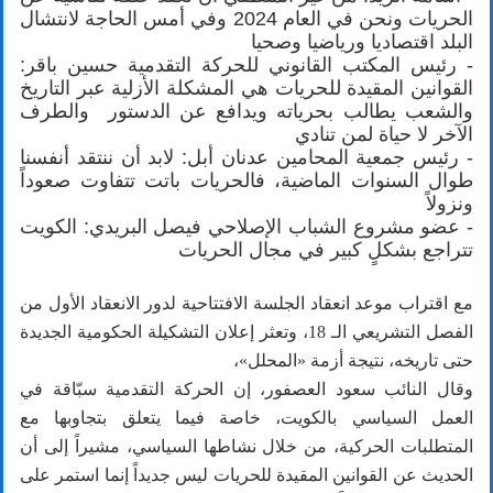
الحريات ونحن في العام 2024 وفي أمس الحاجة لانتشال
البلد اقتصاديا ورياضيا وصحيا
- رئيس المكتب القانوني للحركة التقدمية حسين باقر:
القوانين المقيدة للحريات هي المشكلة الأزلية عبر التاريخ
والشعب يطالب بحرياته ويدافع عن الدستور والطرف
الآخر لا حياة لمن تنادي
- رئيس جمعية المحامين عدنان أبل: لابد أن ننتقد أنفسنا
طوال السنوات الماضية، فالحريات باتت تتفاوت صعوداً
ونزولاً
- عضو مشروع الشباب الإصلاحي فيصل البريدي: الكويت
تتراجع بشكلٍ كبير في مجال الحريات
مع اقتراب موعد انعقاد الجلسة الافتتاحية لدور الانعقاد الأول من
الفصل التشريعي الـ 18، وتعثر إعلان التشكيلة الحكومية الجديدة
حتى تاريخه، نتيجة أزمة «المحلل»،
وقال النائب سعود العصفور، إن الحركة التقدمية سبّاقة في
العمل السياسي بالكويت، خاصة فيما يتعلق بتجاوبها مع
المتطلبات الحركية، من خلال نشاطها السياسي، مشيراً إلى أن
الحديث عن القوانين المقيدة للحريات ليس جديداً إنما استمر على