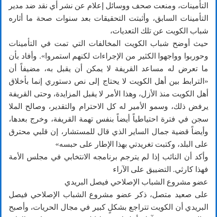
التأمينات، ومنعت صحف ووسائل إعلام عن نشر أي نقد ضد مدير
التأمينات السابق، وأثبتت التحقيقات بعد سنوات صحة ما أثاره
شباب الكويت عن تلك التعديات،
حيث أوضح شباب الكويت المخالفات التي تمت في التأمينات
وحوربوا وواجهوا الكثير من الإجراءات لكنهم استمروا». وأفاد بأن
ما تعرض له مساعد القريفة لا يمكن أن يقبل به، مضيفاً أن
«الترابط بين أهل الكويت لا يحتاج إلى نص دستوري إنما بأخلاق
أهل الكويت منذ الأزل، وهذا الأمر لا يقبل المزايدة، وحتى القريفة
يرفض ذلك، وسمو الأمير له كل الاحترام والتقدير، وصالح الملا
سجن في فترة احتياطياً أيضاً بنفس تهمة القريفة، وخرج بعدها،
وأيضاً قضية جمال الساير الذي قال للمستشار، إن قلبي محترق
على البلد، وكتبت تغريدتي بهذا الإطار على حبسه»
وأكد أن النائب إذا لم يترجم برنامجه الانتخابي في مجلس الأمة
فهذا كارثي. التضييق على الآراء
عضو مشروع الشباب الإصلاحي فيصل البريدي
على صعيد متصل، ذكر عضو مشروع الشباب الإصلاحي فيصل
البريدي أن الكويت تتراجع بشكلٍ كبير في مجال الحريات، وأصبح