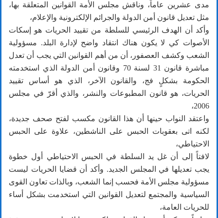
مدى عشرين عاماً، وناقش مجلس الأمة القوانين المتعلقة بها،
مثل تعديل قانون أمن الدولة والجرائم الإلكترونية والإعلام،
وأكد أن الهدف الرئيسي للسلطة من تقييد الحريات هو إسكات
الأصوات كي لا يكون هناك انتقاد واضح لإدارة البلد. مسؤولية
الشعب وكشف العصفور، أن من أهم القوانين التي يجب أن تعدل
مباشرة قانون 31 لسنة 70 وقانون أمن الدولة الذي استخدمته
الحكومة بشكلٍ فج، والقانون الآخر، الذي هو أساس تقييد
الحريات، هو قانون المطبوعات والنشر، والذي أقرّ في مجلس
2006،
واعتقد النواب حينها أن هذا القانون مكسب لفتح صحف جديدة،
لكنه اتى بعقوبات الحبس على الناشطين، علاوة على الحبس
الاحتياطي،
لافتاً إلى أن غل يد السلطة في الحبس الاحتياطي أول خطوة
يجب تعديلها في المجلس الجديد. وأكد أن قضايا الحريات ليست
مسؤولية مجلس الأمة فحسب إنما الشعب، وبالذات تعاون القوى
السياسية والمجتمع لتعديل القوانين التي استخدمت بشكل أساء
للحريات العامة،