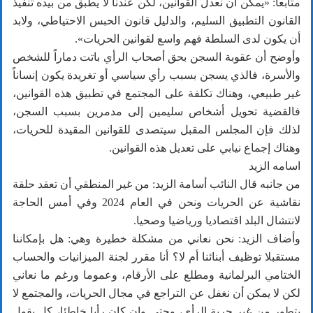
متابعاً: «يمكن أن نعدل القوانين، لكن عندنا لا يطبق من بيده تنفيذ
القانون التطبيق السليم، والدليل قانون الحبس الاحتياطي، ولابد
أن يكون لدى السلطة فهم واسع لقوانين الحريات».
وأوضح أن عقوبة السجن بحق أصحاب الرأي باتت دماراً للشخص
والأسرة، فالذي يسجن بسبب رأي سياسي أو تغريدة يكون إنساناً
غير طبيعي، وهناك تكلفة على المجتمع في تطبيق هذه القوانين،
فالقضية تحويل أشخاص سليمين إلى مدمرين بسبب السجن،
لذلك فإن المجلس المقبل سيتصدى للقوانين المقيدة للحريات،
وهناك إجماع نيابي على تعديل هذه القوانين.
اسامه الزيد
من جانبه قال النائب أسامة الزيد: من غير المنطقي أن تعقد حلقة
نقاشية عن الحريات ونحن في العام 2024 وفي أمس الحاجة
لانتشال البلد اقتصاديا ورياضيا وصحيا.
وأضاف الزيد: نحن نعاني من مشكلة خطيرة وهي: هل بإمكاننا
مستقبلا توظيف أبنائنا أم لا؟ أنا مقرر لجنة الميزانيات والحساب
الختامي البرلمانية ومطلع على الأرقام، وعموما ورغم ما نعاني
لكن لا يمكن أن نغفل عن التراجع في مجال الحريات، والمجتمع لا
يتطور من غير حرية الرأي، وحتى وإن كان رأيا خاطئا، كل يقول