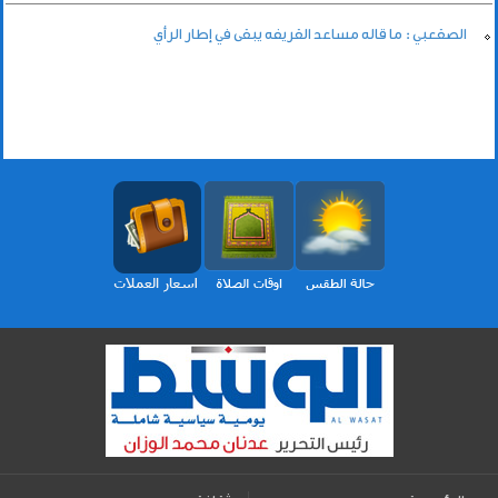
الصقعبي : ما قاله مساعد القريفه يبقى في إطار الرأي