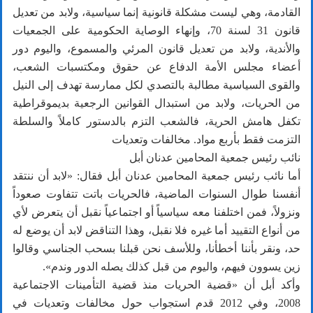
القادمة، وهي ليست مشكلة قانونية إنما سياسية، ولابد من تعديل
قانون 31 لسنة 70، وإنهاء الوصاية الحكومية على الجمعيات
والأندية، ولابد من تعديل قانون المرئي والمسموع، واليوم دور
أعضاء مجلس الأمة الدفاع عن حقوق ومكتسبات الشعب،
والقوى السياسية مطالبة بالتصدي لكل ممارسة تهدف إلى النيل
من الحريات، ولابد من استبدال القوانين الرجعية بديموقراطية
تكفل هامش الحرية، فالشعب التزم بالدستور كاملاً والسلطة
التزمت فقط بأربع مواد. مخالفات وتعديات
نائب رئيس جمعية المحامين عدنان أبل
أما نائب رئيس جمعية المحامين عدنان أبل فقال: «لابد أن ننتقد
أنفسنا طوال السنوات الماضية، فالحريات باتت تتفاوت صعوداً
ونزولاً، فمن اختلفنا معه سياسياً أو اجتماعياً نقبل أن يتعرض لأي
من أنواع التقييد أما غيره فلا نقبل، وهذا التناقض لابد أن يوضع له
حد، ونقر بأننا أخطأنا، وللأسف نحن قبلنا بسحب الجناسي وقالوا
زين يسوون فيهم، واليوم من قبل كذلك يصله الدور وندم».
وأكد أبل أن «قضية الحريات منذ قضية التأمينات الاجتماعية
2008، وفي 2012 قدم استجواب حول مخالفات وتعديات في