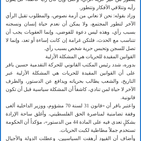
رأيه وتتلاقي الأفكار وتتطور.
وزاد بقوله: نحن لا نعاني من أزمة نصوص، والمطلوب تقبل الرأي
الآخر لتطور المجتمع، ولا يمكن أن نعدم حياة إنسان ونسجنه
بسبب رأي، وهذه ليس دعوة للفوضى، وإنما العقوبات يجب أن
تتناسب مع الحدث، فلتكن غرامة إن كانت إساءة أو تعد، وإنما لا
تصل للسجن وتحبس حرية شخص بسبب رأي.
القوانين المقيدة للحريات هي المشكلة الأزلية
بدوره، شدد رئيس المكتب القانوني للحركة التقدمية حسين باقر
على أن القوانين المقيدة للحريات هي المشكلة الأزلية عبر
التاريخ، والشعب يطالب بحرياته ويدافع عن الدستور، والطرف
الآخر لا حياة لمن تنادي، كاشفاً أن المشكلة سياسية قبل أن تكون
قانونية.
واعتبر باقر أن «قانون 31 لسنة 70 مشؤوم، ووزير الداخلية ألغى
وقفة تضامنية لمناصرة الحق الفلسطيني، وأغلق ساحة الإرادة
بشكلٍ تعدى فيه على المادة 44 من الدستور»، مؤكداً أن الحكومة
تستخدم جملاً مطاطية لكبت الحريات.
وأضاف أن القيود أرهقت السياسيين، وعطلت الدولة والأجيال