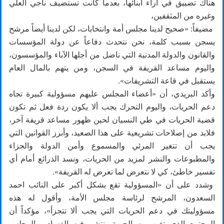
هناك تضييق في آراء أبنائها، بعدما كانت تستضيف ناجي العلي
وغيره من المثقفين،
مضيفاً: «صحيح لدينا مجلس أمة وانتخابات، لكن لدينا أيضاً مرشح
يسجن بسبب كلمة، نحن نتحدث دفاعاً عن دولة المؤسسات
والقانون والدولة المدنية التي ناضل من أجلها الآباء والمؤسسون،
واليوم مساعد القريفة في السجن، ومن يتهم بالمال العام
يستقبل في قاعة التشريفات».
وأكد البريدي، أن «أعضاء المجلس عليهم مسؤولية كبيرة تجاه
دعم الحريات، واليوم التحرك يجب ألا يكون ردة فعل ثم تكون
قضية الحريات في طي النسيان لحين ظهور مساعد قريفة آخر،
فلابد من إصلاحات تشريعية على هذا الصعيد، وأبرز القوانين التي
يجب أن تتغير المرئي والمسموع وأمن الدولة والجزاء
والمطبوعات والنشر لمزيد من الحريات، ونسد الذرائع أمام أي
تفسير خاطئ، كي لا نتعرض لما تعرض له القريفة».
وشدد على أن «المسؤولية تقع بشكل أكبر على النائب احمد
السعدون، المرشح لرئاسة مجلس الأمة، وأقول له هذه
مسؤوليتك في دعم الحريات التي يجب ألا تتجزأ»، مؤكداً أن
المجتمع الذي تغيب به الحرية ينتشر فيه الفساد، والمجلس