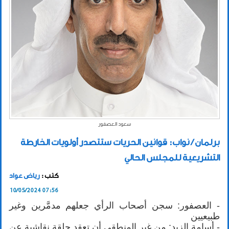
سعود العصفور
برلمان / نواب: قوانين الحريات ستتصدر أولويات الخارطة
التشريعية للمجلس الحالي
كتب :
رياض عواد
10/05/2024 07:56
- العصفور: سجن أصحاب الرأي جعلهم مدمَّرين وغير
طبيعيين
- أسامة الزيد: من غير المنطقي أن تعقد حلقة نقاشية عن