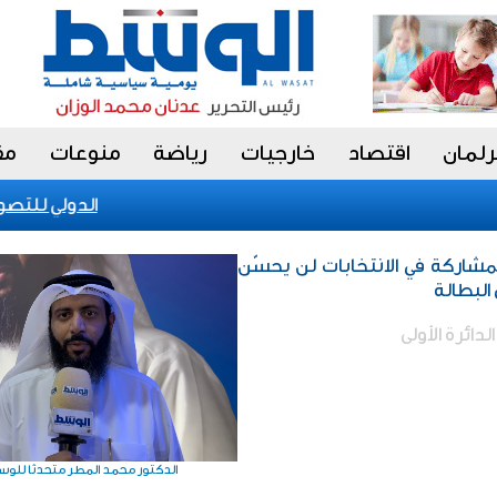
رلمان
اقتصاد
خارجيات
رياضة
منوعات
مق
الكويت تحقق إنجازا عالميا في بينالي fiap الدولي للتصوير 2026 بالبرازيل
مشاركة في الانتخابات لن يحسّن
البطالة
دائرة الأولى
الدكتور محمد المطر متحدثا للو