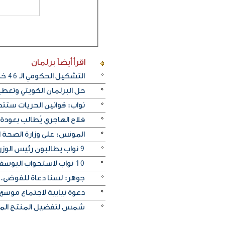
اقرأ أيضاً
برلمان
التشكيل الحكومي الـ 46 خلال مسيرة الحياة السياسية في الكويت
حل البرلمان الكويتي وتعطي
نواب: قوانين الحريات ستت
فلاح الهاجري يُطالب بعودة ال
المونس: على وزارة الصحة 
9 نواب يطالبون رئيس الوزراء المكلف بتوافق الحكومة مع إرادة الشارع واتجاهات المجلس الجديد
10 نواب لاستجواب اليوسف .. والحمود : تهديد يخالف الدستور
جوهر: لسنا دعاة للفوضى..
دعوة نيابية لاجتماع موسع
شمس لتفضيل المنتج المحل