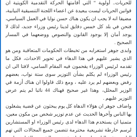
للحريات.. أولوية “ التي أقامتها الحركة التقدمية الكويتية ان
قوانين الحريات ليست ببعيدة عن اعضاء اللجنة التنسيقية النيابية،
مضيفا انه لا يجب ان يكون هناك حسن نوايا في العمل السياسي،
فنحن في بلد كل خمس دقايق لدينا رئيس وزراء جديد، لذلك لا
يوجد أمان إلا بوجود القانون والنصوص ووضعهما في المسار
الصحيح .
وابدى جوهر استغرابه من تخبطات الحكومات المتعاقبة ومن هو
الذي يشير عليهم في هذا الدهاء في تحوير الاحداث، فكل ما
تقدمه لرئيس الوزراء يقحمون فيه المقام السامي، لافتا الى ان
رئيس الوزراء لم يكلم بشأن التوزير سوى ستة نواب، بعضهم
رفض وبعضهم لم يرد عليه ، ومع ذلك قاولوا ان هناك أزمة في
الوزير المحلل، وهذا غير صحيح فهناك 44 نائبا لم يتم عرض
التوزير عليهم .
واضاف جوهر ان هؤلاء الدهاة كل يوم يبحثون عن قضية يشغلون
بها الناس وآخرها الحديث عن عدم توزير شخص من مكون معين،
متمنيا ان يستخدم هذا الدهاء لدى رئيس الوزراء او المستشارين
لرسم خارطة تشريعية محترمة تتضمن جميع المجالات التي تهم