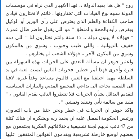
روح “ هل هذا يفيد الدولة ،، فهذا الانهيار الذي نراه في مؤسسات
الدولة سببه نوع القيادات التي تختارونها ، فانتم لا تختارون قيادي
صاحب الكفاءة والعلم الذي يعترض على رأي الوزير أو الوكيل
ويفرض رأيه بالحجة والمنطق “ مو اللي يقول حاضر طال عمرك
“ فهؤلاء لا يبنون دولة ،، 15 سنة وانتم تختارون لنا “ اللي دمه
خفيف بالديوانية ، واللي طيب وحبوب ، وشوي من هالمكون
وشوي من المكون الآخر ،، فهؤلاء الشعب لم يختارهم .
واعتبر جوهر ان مسألة التعدي على الحريات بهذه السهولة بين
فترة وأخرى فهذا أمر خطير، فحريات الناس ليست لعبة في يد
السلطة مهما اختلفنا مع الغير، فاليوم مساعد وغداً غيره، لافتا
الى القضية بحاجة الى تداعي المجتمع المدني والتيارات السياسية
لتقديم البدائل بشأن الحريات فلا تنتظروا النائب يقدم القانون ، “
ملينا من سالفة نأتي وننتقد ونمشي “ .
واكد جوهر ان الحريات في خطر ونحن جئنا من باب التعاون،
ورئيس الحكومة المقبل عليه ان يحمد ربه ويشكره ان هناك كتلة
من 47 نائب لديهم لجنة تنسيقية باختلافاتهم الفكرية يجتمعون مع
بعضهم لوضع خارطة تشريعية ويقدمون القوانين المتفقين عليها