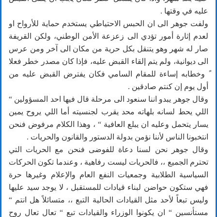
عليه في وقتها .
ولفت جوهر الى ان الحبس الاحتياطي يستخدم حماية للأرواح او
لعدم إثارة أمور تؤدي الى زعزعة الأمن الوطني، ولكن القريفة
صار له شهر وهو يتنقل بكل حرية من مكان الى آخر ومن عرس
الى ديوانية، ولم يتم إلقاء القبض عليه، فإذا كان مصدر خطر فعلا
ً وخطابه إساءة للمقام السامي فكان يفترض القبض عليه من
أول يوم إن كنتم صادقين .
وقال جوهر يبدو اننا سنعود الى مرحلة قال فيها احد المسؤولين “
اللي يحط لسانه بلهاته محد يقرب لجنسيته أما اللي يروح يمين
يسار يتحمل وعليه ان يبلع العافية “ ، وهذا الكلام مرفوض فنحن
انتخبونا الناس لأننا نؤمن بدولة الدستور والقانون والحريات .
وقال جوهر نحن لسنا دعاة للفوضى فنحن مع الحريات التي
تحترم الجميع ،، فالحريات ليست رفاهية ، وعندما تكون الحركات
السياسية الطلابية وجمعيات النفع العام والإعلام وغيرها حرة
فهي ستكون حواضن لبناء قيادات للمستقبل ، لا يوجد سيد عليها
وليس تبعاً لأحد مثل القيادات الحالية التبع ،، متسائلاً هل انتم “
مستأنسين “ ان يكونوا الوزراء والقيادات تبع “ تعال تعال روح