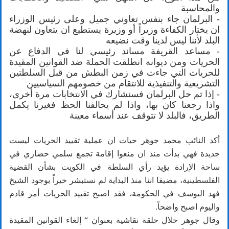
والمحاسبة
- البرلمان جاء بنفس تعاوني جميل وعلى رئيس الوزراء
ان يختار الكفاءة وزيراً أو وزيرة يستطيع ان يتعاون لنهضة
البلد لأننا ليس لدينا وقت نضيعه
- مساعد القريفة مساند رئيسي لنا في الدفاع عن
الحريات ومن ديوانه انطلقت الحملة ضد القوانين المقيدة
للحريات التي جاءت في زمن البطش من قبل السلطتين
التشريعية والتنفيذية للانتقام من خصومهم السياسيين
- إذا تم حل البرلمان فسنشارك في الانتخابات مرة أخرى،
واذا رجعنا كان بها، واذا لم يحالفنا الحظ فغيرنا يكمل
الطريق، فالبلد لا تتوقف عند أسماء معينة
أكد النائب محمد جوهر حيات ان عملية تقييد الحريات ليست
جديدة فهي بدأت منذ ان منعوا إقامة تجمع سلمي حضاري في
ساحة الإرادة يؤيد رأي السلطة في الكويت بشأن القضية
الفلسطينية، مضيفا اننا منذ البداية لم نستبشر خيراً بوجود الشيخ
فهد اليوسف في الحكومة، فقد اصبح تقييد الحريات أمر قادم
واليوم اصبح واضحاً.
وقال جوهر خلال حلقة نقاشية بعنوان “ إلغاء القوانين المقيدة