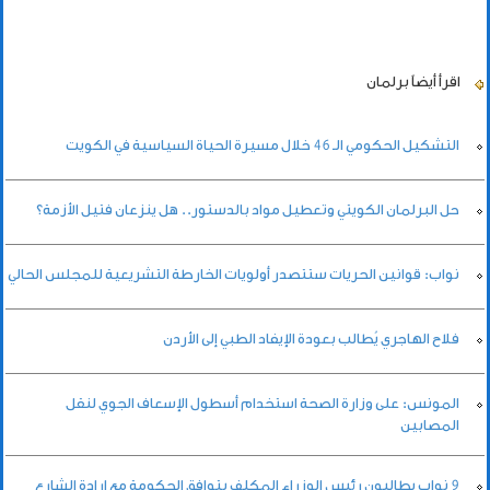
اقرأ أيضاً
برلمان
التشكيل الحكومي الـ 46 خلال مسيرة الحياة السياسية في الكويت
حل البرلمان الكويتي وتعطيل مواد بالدستور.. هل ينزعان فتيل الأزمة؟
نواب: قوانين الحريات ستتصدر أولويات الخارطة التشريعية للمجلس الحالي
فلاح الهاجري يُطالب بعودة الإيفاد الطبي إلى الأردن
المونس: على وزارة الصحة استخدام أسطول الإسعاف الجوي لنقل
المصابين
9 نواب يطالبون رئيس الوزراء المكلف بتوافق الحكومة مع إرادة الشارع