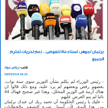
برلمان / جوهر: لسنا دعاة للفوضى.. نعم لحريات تحترم
الجميع
كتب :
رياض عواد
09/05/2024 08:26
- رئيس الوزراء لم يكلم بشأن التوزير سوى ستة نواب،
بعضهم رفض وبعضهم لم يرد عليه، ومع ذلك قالوا ان
هناك أزمة في الوزير المحلل، وهذا غير صحيح فهناك 44
نائبا لم يتم العرض عليهم
- عليك يا رئيس الحكومة أن تحمد ربك ان عندك برلمان
من هذا النوع، لأن أسهل شيء التصعيد والخطابات