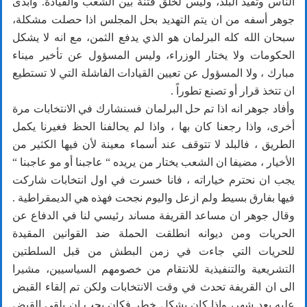
الناس وتفيد البلد، وليس لخلق فتنة بين الشعب والقيادة. وابدى
جوهر أسفه من ان يتم التهديد بحل المجلس اذا حصلت مشكلة،
سبحان الله كله البرلمان هو الذي يدفع الثمن، مع انه لا يشكل
الحكومات ولا يختار الوزراء، وليس المسؤول عن تأخير ميناء
مبارك ، ولا المسؤول عن تعيين القيادات الفاشلة التي لا تستطيع
ان تتخذ قرار أو تصنع تطوراً .
وأفاد جوهر انه اذا تم حل البرلمان فسنشارك في الانتخابات مرة
أخرى، واذا رجعنا كان بها ، واذا لم يحالفنا الحظ فغيرنا يكمل
الطريق ، فالبلد لا تتوقف عند أسماء معينة لأن فيها الكثير من
الأخيار ، مضيفا ان الشعب يختار من يريده “ عاجبنا أو مو عاجبنا “
يجب ان نحترم خياراته ، فانا خسرت في اول انتخابات شاركت
فيها بفارق بسيط ولم ازعل واليوم نجحت فهذه هي الديمقراطية .
وقال جوهر ان مساعد القريفة مساند رئيسي لنا في الدفاع عن
الحريات ومن ديوانه انطلقت الحملة ضد القوانين المقيدة
للحريات التي جاءت في زمن البطش من قبل السلطتين
التشريعية والتنفيذية للانتقام من خصومهم السياسيين، مشيرا
الى ان القريفة تحدث في وقت الانتخابات ولكن تم إلقاء القبض
عليه بعد شهر، واذا كان يشكل خطر فكان يجب ان يلقى القبض