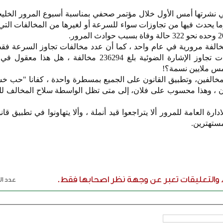
التي نشرتها أمس الأول خلال مؤتمر صحفي بمناسبة أسبوع المرور الخل
وما يحدث فيها من تجاوزات سواء للسرعة أو لغيرها من المخالفات التي
حصائية أشارت إلى 4237454 مخالفة مرورية في عام واحد ، كما أن عدد مخالفات تجاوز السرعة
2653005 مخالفات، وعدد مخالفات تجاوز الإشارة الضوئية بلغ 236294 مخالفة ، 
خمس ملايين نسمة؟!
لمخالفين، وتطبيق القانون على الجميع بمسطرة واحدة ، كفانا "حب خ
ان ، وهذا محسوب على فلان، إلى متى تظل الواسطة سلاح المخالف ل
ارة العامة للمرور ألا يتراجعوا قيد أنملة ، وألا يتهاونوا في تطبيق قا
مستهترين.
ء والتعليقات تعبر عن وجهة نظر اصحابها فقط.
عدد الر