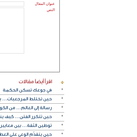
عنوان المقال
النص
اقرأ أيضاً
مقالات
في جوعك تسكن الحكمة
حين تختلط المرجعيات… يض
رسالة إلى العالم… من الك
حين تتكرر الفتن… كيف ينب
توطين الثقة… بين معايير fatf ورسالة العمل الخيري
حين يتقدّم الوعي على العط