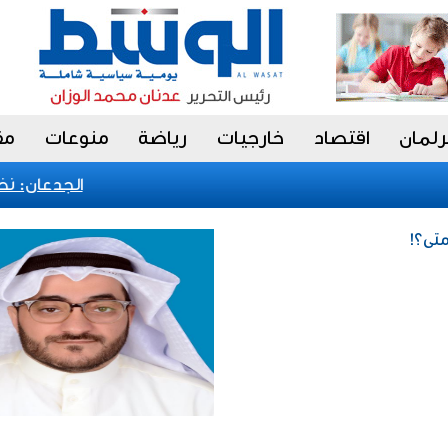
رلمان
اقتصاد
خارجيات
رياضة
منوعات
مق
الجدعان: نظام 
متى؟!