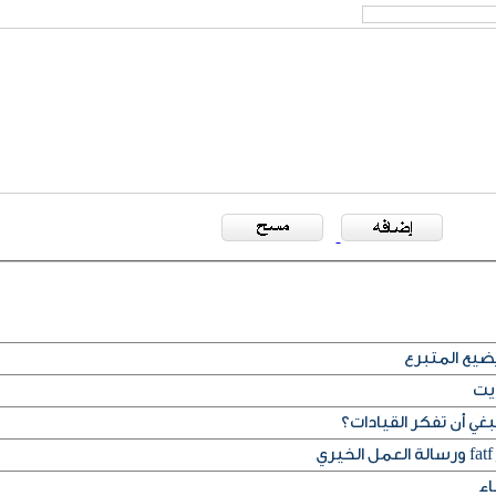
يع المتبرع
ويت
غي أن تفكر القيادات؟
اء