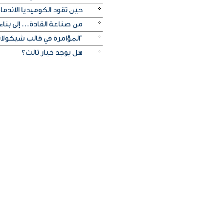
حين تقود الكوميديا الاندما
من صناعة القادة… إلى بناء 
"المؤامرة في قالب شيكولات
هل يوجد خيار ثالث؟