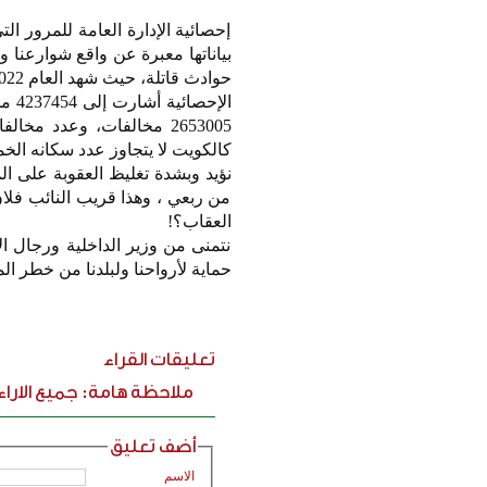
إحصائية الإدارة العامة للمرور 
بياناتها معبرة عن واقع شوارعنا 
حوادث قاتلة، حيث شهد العام 2022 وحده نحو 322 حالة وفاة بسبب حوادث المرور.
الإ
كالكويت لا يتجاوز عدد سكانه ال
نؤيد وبشدة تغليظ العقوبة على ا
من ربعي ، وهذا قريب النائب فل
العقاب؟!
نتمنى من وزير الداخلية ورجال الاد
حماية لأرواحنا ولبلدنا من خطر ال
تعليقات القراء
ملاحظة هامة: جميع الارا
أضف تعليق
الاسم