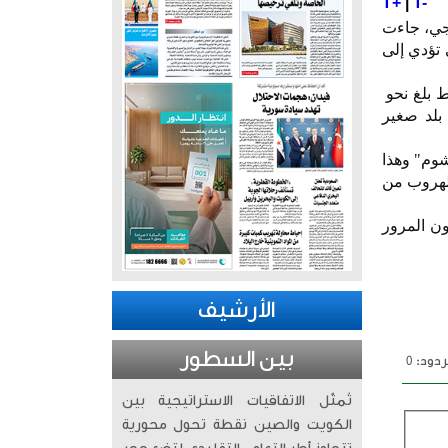
T+
|
T-
يجي، جاءت
 تؤدي إلى
 فقط بلغ نحو
هل هذا معقول في بلد صغير
شوم" وهذا
لهروب من
نون المرور
الأرشيف
بين السطور
دود: 0
تُمثّل الاتفاقيات الاستراتيجية بين
الكويت والصين نقطة تحول محورية