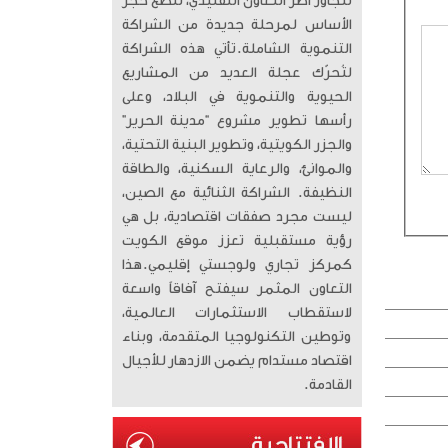
تتجاوز أطر التعاون التقليدي، لتضع حجر
الأساس لمرحلة جديدة من الشراكة
التنموية الشاملة. ​تأتي هذه الشراكة
لتُحرّك عجلة العديد من المشاريع
الحيوية والتنموية في البلاد، وعلى
رأسها تطوير مشروع “مدينة الحرير”
والجزر الكويتية، وتطوير البنية التحتية،
والموانئ، والرعاية السكنية، والطاقة
النظيفة. الشراكة الثنائية مع الصين،
ليست مجرد صفقات اقتصادية، بل هي
رؤية مستقبلية تعزز موقع الكويت
كمركز تجاري ولوجستي إقليمي. ​هذا
التعاون المثمر سيفتح آفاقاً واسعة
لاستقطاب الاستثمارات العالمية،
وتوطين التكنولوجيا المتقدمة، وبناء
اقتصاد مستدام يضمن الازدهار للأجيال
القادمة.