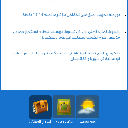
بورصة الكويت تغلق على انخفاض مؤشرها العام 11.14 نقطة
«أسواق المال» تمنح أول إذن تسويق مؤسسي لنظام استثمار جماعي
مؤسس خارج الكويت لمصلحة (جولدمان ساكس)
«الكويتي للتنمية» يوقع اتفاقيتي منحة بـ5 ملايين دولار لدعم الجهود
الإنسانية في سوريا وأفغانستان