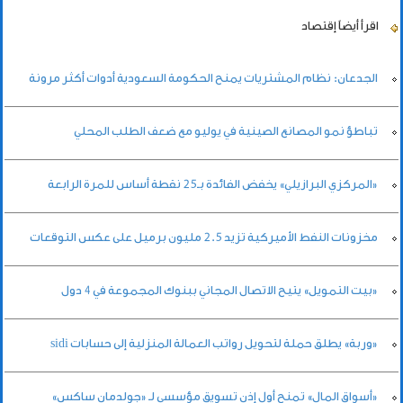
اقرأ أيضاً
إقتصاد
الجدعان: نظام المشتريات يمنح الحكومة السعودية أدوات أكثر مرونة
تباطؤ نمو المصانع الصينية في يوليو مع ضعف الطلب المحلي
«المركزي البرازيلي» يخفض الفائدة بـ25 نقطة أساس للمرة الرابعة
مخزونات النفط الأميركية تزيد 2.5 مليون برميل على عكس التوقعات
«بيت التمويل» يتيح الاتصال المجاني ببنوك المجموعة في 4 دول
«وربة» يطلق حملة لتحويل رواتب العمالة المنزلية إلى حسابات sidi
«أسواق المال» تمنح أول إذن تسويق مؤسسي لـ «جولدمان ساكس»