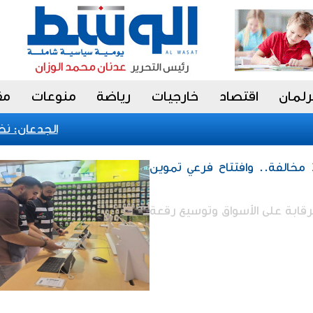
رلمان
اقتصاد
خارجيات
رياضة
منوعات
مق
الجدعان: نظام 
إقتصاد / «التجارة»: تحرير 35 مخالفة.. وافتتاح فرعي تموين
لرقابة على الأسواق وتوسيع رقعة