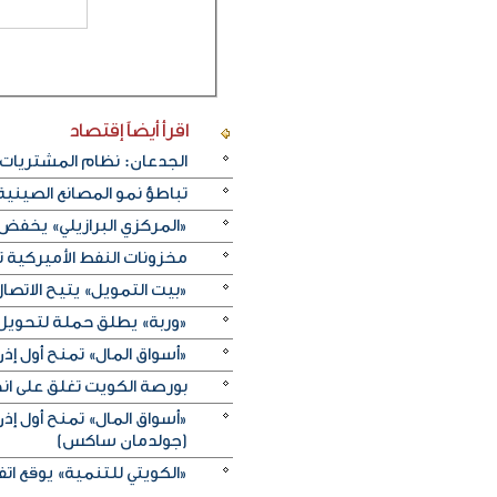
اقرأ أيضاً
إقتصاد
الجدعان: نظام المشتريات 
تباطؤ نمو المصانع الصيني
«المركزي البرازيلي» يخفض الفائدة بـ25 نقطة أسا
مخزونات النفط الأميركية تزيد 2.5 مليون برميل على عكس 
«بيت التمويل» يتيح الاتصال 
«وربة» يطلق حملة لتحويل روا
«أسواق المال» تمنح أول 
بورصة الكويت تغلق على انخفاض 
«أسواق المال» تمنح أول 
(جولدمان ساكس)
«الكويتي للتنمية» يوقع اتفاقيتي منحة بـ5 ملايين دولار لدعم الجه