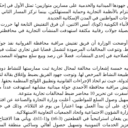
جهودها الميدانية والخدمية على مسارين متوازيين؛ تمثل الأول في إحكا
تزام بالأنظمة التجارية وحماية المستهلكين، بينما تركز المسار الثاني
ياجات المواطنين في المدن الإسكانية الجديدة.
لة جولات رقابية مكثفة استهدفت المنشآت التجارية في محافظتي ا
 أوضحت الوزارة أن فريق تفتيش مراقبة محافظة الفروانية نفذ جو
ير 25 محضر ضبط. وتنوعت المخالفات المرصودة لتشمل قضايا غش تجاري تمثلت 
لصلاحية في إحدى المنشآت، فضلاً عن رصد وبيع سلع مجهولة المصد
جيه خمسة إشعارات مخالفة لمحال تجارية ثبت ممارستها للنشاط دو
طبيعة النشاط المرخص لها. وتوجت جهود الفريق بضبط وإغلاق بقالة ل
دولة، حيث تم اتخاذ الإجراءات القانونية وتطبيق اللوائح المنظمة بحقها.
ش مراقبة محافظة الأحمدي جولة ميدانية مشابهة استهدفت عدداً م
 ضبط لمخالفات تجارية متنوعة.
هيل وصول السلع للمواطنين، أعلنت وزارة التجارة والصناعة عن افت
ع، على أن يبدأ العمل بهما اعتباراً من يوم غد الثلاثاء، وذلك في
رة الشؤون الاجتماعية واتحاد الجمعيات التعاونية الاستهلاكية.
وبينت الوزارة أن الفرعين الجديدين يقعان استراتيجياً في القطعتين (n6-3)
يز الخدمات التموينية وتسهيل حصول أهالي وساكني منطقة الم