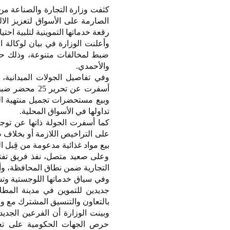
كثفت وزارة التجارة والصناعة من 
الصارمة على الأسواق لتعزيز الال
رقعة خدماتها التموينية لتلبية احت
ضبط لمخالفات متنوعة، وذلك حصي
والأحمدي.
وفي تفاصيل الجولات الميدانية،
أسفرت عن تحر
وبيع مستحضرات تجميل منتهية ا
تداولها في الأسواق المحلية.
كما أسفرت الجولة ذاتها عن تو
على التراخيص اللازمة أو بخلاف 
بيع مواد غذائية مدعومة من قِبل ال
وعلى صعيد متصل، نفذ فريق تفتي
التجارية ضمن نطاق المحافظة، وأسفرت عن تحرير 10 محاضر
وفي سياق خدماتها اللوجستية وتس
جديدين للتموين في مدينة المطلا
بالتعاون والتنسيق المشترك مع وزا
حرص الجهات الحكومية على تعز