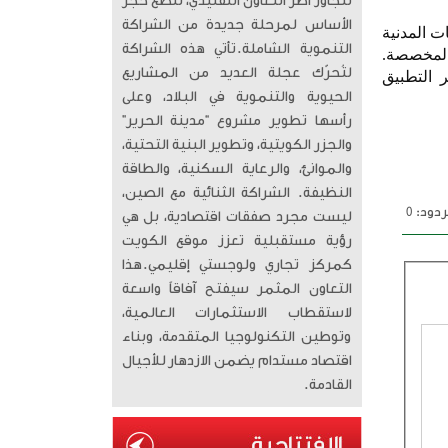
تتجاوز أطر التعاون التقليدي، لتضع حجر
الأساس لمرحلة جديدة من الشراكة
ت المدنية
التنموية الشاملة. ​تأتي هذه الشراكة
 المخصصة.
لتُحرّك عجلة العديد من المشاريع
 التطبيق
الحيوية والتنموية في البلاد، وعلى
رأسها تطوير مشروع “مدينة الحرير”
والجزر الكويتية، وتطوير البنية التحتية،
والموانئ، والرعاية السكنية، والطاقة
النظيفة. الشراكة الثنائية مع الصين،
دود: 0
ليست مجرد صفقات اقتصادية، بل هي
رؤية مستقبلية تعزز موقع الكويت
كمركز تجاري ولوجستي إقليمي. ​هذا
التعاون المثمر سيفتح آفاقاً واسعة
لاستقطاب الاستثمارات العالمية،
وتوطين التكنولوجيا المتقدمة، وبناء
اقتصاد مستدام يضمن الازدهار للأجيال
القادمة.