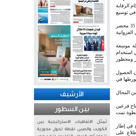
م الرقابة
 في توسيع
وأعلنت الوزارة في بيان لوكالة الأنباء الكويتية (كونا)، أمس الاثنين، أن فرق التفتيش التابعة لها حررت 35 محضر
لفروانية
لة موسعة
في استخدام
ر ومحظور
ن الحصول
تورطها في
ن المحال
الأرشيف
تاح فرعين
بين السطور
 خطوة تمت
تُمثّل الاتفاقيات الاستراتيجية بين
 و(n11-1)، ويأتي هذا الافتتاح في إطار
الكويت والصين نقطة تحول محورية
طلاع على