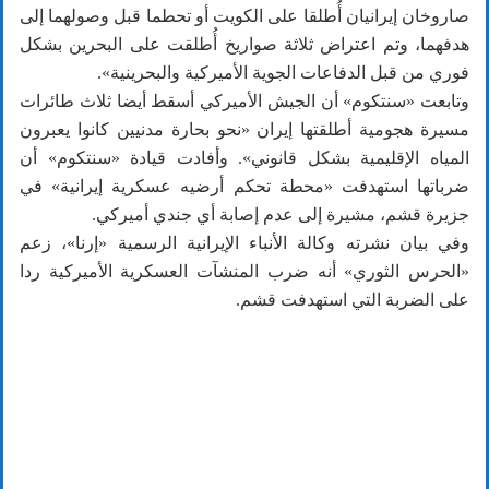
صاروخان إيرانيان أُطلقا على الكويت أو تحطما قبل وصولهما إلى
هدفهما، وتم اعتراض ثلاثة صواريخ أُطلقت على البحرين بشكل
فوري من قبل الدفاعات الجوية الأميركية والبحرينية».
وتابعت «سنتكوم» أن الجيش الأميركي أسقط أيضا ثلاث طائرات
مسيرة هجومية أطلقتها إيران «نحو بحارة مدنيين كانوا يعبرون
المياه الإقليمية بشكل قانوني». وأفادت قيادة «سنتكوم» أن
ضرباتها استهدفت «محطة تحكم أرضيه عسكرية إيرانية» في
جزيرة قشم، مشيرة إلى عدم إصابة أي جندي أميركي.
وفي بيان نشرته وكالة الأنباء الإيرانية الرسمية «إرنا»، زعم
«الحرس الثوري» أنه ضرب المنشآت العسكرية الأميركية ردا
على الضربة التي استهدفت قشم.