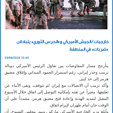
خارجيات / الجيش الأميركي و«الحرس الثوري» يتبادلان
«ضربات» في المنطقة
03/06/2026 10:40
يتأرجح مسار المفاوضات بين تفاؤل الرئيس الأميركي دونالد
ترمب وحذر إيراني، رغم استمرار الجمود الميداني وإغلاق مضيق
هرمز إلى حد كبير.
وأكد ترمب أن الاتصالات مع إيران لم تتوقف، ونفى الأنباء عن
تعليقها، معبراً عن ثقته بإمكانية التوصل إلى اتفاق خلال الأسبوع
المقبل لتمديد الهدنة وإعادة فتح مضيق هرمز، مشدداً على أن
الوقت حان أمام طهران لإبرام اتفاق.
وأبلغ وزير الخارجية الأميركي ماركو روبيو، مجلس الشيوخ، أن