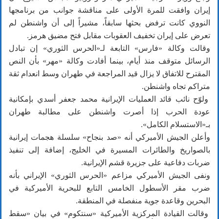
إيران وافقت للمرة الأولى على مناقشة جوانب من برنامجها
النووي كانت ترفض بحثها سابقاً، مشيراً إلى أن واشنطن لم
تعرض على إيران تخفيف العقوبات مقابل فتح مضيق هرمز.
وقالت وكالة «فارس» التابعة لـ«الحرس الثوري» إن تبادل
الرسائل متوقف منذ أيام، بينما أفادت وكالة «مهر» بأن النص
المقترح للاتفاق لا يزال قيد المراجعة في طهران وسط انعدام ثقة
متراكم تجاه واشنطن.
ولوّح نائب قائد العمليات الإيرانية محمد جعفر أسدي بإمكانية
عودة الحرب إذا أصرت واشنطن على مطالبة طهران
بـ«الاستسلام الكامل».
وأعلن الجيش الأميركي أنه «صد بنجاح» سلسلة هجمات إيرانية
بالصواريخ والطائرات المسيرة في الخليج، إضافة إلى تنفيذ
ضربات دفاعية على جزيرة قشم الإيرانية.
ونفى الجيش الأميركي مزاعم «الحرس الثوري» الإيراني بأنه
ضرب مقر الأسطول الخامس التابع للبحرية الأميركية في
البحرين وقاعدة جوية منفصلة في المنطقة.
وقالت القيادة المركزية الأميركية «سنتكوم» في بيان «سقط