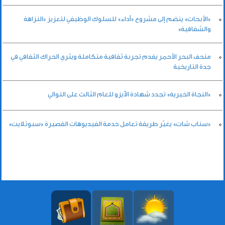
«الأبحاث» ينضم إلى مشروع «أداء» للسلوك الوظيفي لتعزيز «النزاهة
والشفافية»
متحف البحر الأحمر يقدم تجربة ثقافية متكاملة ويثري الحراك الثقافي في
جدة التاريخية
«النجاة الخيرية» تجدد شهادة الآيزو للعام الثالث على التوالي
«سناب شات» يغيّر طريقة تعامل خدمة الفيديوهات القصيرة «سبوتلايت»