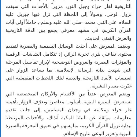
التاريخية لغار حراء وجبل النور، مروراً بالأحداث التي سبقت
نزول الوحي، وصولاً إلى اللحظة التي نزل فيها جبريل عليه
السلام على النبي محمد -صلى الله عليه وسلم-, حاملاً أولى آيات
القرآن الكريم، في مشهد معرفي يجمع بين الدقة التاريخية
والعرض التقني الحديث.
ويعتمد المعرض على أحدث الوسائل السمعية والبصرية لتقديم
محتوى تفاعلي يثري تجربة الزائر، إذ تتكامل الشاشات الرقمية
والمؤثرات البصرية والعروض التوضيحية لإبراز تفاصيل المرحلة
التي شهدت بداية الرسالة الإسلامية، بما يساعد الزوار على
استيعاب الأبعاد التاريخية والدينية لتلك اللحظات المفصلية التي
غيّرت مسار البشرية.
ويضم المعرض عدداً من الأقسام والأركان المتخصصة التي
تستعرض السيرة النبوية بأسلوب معاصر، وتعرّف الزوار بأهمية
غار حراء ومكانته في وجدان المسلمين، إلى جانب تقديم
معلومات موثقة عن البيئة المكية آنذاك، والأحداث المرتبطة
ببداية نزول القرآن الكريم، بما يسهم في تعميق المعرفة بالسيرة
النبوية وتعزيز الوعي بتاريخ الإسلام.