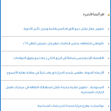
اقرأ أيضاً
الأخيرة
تطوير عقار يقلل نمو الأورام السرطانية ويعزز تأثير الأدوية
«الوطني للثقافة» يدشن فعاليات مهرجان «صيفي ثقافي 18»
الاقتصاد الإندونيسي يتباطأ في الربع الثاني رغم نمو يفوق التوقعات
الأرصاد الجوية: طقس شديد الحرارة ورطب ليلاً في عطلة نهاية الأسبوع
السعودية.. تطوير تقنية جديدة تقلل استهلاك الطاقة في عمليات فصل
الغازات الصناعية
«واتساب» يطرح مزايا جديدة للدردشات الجماعية