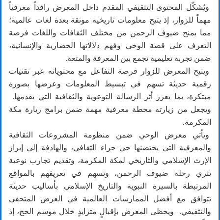
ويُشكّل المحتوى التثقيفي المقدم داخل المعرض رافداً معرفياً
مهماً للزوار، إذ يتيح معلومات تاريخية موثقة بعدة لغات عالمية؛
مما يمنح ضيوف الرحمن من مختلف الثقافات واللغات فرصة
التعرف على قصة الوحي وفهم دلالاتها الحضارية والإنسانية،
ضمن تجربة تعليمية تجمع بين المعرفة والمتعة.
ويتيح المعرض للزوار فرصة التفاعل مع محتوياته عبر تقنيات
رقمية حديثة تسهم في تبسيط المعلومات وعرضها بصورة
مبتكرة، بما يعزز أثر الرسالة التوعوية والثقافية التي يقدمها.
ويجعل من زيارته محطة معرفية مهمة ضمن برامج زيارة مكة
المكرمة.
ويأتي معرض الوحي ضمن منظومة المشروعات الثقافية
والمعرفية التي يحتضنها حي حراء الثقافي، والهادفة إلى إبراز
الإرث الإسلامي والتاريخي لمكة المكرمة، وتقديم تجارب نوعية
تثري رحلة ضيوف الرحمن، وتسهم في تعريفهم بالمواقع
المرتبطة بالسيرة النبوية والتاريخ الإسلامي بأساليب حديثة
تتوافق مع أفضل الممارسات العالمية في العرض المتحفي
والتثقيفي. ويحظى المعرض بإقبالٍ متزايدٍ خلال موسم الحج، إذ