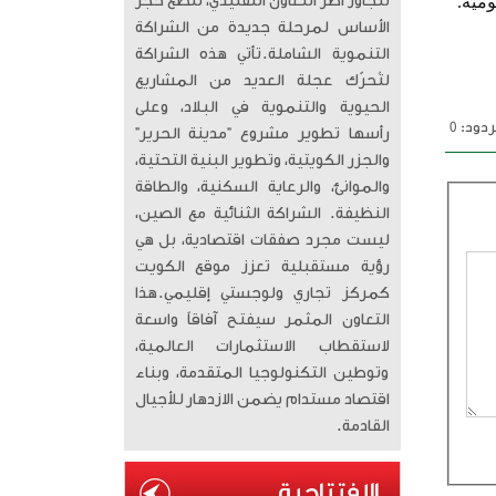
مية.
تتجاوز أطر التعاون التقليدي، لتضع حجر
الأساس لمرحلة جديدة من الشراكة
التنموية الشاملة. ​تأتي هذه الشراكة
لتُحرّك عجلة العديد من المشاريع
الحيوية والتنموية في البلاد، وعلى
دود: 0
رأسها تطوير مشروع “مدينة الحرير”
والجزر الكويتية، وتطوير البنية التحتية،
والموانئ، والرعاية السكنية، والطاقة
النظيفة. الشراكة الثنائية مع الصين،
ليست مجرد صفقات اقتصادية، بل هي
رؤية مستقبلية تعزز موقع الكويت
كمركز تجاري ولوجستي إقليمي. ​هذا
التعاون المثمر سيفتح آفاقاً واسعة
لاستقطاب الاستثمارات العالمية،
وتوطين التكنولوجيا المتقدمة، وبناء
اقتصاد مستدام يضمن الازدهار للأجيال
القادمة.