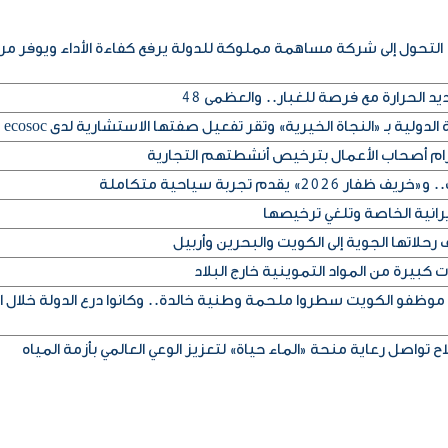
التحول إلى شركة مساهمة مملوكة للدولة يرفع كفاءة الأداء ويوفر مر
 الحرارة مع فرصة للغبار.. والعظمى 48
لدولية بـ «النجاة الخيرية» وتقر تفعيل صفتها الاستشارية لدى ecosoc
تزام أصحاب الأعمال بترخيص أنشطتهم التجارية
» يقدم تجربة سياحية متكاملة
يرانية الخاصة وتلغي ترخيصها
حلاتها الجوية إلى الكويت والبحرين وأربيل
كبيرة من المواد التموينية خارج البلاد
 موظفو الكويت سطروا ملحمة وطنية خالدة.. وكانوا درع الدولة خلال ا
ح تواصل رعاية منحة «الماء حياة» لتعزيز الوعي العالمي بأزمة المياه