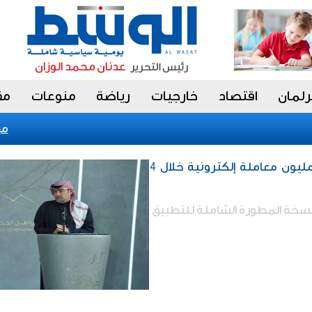
رلمان
اقتصاد
خارجيات
رياضة
منوعات
مق
«فيتش» تؤكد ا
محليات / «سهل» أنجز 111 مليون معاملة إلكترونية خلال 4
لنسخة المطورة الشاملة للتطبيق