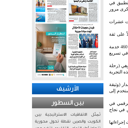
تطبيق في
ك تزامناً مع ذكرى مرور
ات عشرات
عد دليلاً على ثقة
وأشار إلى أن (سهل) توسع بشكل متسارع، إذ انطلق في بداياته بـ123 خدمة حكومية فقط ليتجاوز اليوم 460 خدمة
 في تسريع
وهي (رحلة
ه التجربة
ار (وثيقة
الأرشيف
ستخدم إلى
بين السطور
لرقمي في
س في نجاح
تُمثّل الاتفاقيات الاستراتيجية بين
الكويت والصين نقطة تحول محورية
إجراءاتها