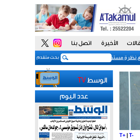
الات
الأخيرة
اتصل بنا
لتصنيف السيادي للكويت عند «-aa» مع نظرة مستقبلية مستقرة
بعد 5 أشهر من الحرب.. بوادر اتفاق "وشيك" لفتح مضيق هرمز
بحث متقدم
عدد اليوم
T+
|
T-