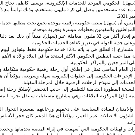
سهل) الحكومي الموحد للخدمات الإلكترونية، يوسف كاظم، نجاح ال
انجاز 111 مليون معاملة إلكترونية مع عدد مستخدمين وصل إلى 9ر2 مليون مستخدم، وذل
20.
) أمس، أن (سهل) منصة حكومية رقمية موحدة تجمع تحت مظلتها خدم
المواطنين والمقيمين بخطوات ميسرة وتجربة موحدة.
وأضاف أنه خلال العام الحالي تم إنجاز أكثر من 32 مليون معاملة عبر (سهل)، مبيناً أن ذلك ي
وعلى جدية الدولة في تعزيز كفاءة الخدمات الحكومية.
ة مما جعله التطبيق الحكومي الأكثر استخداماً في البلاد والأداة الأهم
ى المراجعين والمراكز الحكومية.
خلال العام الماضي تمثل في إطلاق أول رحلة رقمية حكومية متكاملة 
لإجراءات الحكومية إلى خطوات إلكترونية سهلة وسريعة، مؤكداً أن هذ
لخدمات إلى نموذج الرحلات الرقمية خلال المرحلة المقبلة.
النسخة المطورة الشاملة للتطبيق إلى جانب التحضير لإطلاق رحلة إصد
دمة (بلغ) المركزية للبلاغات وهي مشاريع مستقبلية ستنقل تجربة الم
امتنان للقيادة السياسية على دعمهم ورعايتهم لمسيرة التحول ا
ة لشؤون الاتصالات عمر العمر، مؤكداً أن هذا الدعم كان حجر الأسا
زات.
ات والهيئات الحكومية التي أسهمت في إثراء المنصة بخدماتها وتحديث 