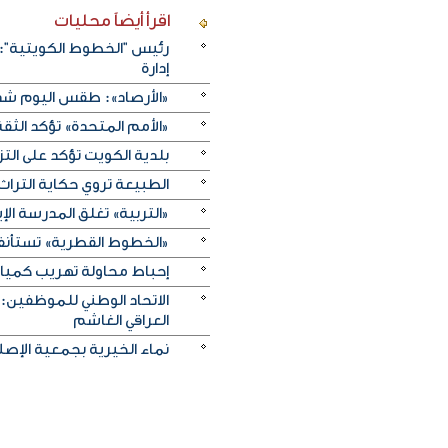
اقرأ أيضاً
محليات
رئيس "الخطوط الكويتية": 
إدارة
«الأرصاد»: طقس اليوم شديد
«الأمم المتحدة» تؤكد الثقة ا
بلدية الكويت تؤكد على ال
الطبيعة تروي حكاية التراث.. و«خريف ظفار 2026
«التربية» تغلق المدرسة الإ
«الخطوط القطرية» تستأنف ر
إحباط محاولة تهريب كميات 
الاتحاد الوطني للموظفين:
العراقي الغاشم
نماء الخيرية بجمعية الإصلا