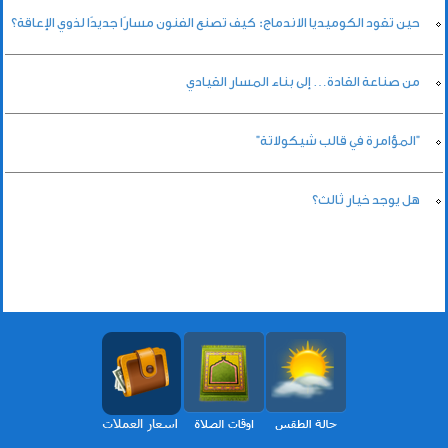
حين تقود الكوميديا الاندماج: كيف تصنع الفنون مسارًا جديدًا لذوي الإعاقة؟
من صناعة القادة… إلى بناء المسار القيادي
"المؤامرة في قالب شيكولاتة"
هل يوجد خيار ثالث؟