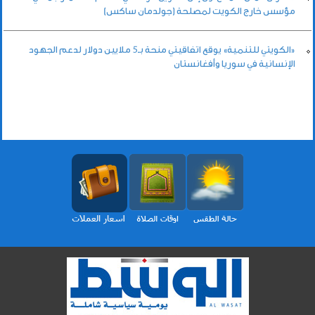
مؤسس خارج الكويت لمصلحة (جولدمان ساكس)
«الكويتي للتنمية» يوقع اتفاقيتي منحة بـ5 ملايين دولار لدعم الجهود
الإنسانية في سوريا وأفغانستان