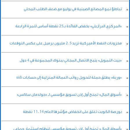
تباطؤ نمو المصانع الصينية في يوليو مع ضعف الطلب المحلي
«المركزي البرازيلي» يخفض الفائدة بـ25 نقطة أساس للمرة الرابعة
مخزونات النفط الأميركية تزيد 2.5 مليون برميل على عكس التوقعات
«بيت التمويل» يتيح الاتصال المجاني ببنوك المجموعة في 4 دول
«وربة» يطلق حملة لتحويل رواتب العمالة المنزلية إلى حسابات sidi
«أسواق المال» تمنح أول إذن تسويق مؤسسي لـ «جولدمان ساكس»
بورصة الكويت تغلق على انخفاض مؤشرها العام 11.14 نقطة
«أسواق المال» تمنح أول إذن تسويق مؤسسي لنظام استثمار جماعي