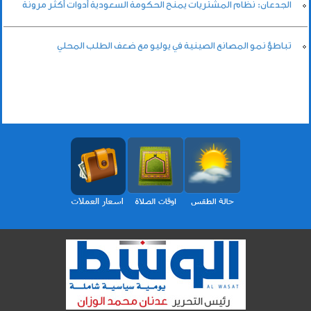
الجدعان: نظام المشتريات يمنح الحكومة السعودية أدوات أكثر مرونة
تباطؤ نمو المصانع الصينية في يوليو مع ضعف الطلب المحلي