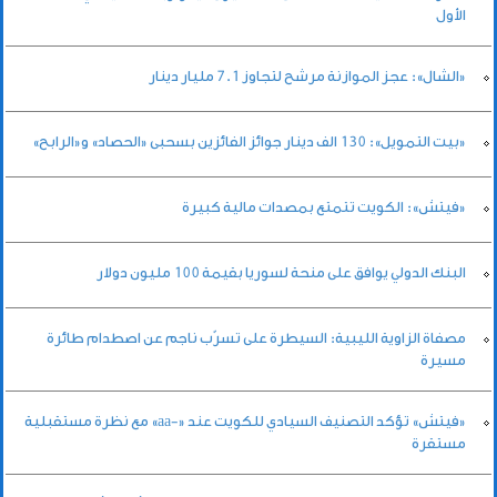
الأول
«الشال»: عجز الموازنة مرشح لتجاوز 7.1 مليار دينار
«بيت التمويل»: 130 الف دينار جوائز الفائزين بسحبى «الحصاد» و«الرابح»
«فيتش»: الكويت تتمتع بمصدات مالية كبيرة
البنك الدولي يوافق على منحة لسوريا بقيمة 100 مليون دولار
مصفاة الزاوية الليبية: السيطرة على تسرّب ناجم عن اصطدام طائرة
مسيرة
«فيتش» تؤكد التصنيف السيادي للكويت عند «-aa» مع نظرة مستقبلية
مستقرة