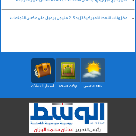
مخزونات النفط الأميركية تزيد 2.5 مليون برميل على عكس التوقعات