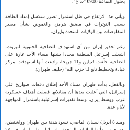
بحلول الساعة 09:00 "ت.غ".
ويأتي هذا الارتفاع في ظل استمرار تضرر سلاسل إمداد الطاقة
بسبب التوترات في مضيق هرمز، والغموض بشأن مصير
المفاوضات بين الولايات المتحدة وإيران.
رغم تحذير إيران من أي استهداف للضاحية الجنوبية لبيروت،
أشعلت إسرائيل المنطقة مجددا بشنها مساء الأحد غارة على
الضاحية خلّفت قتيلين و11 جريحا، وادعت أنها استهدفت مركز
قيادة وتخطيط تابع لـ"حزب الله" (حليف طهران).
وبالفعل، بدأت طهران مساء الأحد إطلاق دفعات صواريخ على
إسرائيل، التي أعلنت بعدها أن مقاتلاتها قصفت أهداف عسكرية
غرب ووسط إيران، وسط تقديرات إسرائيلية باستمرار المواجهة
لأيام عدة.
ومنذ 8 أبريل/ نيسان الماضي، تسود هدنة بين طهران وواشنطن،
بعد حرب بدأتها الولايات المتحدة وإسرائيل على إيران في 28