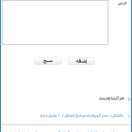
النص
اقرأ أيضاً
إقتصاد
«الشال»: عجز الموازنة مرشح لتجاوز 7.1 مليار دينار