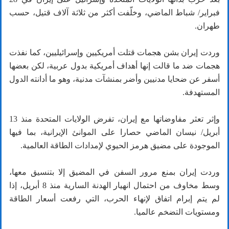
فبراير/ شباط الماضي، وخلّفت أكثر من ثلاثة آلاف قتيل، حسب
طهران.
وردت إيران بشن هجمات قتلت أمريكيين وإسرائيليين، كما نفذت
هجمات ضد ما قالت إنها أهداف أمريكية بدول عربية، لكن بعضها
أسفر عن ضحايا مدنيين وأضر بمنشآت مدنية، وهو ما أدانته الدول
المستهدفة.
وإثر تعثر مفاوضاتها مع إيران، تفرض الولايات المتحدة منذ 13
أبريل/ نيسان الماضي حصارا على الموانئ الإيرانية، بما فيها
الموجودة على مضيق هرمز الحيوي لإمدادات الطاقة العالمية.
وردت إيران بمنع مرور السفن في المضيق إلا بتنسيق معها،
وسط مخاوف من احتمال انهيار الهدنة السارية منذ 8 أبريل، إذا
لم يتم إبرام اتفاق لإنهاء الحرب، التي رفعت أسعار الطاقة
ومستويات التضخم عالميا.