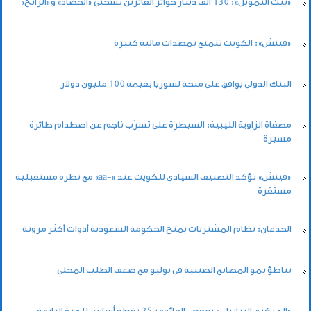
«بيت التمويل»: 130 الف دينار جوائز الفائزين بسحبى «الحصاد» و«الرابح»
«فيتش»: الكويت تتمتع بمصدات مالية كبيرة
البنك الدولي يوافق على منحة لسوريا بقيمة 100 مليون دولار
مصفاة الزاوية الليبية: السيطرة على تسرّب ناجم عن اصطدام طائرة
مسيرة
«فيتش» تؤكد التصنيف السيادي للكويت عند «-aa» مع نظرة مستقبلية
مستقرة
الجدعان: نظام المشتريات يمنح الحكومة السعودية أدوات أكثر مرونة
تباطؤ نمو المصانع الصينية في يوليو مع ضعف الطلب المحلي
«المركزي البرازيلي» يخفض الفائدة بـ25 نقطة أساس للمرة الرابعة