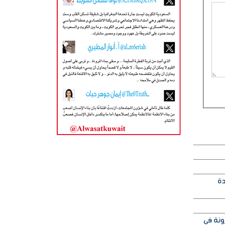
دة
ونة في