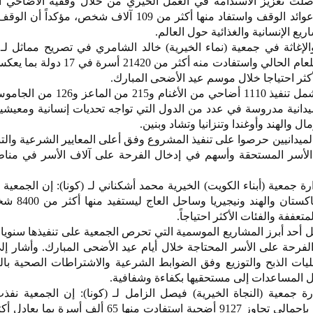
 واصلت تعزيز الاستدامة في العمل الخيري من خلال وقفية الأضاحي 
أضاحي بقيمة 111 ألف دينار من عوائد الوقف واستفاد منها أكثر من 109 آلاف شخص،
يع الإنسانية والغذائية حول العالم.
لإغاثة في جمعية (نماء الخيرية) خالد الشامري في تصريح مماثل لـ (
الجمعية نفذت مشروع الأضاحي للعام الحالي واستفادت منه أكثر 
أكثر احتياجا خلال موسم عيد الأضحى المبارك.
دانية مدروسة في عدد من الدول التي تواجه تحديات إنسانية ومعيشية
والهند وأوغندا وتنزانيا وتشاد وبنين.
ميدانيين حرصوا على تنفيذ المشروع وفق أعلى المعايير الشرعية والتن
لأسر المستحقة وأسهم في إدخال الفرحة على آلاف الأسر في مناط
 جمعية (أبناء الكويت) الخيرية محمد أشكناني لـ (كونا): إن الجمعي
تنفيذ أكثر من 1100 أضحية ف
متعففة والفئات الأكثر احتياجاً.
أحد أبرز المشاريع الموسمية التي تحرص الجمعية على تنفيذها سنويا 
لفرحة على الأسر المحتاجة خلال أيام عيد الأضحى المبارك. وأشار إ
يات الذبح والتوزيع وفق الضوابط الشرعية والاشتراطات الصحية بال
 المساعدات إلى مستحقيها بكفاءة وشفافية.
جمعية (النجاة الخيرية) فيصل الزامل لـ (كونا): إن الجمعية نف