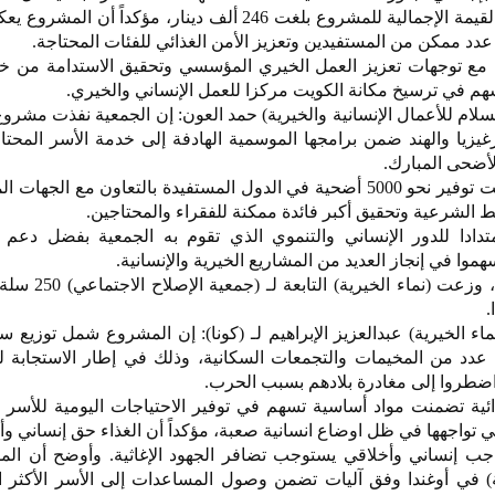
ألف مستفيد. وأضاف الزامل أن القيمة الإجمالية للمشروع بلغت 246 ألف دينار، مؤكدا
 عدد ممكن من المستفيدين وتعزيز الأمن الغذائي للفئات المحتاجة.
 مع توجهات تعزيز العمل الخيري المؤسسي وتحقيق الاستدامة من خل
يسهم في ترسيخ مكانة الكويت مركزا للعمل الإنساني والخيري.
لام للأعمال الإنسانية والخيرية) حمد العون: إن الجمعية نفذت مشرو
يزيا والهند ضمن برامجها الموسمية الهادفة إلى خدمة الأسر المحتا
لأضحى المبارك.
وأوضح العون أن الجمعية استهدفت توفير نحو 5000 أضحية في الدول المستفيدة بالتعاون مع ال
 الشرعية وتحقيق أكبر فائدة ممكنة للفقراء والمحتاجين.
دادا للدور الإنساني والتنموي الذي تقوم به الجمعية بفضل دعم 
موا في إنجاز العديد من المشاريع الخيرية والإنسانية.
وفيما يتعلق بالمساعدات الغذائية، و
 الخيرية) عبدالعزيز الإبراهيم لـ (كونا): إن المشروع شمل توزيع سل
 عدد من المخيمات والتجمعات السكانية، وذلك في إطار الاستجابة ل
ن اضطروا إلى مغادرة بلادهم بسبب الحرب.
ائية تضمنت مواد أساسية تسهم في توفير الاحتياجات اليومية للأسر 
تي تواجهها في ظل اوضاع انسانية صعبة، مؤكداً أن الغذاء حق إنساني و
واجب إنساني وأخلاقي يستوجب تضافر الجهود الإغاثية. وأوضح أن ال
ة) في أوغندا وفق آليات تضمن وصول المساعدات إلى الأسر الأكثر ا