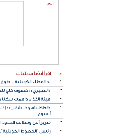
النص
اقرأ أيضاً
محليات
يد العطاء الكويتية.. طوق 
«العجيري»: كسوف كلي للشمس الأربعاء 12 أغ
هيئة الغذاء داهمت سكناً خ
«الداخلية» و«الأشغال»: إغ
أسبوع
تعزيز أمن وسلامة الحدود ا
رئيس "الخطوط الكويتية": 