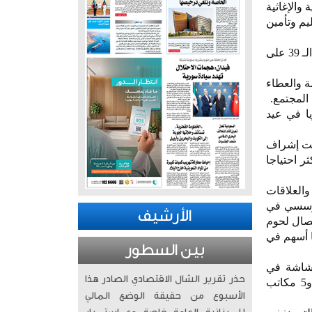
والإغاثية
يم وتأمين
وفي هذا الصدد، واصل (المكتب الكويتي للمشروعات الخيرية) في القاهرة تنفيذ مشروع الأضاحي للعام الـ 39 على
ة والعطاء
المجتمع.
ا في عيد
حت إشراف
ر احتياجا
والعلاقات
لمؤسسي في
الأرشيف
يصال لحوم
لة حول العالم بتكلفة إجمالية بلغت 268402 دينار بما أسهم في
بين السطور
هشاشة في
حذر تقرير الشال الاقتصادي الصادر هذا
المناطق المتأثرة بالفقر والأزمات، لافتاً الى أن الهيئة نفذت المشروع بالتعاون مع 13 جهة شريكة و5 مكاتب
الأسبوع من حقيقة الوضع المالي