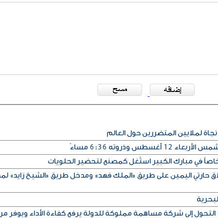
نجاة لملايين المتضررين حول العالم
سطس وذروته 6:36 مساءً
اصاً في مبارك الكبير استُغل كمصنع لتحضير الحلويات
لاق حارتي اليمين على طريق «الملك فهد» ومدخل طريق «الشيخ زايد» لم
لبحرية
التحول إلى شركة مساهمة مملوكة للدولة يرفع كفاءة الأداء ويوفر مر