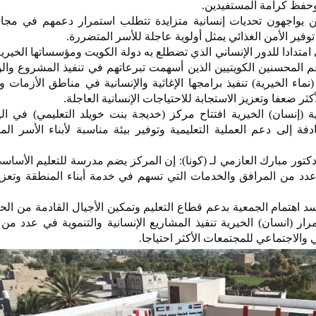
وحفظ كرامة المستفيدين.
ين يواجهون تحديات إنسانية متزايدة تتطلب استمرار دعمهم في مجال
ن توفير الأمن الغذائي يمثل أولوية عاجلة للأسر المتضررة.
ي امتدادا للدور الإنساني الذي تضطلع به دولة الكويت ومؤسساتها الخيري
عم المحسنين الكويتيين الذين أسهمت تبرعاتهم في تنفيذ المشروع وا
ماء الخيرية) تنفيذ برامجها الإغاثية والإنسانية في مناطق الأزمات وا
ثر ضعفا وتعزيز الاستجابة للاحتياجات الإنسانية العاجلة.
 (إنسان) الخيرية افتتاح مركز (خديجة بنت خويلد التعليمي) في ا
هادفة إلى دعم العملية التعليمية وتوفير بيئة مناسبة لأبناء الأسر ال
دكتور مبارك العازمي لـ (كونا): إن المركز يضم مدرسة للتعليم الأساسي
عدد من المرافق والخدمات التي تسهم في خدمة أبناء المنطقة وتعز
 اهتمام الجمعية بدعم قطاع التعليم وتمكين الأجيال القادمة من ا
مرار (انسان) الخيرية تنفيذ المشاريع الإنسانية والتنموية في عدد من 
 والاجتماعي للمجتمعات الأكثر احتياجا.