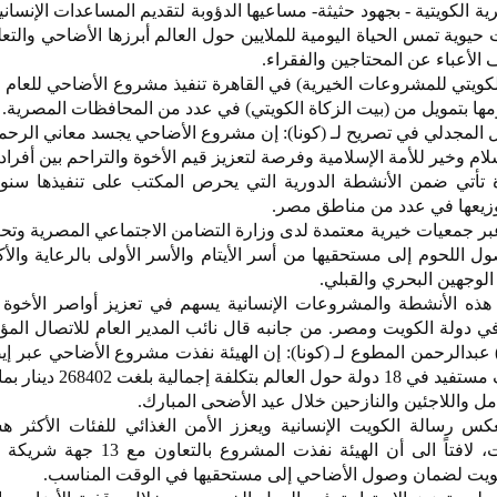
الكويتية - بجهود حثيثة- مساعيها الدؤوبة لتقديم المساعدات الإنسانية 
يوية تمس الحياة اليومية للملايين حول العالم أبرزها الأضاحي والتعل
الأعباء عن المحتاجين والفقراء.
ومها بتمويل من (بيت الزكاة الكويتي) في عدد من المحافظات المصرية.
المجدلي في تصريح لـ (كونا): إن مشروع الأضاحي يجسد معاني الرحم
ام وخير للأمة الإسلامية وفرصة لتعزيز قيم الأخوة والتراحم بين أفراد 
 تأتي ضمن الأنشطة الدورية التي يحرص المكتب على تنفيذها سنوي
وزيعها في عدد من مناطق مصر.
بر جمعيات خيرية معتمدة لدى وزارة التضامن الاجتماعي المصرية وت
للحوم إلى مستحقيها من أسر الأيتام والأسر الأولى بالرعاية والأكث
 هذه الأنشطة والمشروعات الإنسانية يسهم في تعزيز أواصر الأخوة 
في دولة الكويت ومصر. من جانبه قال نائب المدير العام للاتصال ا
ية) عبدالرحمن المطوع لـ (كونا): إن الهيئة نفذت مشروع الأضاحي عبر إ
7916 أضحية إلى أكثر من 234 ألف مستفيد في 18 دو
امل واللاجئين والنازحين خلال عيد الأضحى المبارك.
 رسالة الكويت الإنسانية ويعزز الأمن الغذائي للفئات الأكثر 