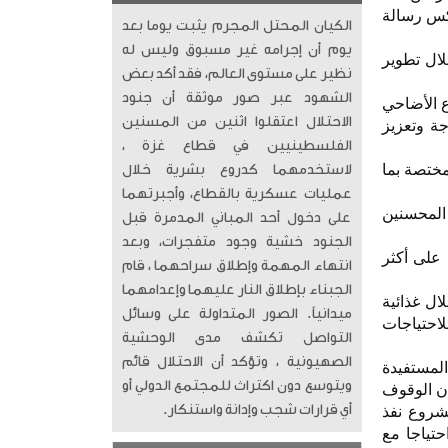
ً أن المشروع يعكس رسالة
الكيان المحتل المجرم يثبت يوما بعد
يوم أن إجرامه غير مسبوق وليس له
ال تطوير
نظير على مستوى العالم، فقد أكد بعض
الشهود عبر صور موثقة أن جنود
ع الأضاحي
الاحتلال اعتقلوا اثنين من المسنين
جة وتعزيز
الفلسطينيين في قطاع غزة ،
جهات المختصة بما
لاستخدمهما كدروع بشرية خلال
عمليات عسكرية بالقطاع، وأجبرتهما
المحسنين
على دخول أحد المباني المدمرة قبل
الجنود خشية وجود متفجرات، وبعد
زعت (نماء الخيرية) التابعة لـ (جمعية الإصلاح الاجتماعي) 250 سلة على أكثر
انتهاء المهمة وإطلاق سراحهما ، قام
الجبناء بإطلاق النار عليهما وإعدامهما
ال غذائية
ميدانياً. الصور المتداولة على وسائل
لاحتياجات
التواصل تكشف مدى الوحشية
الصهيونية ، وتؤكد أن الاحتلال قائم
المستفيدة
ويتوسع دون اكتراث للمجتمع الدولي أو
أن الوقوف
أي قرارات شجب وإدانة واستنكار.
مشروع نفذ
حتياجا مع