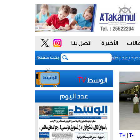
الات
الأخيرة
اتصل بنا
عد بطفرة في التشخيص المبكر لـ «الزهايمر»
ضيوف بر
بحث متقدم
عدد اليوم
T+
|
T-