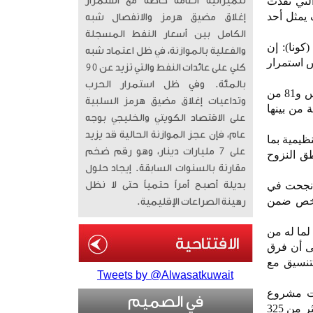
التي نفذت
للميزانية العامة خاصة مع استمرار
 مؤكداً أن الوقف يمثل أحد
إغلاق مضيق هرمز والانفصال شبه
الكامل بين أسعار النفط المسجلة
كونا): إن
والفعلية بالموازنة، في ظل اعتماد شبه
من 21420 أسرة في 17 دولة بما يعكس استمرار
كلي على عائدات النفط والتي تزيد عن 90
بالمئة. وفي ظل استمرار الحرب
وأضاف الشامري، أن المشروع شمل تنفيذ 1110 أضاحي من الأغنام و215 من الماعز و126 من الجاموس و81 من
وتداعيات إغلاق مضيق هرمز السلبية
 من بينها
على الاقتصاد الكويتي والخليجي بوجه
عام، فإن عجز الموازنة الحالية قد يزيد
ظيمية بما
على 7 مليارات دينار، وهو رقم ضخم
ق النزوح
مقارنة بالسنوات السابقة. إيجاد حلول
ة نجحت في
بديلة أصبح أمراً حتمياً حتى لا نظل
ي باكستان والهند ونيجيريا وساحل العاج ليستفيد منها أكثر من 8400 شخص ضمن
رهينة الصراعات الإقليمية.
لما له من
لى أن فرق
تنسيق مع
Tweets by @Alwasatkuwait
ذت مشروع
في الصميم
الأضاحي في 14 دولة حول العالم بإجمالي تجاوز 9127 أضحية استفادت منها 65 ألف أسرة بما يعادل أكثر من 325