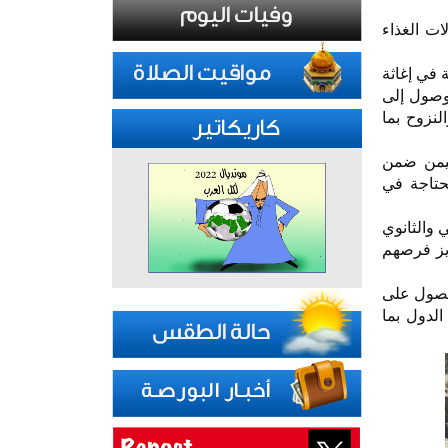
ات الغذاء
ة في إغاثة
لوصول إلى
لنزوح بما
كاريكاتير
ليمن ضمن
محتاجة في
 والثانوي
يز فرصهم
لحصول على
الدول بما