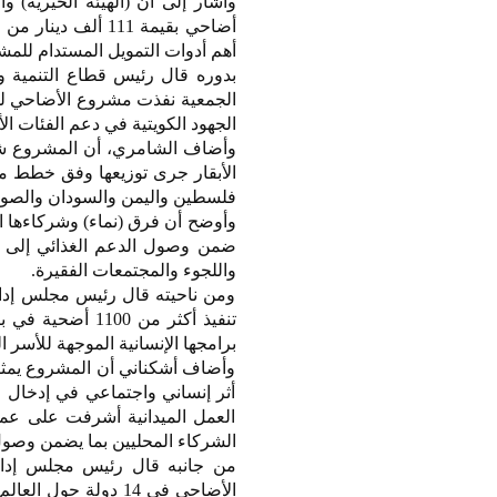
وأشار إلى أن (الهيئة الخيرية)
أهم أدوات التمويل المستدام للمشار
بدوره قال رئيس قطاع التنمية وا
الجهود الكويتية في دعم الفئات ال
الأبقار جرى توزيعها وفق خطط مي
فلسطين واليمن والسودان والصومال 
وأوضح أن فرق (نماء) وشركاءها ال
ضمن وصول الدعم الغذائي إلى ا
واللجوء والمجتمعات الفقيرة.
ومن ناحيته قال رئيس مجلس إدارة
برامجها الإنسانية الموجهة للأسر ال
وأضاف أشكناني أن المشروع يمثل 
أثر إنساني واجتماعي في إدخال ا
العمل الميدانية أشرفت على عمل
الشركاء المحليين بما يضمن وصول
من جانبه قال رئيس مجلس إدارة 