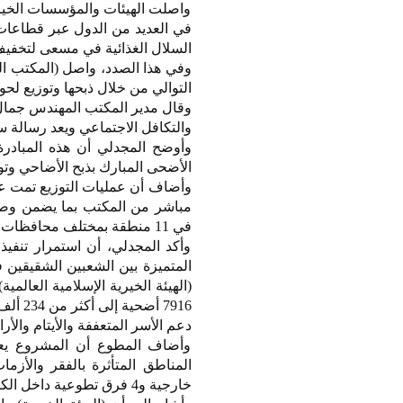
واصلت الهيئات والمؤسسات الخيرية 
في العديد من الدول عبر قطاعات ح
السلال الغذائية في مسعى لتخفيف 
التوالي من خلال ذبحها وتوزيع لح
وقال مدير المكتب المهندس جمال 
والتكافل الاجتماعي ويعد رسالة سل
وأوضح المجدلي أن هذه المبادرة
الأضحى المبارك بذبح الأضاحي وت
وأضاف أن عمليات التوزيع تمت ع
مباشر من المكتب بما يضمن وصول ا
في 11 منطقة بمختلف محافظات الوجهين البحري والقبلي.
وأكد المجدلي، أن استمرار تنفيذ
المتميزة بين الشعبين الشقيقين 
(الهيئة الخيرية الإسلامية العالم
دعم الأسر المتعففة والأيتام والأر
وأضاف المطوع أن المشروع يعكس
خارجية و4 فرق تطوعية داخل الكويت لضمان وصول الأضاحي إلى مستحقيها في الوقت المناسب.