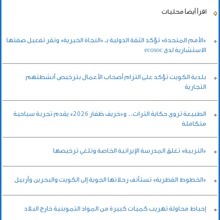
اقرأ أيضاً
محليات
«الأمم المتحدة» تؤكد الثقة الدولية بـ «النجاة الخيرية» وتقر تفعيل صفتها
الاستشارية لدى ecosoc
بلدية الكويت تؤكد على التزام أصحاب الأعمال بترخيص أنشطتهم
التجارية
الطبيعة تروي حكاية التراث.. و«خريف ظفار 2026» يقدم تجربة سياحية
متكاملة
«التربية» تغلق المدرسة الإيرانية الخاصة وتلغي ترخيصها
«الخطوط القطرية» تستأنف رحلاتها الجوية إلى الكويت والبحرين وأربيل
إحباط محاولة تهريب كميات كبيرة من المواد التموينية خارج البلاد