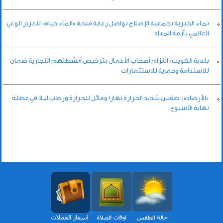
نماء الخيرية بجمعية الإصلاح تواصل رعاية منحة «الماء حياة» لتعزيز الوعي
العالمي بأزمة المياه
بلدية الكويت: التزام أصحاب الأعمال بترخيص أنشطتهم التجارية ضمان
للاستدامة وحماية للاستثمارات
«الأرصاد»: طقس شديد الحرارة نهارا ومائل للحرارة ورطب ليلا في عطلة
نهاية الأسبوع