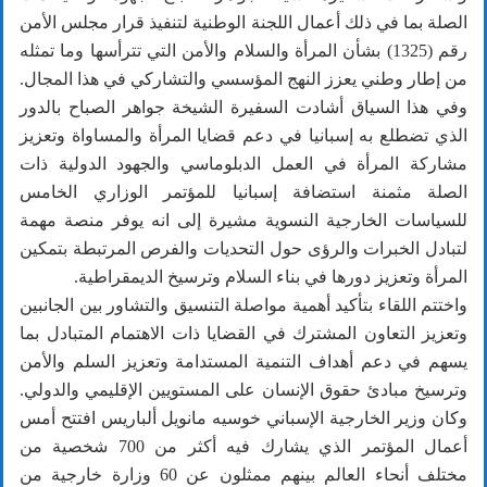
الصلة بما في ذلك أعمال اللجنة الوطنية لتنفيذ قرار مجلس الأمن
رقم (1325) بشأن المرأة والسلام والأمن التي تترأسها وما تمثله
من إطار وطني يعزز النهج المؤسسي والتشاركي في هذا المجال.
وفي هذا السياق أشادت السفيرة الشيخة جواهر الصباح بالدور
الذي تضطلع به إسبانيا في دعم قضايا المرأة والمساواة وتعزيز
مشاركة المرأة في العمل الدبلوماسي والجهود الدولية ذات
الصلة مثمنة استضافة إسبانيا للمؤتمر الوزاري الخامس
للسياسات الخارجية النسوية مشيرة إلى انه يوفر منصة مهمة
لتبادل الخبرات والرؤى حول التحديات والفرص المرتبطة بتمكين
المرأة وتعزيز دورها في بناء السلام وترسيخ الديمقراطية.
واختتم اللقاء بتأكيد أهمية مواصلة التنسيق والتشاور بين الجانبين
وتعزيز التعاون المشترك في القضايا ذات الاهتمام المتبادل بما
يسهم في دعم أهداف التنمية المستدامة وتعزيز السلم والأمن
وترسيخ مبادئ حقوق الإنسان على المستويين الإقليمي والدولي.
وكان وزير الخارجية الإسباني خوسيه مانويل ألباريس افتتح أمس
أعمال المؤتمر الذي يشارك فيه أكثر من 700 شخصية من
مختلف أنحاء العالم بينهم ممثلون عن 60 وزارة خارجية من