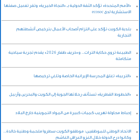
«الأمم المتحدة» تؤكد الثقة الدولية بـ «النجاة الخيرية» وتقر تفعيل صفتها
الاستشارية لدى ecosoc
بلدية الكويت تؤكد على التزام أصحاب الأعمال بترخيص أنشطتهم
التجارية
الطبيعة تروي حكاية التراث.. و«خريف ظفار 2026» يقدم تجربة سياحية
متكاملة
«التربية» تغلق المدرسة الإيرانية الخاصة وتلغي ترخيصها
«الخطوط القطرية» تستأنف رحلاتها الجوية إلى الكويت والبحرين وأربيل
إحباط محاولة تهريب كميات كبيرة من المواد التموينية خارج البلاد
الاتحاد الوطني للموظفين: موظفو الكويت سطروا ملحمة وطنية خالدة..
وكانوا درع الدولة خلال الغزو العراقي الغاشم