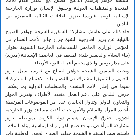
الشيخة جواهر إبراهيم الدعيج الصباح مع المدير العام للأمم
المتحدة والمنظمات الدولية وحقوق الإنسان بوزارة الخارجية
الإسبانية لوسيا غارسيا تعزيز العلاقات الثنائية المتميزة بين
البلدين.
جاء ذلك على هامش مشاركة السفيرة الشيخة جواهر الصباح
بالنيابة عن وزير الخارجية الشيخ جراح جابر الأحمد الصباح في
المؤتمر الوزاري الخامس للسياسات الخارجية النسوية بعنوان
(بناء السلام والديمقراطية) المنعقد في العاصمة الإسبانية (مدريد)
على مدار يومين والذي يختتم أعماله اليوم الأربعاء.
وبحثت السفيرة الشيخة جواهر الصباح مع غارسيا سبل تعزيز
التعاون والتنسيق المشترك في القضايا ذات الاهتمام المشترك لا
سيما في إطار الأمم المتحدة والمنظمات الدولية بما يعكس
حرص البلدين على دعم العمل متعدد الأطراف وتعزيز الحوار
والتعاون الدولي وتناول الجانبان عددا من الموضوعات المرتبطة
بأجندة المرأة والسلام والأمن حيث أكدت مساعد وزير الخارجية
لشؤون حقوق الإنسان اهتمام دولة الكويت بمواصلة تعزيز
مشاركة المرأة في مواقع صنع القرار والدبلوماسية وبناء السلام.
واستعرضت السفيرة الشيخة جواهر الصباح الجهود الوطنية ذات