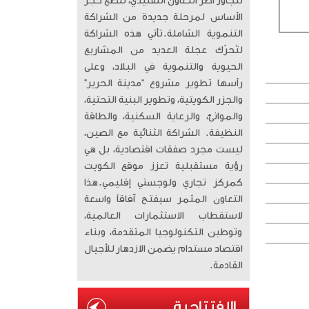
تتجاوز أطر التعاون التقليدي، لتضع حجر
الأساس لمرحلة جديدة من الشراكة
التنموية الشاملة. ​تأتي هذه الشراكة
لتُحرّك عجلة العديد من المشاريع
الحيوية والتنموية في البلاد، وعلى
رأسها تطوير مشروع “مدينة الحرير”
والجزر الكويتية، وتطوير البنية التحتية،
والموانئ، والرعاية السكنية، والطاقة
النظيفة. الشراكة الثنائية مع الصين،
ليست مجرد صفقات اقتصادية، بل هي
رؤية مستقبلية تعزز موقع الكويت
كمركز تجاري ولوجستي إقليمي. ​هذا
التعاون المثمر سيفتح آفاقاً واسعة
لاستقطاب الاستثمارات العالمية،
وتوطين التكنولوجيا المتقدمة، وبناء
اقتصاد مستدام يضمن الازدهار للأجيال
القادمة.