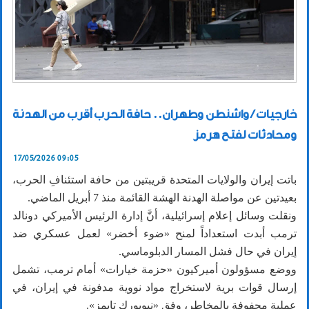
خارجيات / واشنطن وطهران.. حافة الحرب أقرب من الهدنة
ومحادثات لفتح هرمز
17/05/2026 09:05
باتت إيران والولايات المتحدة قريبتين من حافة استئنافِ الحرب،
بعيدتين عن مواصلة الهدنة الهشة القائمة منذ 7 أبريل الماضي.
ونقلت وسائل إعلام إسرائيلية، أنَّ إدارة الرئيس الأميركي دونالد
ترمب أبدت استعداداً لمنح «ضوء أخضر» لعمل عسكري ضد
إيران في حال فشل المسار الدبلوماسي.
ووضع مسؤولون أميركيون «حزمة خيارات» أمام ترمب، تشمل
إرسال قوات برية لاستخراج مواد نووية مدفونة في إيران، في
عملية محفوفة بالمخاطر، وفق «نيويورك تايمز».