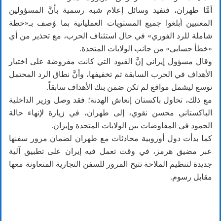
أمَّا طهران، فتفيد وسائل إعلام شبه رسمية بأنَّ المسؤولين
المعنيين أبلغوا جميع المستويات العملياتية بما وُصف بـ«خطة
شاملة للرد الفوري» في حال استئناف الحرب، مع تحذير من أي
«خطأ حسابي» من جانب الولايات المتحدة.
وقال مسؤول إيراني إنَّ القيود التي كانت مفروضة على اختيار
الأهداف في الحرب السابقة تم تخفيفها، وأنَّ نطاق الرد المحتمل
توسع ليشمل مواقع لم تكن ضمن بنك الأهداف سابقاً.
مع ذلك، تحاول باكستان إنعاش الهدنة؛ فقد وصل وزير الداخلية
الباكستاني محسن نقوي، إلى طهران، في زيارة لإنهاء حالة
الجمود في المفاوضات بين الولايات المتحدة وإيران.
كما بدأت دول أوروبية محادثات مع طهران لضمان مرور سفنها
عبر مضيق هرمز، في وقت تعمل فيه إيران على تطبيق آلية
جديدة لتنظيم الملاحة تتيح المرور للسفن التجارية المتعاونة معها
مقابل رسوم.