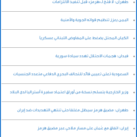
طهران: لا فتح لـ«هرمز» قبل تنفيذ الالتزامات
اليمن يعزز تنظيم قواته الجوية والأمنية
الكيان المحتل يضغط على المفاوض اللبناني عسكرياً
فيدان: هجمات الاحتلال تهدد سيادة سورية
السعودية تعلن تعيين قائد للتحالف البحري الدفاعي متعدد الجنسيات
وزير الخارجية يتسلم نسخة من أوراق اعتماد سفيرة أستراليا لدى البلاد
طهران: مضيق هرمز سيظل مغلقا حتى تنتهي التهديدات ضد إيران
إيران: اتفاق مع عُمان على مسار ملاحي عبر مضيق هرمز