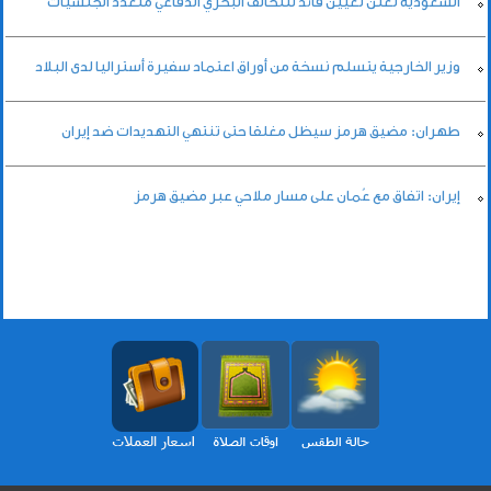
السعودية تعلن تعيين قائد للتحالف البحري الدفاعي متعدد الجنسيات
وزير الخارجية يتسلم نسخة من أوراق اعتماد سفيرة أستراليا لدى البلاد
طهران: مضيق هرمز سيظل مغلقا حتى تنتهي التهديدات ضد إيران
إيران: اتفاق مع عُمان على مسار ملاحي عبر مضيق هرمز