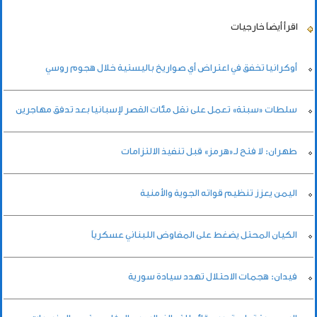
اقرأ أيضاً
خارجيات
أوكرانيا تخفق في اعتراض أي صواريخ باليستية خلال هجوم روسي
سلطات «سبتة» تعمل على نقل مئات القصر لإسبانيا بعد تدفق مهاجرين
طهران: لا فتح لـ«هرمز» قبل تنفيذ الالتزامات
اليمن يعزز تنظيم قواته الجوية والأمنية
الكيان المحتل يضغط على المفاوض اللبناني عسكرياً
فيدان: هجمات الاحتلال تهدد سيادة سورية