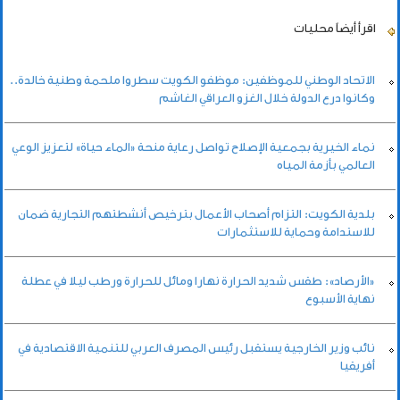
اقرأ أيضاً
محليات
الاتحاد الوطني للموظفين: موظفو الكويت سطروا ملحمة وطنية خالدة..
وكانوا درع الدولة خلال الغزو العراقي الغاشم
نماء الخيرية بجمعية الإصلاح تواصل رعاية منحة «الماء حياة» لتعزيز الوعي
العالمي بأزمة المياه
بلدية الكويت: التزام أصحاب الأعمال بترخيص أنشطتهم التجارية ضمان
للاستدامة وحماية للاستثمارات
«الأرصاد»: طقس شديد الحرارة نهارا ومائل للحرارة ورطب ليلا في عطلة
نهاية الأسبوع
نائب وزير الخارجية يستقبل رئيس المصرف العربي للتنمية الاقتصادية في
أفريقيا