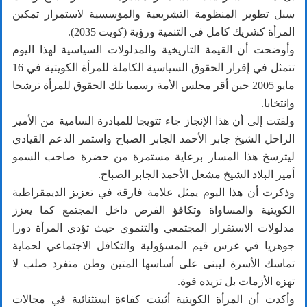
سبل تطوير المنظومة التشريعية والمؤسسية لاستمرار تمكين
المرأة كشريك كامل في التنمية ورؤية (كويت 2035).
وأوضحت أن القيمة التاريخية والمدلولات السياسية لهذا اليوم
تتمثل في إقرار الحقوق السياسية الكاملة للمرأة الكويتية في 16
مايو 2005 حين أقر مجلس الأمة رسميا تلك الحقوق للمرأة ترشحا
وانتخابا.
ولفتت إلى أن هذا الإنجاز جاء تتويجا للمبادرة السامية من الأمير
الراحل الشيخ جابر الأحمد الجابر الصباح واستمر الدعم القيادي
ليترسخ هذا المسار برعاية مستمرة من حضرة صاحب السمو
أمير البلاد الشيخ مشعل الأحمد الجابر الصباح.
وذكرت أن هذا اليوم يمثل علامة فارقة في تعزيز الديمقراطية
الكويتية والمساواة وتكافؤ الفرص داخل المجتمع كما يعزز
مدلولات الاستقرار المجتمعي والتنموي حيث تؤدي المرأة دورا
جوهريا في غرس قيم المسؤولية والتكافل الاجتماعي لحماية
تماسك الأسرة ليبنى على أساسها المتين وطن متفرد صلب لا
تهزه الأزمات بل تزيده قوة.
وأكدت أن المرأة الكويتية أثبتت كفاءة استثنائية في مجالات