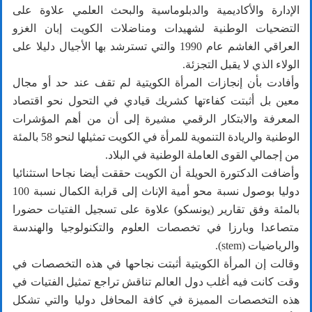
الإدارة والأكاديمية والدبلوماسية والبحث العلمي علاوة على
التضحيات الوطنية لشهيدات ومناضلات الكويت إبان الغزو
العراقي الغاشم عام 1990 والتي تسترشد بها الأجيال دليلا على
الولاء الذي لا يقبل التجزئة.
وأفادت بأن إنجازات المرأة الكويتية لم تقف عند حد أو مجال
معين بل أثبتت كفاءتها كشريك قيادي في التحول نحو اقتصاد
المعرفة والابتكار الرقمي مشيرة إلى أن من أهم المؤشرات
الوطنية والريادة التنموية للمرأة في الكويت تمثيلها لنحو 58 بالمئة
من إجمالي القوى العاملة الوطنية في البلاد.
وأضافت الدكتورة الحويلة أن الكويت حققت أيضا نجاحا استثنائيا
دوليا بوصول نسبة محو أمية الإناث إلى قرابة الكمال نسبة 100
بالمئة وفق تقارير (يونسكو) علاوة على تسجيل الفتيات حضورا
متصاعدا وبارزا في تخصصات العلوم والتكنولوجيا والهندسة
والرياضيات (stem).
وقالت إن المرأة الكويتية أثبتت نجاحها في هذه التخصصات في
وقت كانت فيه أغلب دول العالم تناقش تراجع تمثيل الفتيات في
هذه التخصصات المميزة في كافة المحافل دوليا والتي تشكل