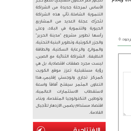
تتجاوز أطر التعاون التقليدي، لتضع حجر
الأساس لمرحلة جديدة من الشراكة
التنموية الشاملة. ​تأتي هذه الشراكة
لتُحرّك عجلة العديد من المشاريع
الحيوية والتنموية في البلاد، وعلى
رأسها تطوير مشروع “مدينة الحرير”
دود: 0
والجزر الكويتية، وتطوير البنية التحتية،
والموانئ، والرعاية السكنية، والطاقة
النظيفة. الشراكة الثنائية مع الصين،
ليست مجرد صفقات اقتصادية، بل هي
رؤية مستقبلية تعزز موقع الكويت
كمركز تجاري ولوجستي إقليمي. ​هذا
التعاون المثمر سيفتح آفاقاً واسعة
لاستقطاب الاستثمارات العالمية،
وتوطين التكنولوجيا المتقدمة، وبناء
اقتصاد مستدام يضمن الازدهار للأجيال
القادمة.