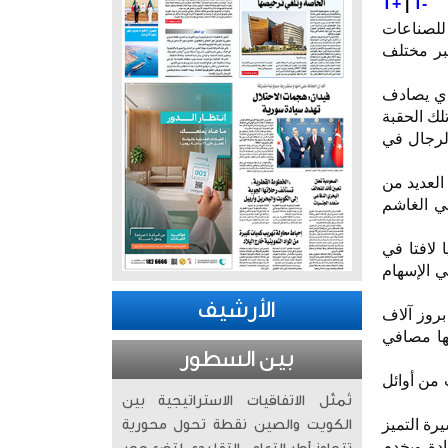
T+
|
T-
 للصناعات
عبر مختلف
لذي يصادف
لك الحقبة
لرجال في
العديد من
ي الغاشم
 لافتا في
ي الإسهام
الأرشيف
بروز آلاف
ها مصافي
بين السطور
 من أوائل
تُمثّل الاتفاقيات الاستراتيجية بين
رة التميز
الكويت والصين نقطة تحول محورية
ادة ويخدم