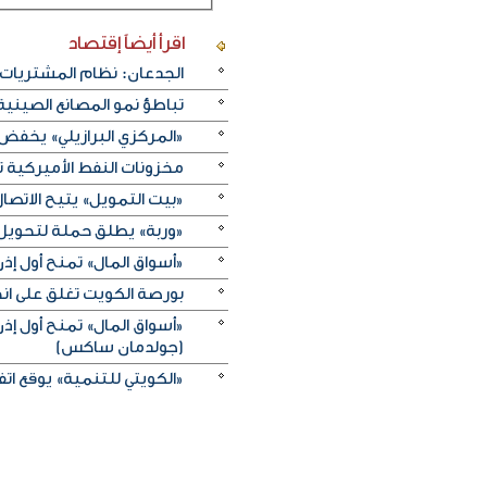
اقرأ أيضاً
إقتصاد
الجدعان: نظام المشتريات 
تباطؤ نمو المصانع الصيني
«المركزي البرازيلي» يخفض الفائدة بـ25 نقطة أسا
مخزونات النفط الأميركية تزيد 2.5 مليون برميل على عكس 
«بيت التمويل» يتيح الاتصال 
«وربة» يطلق حملة لتحويل روا
«أسواق المال» تمنح أول 
بورصة الكويت تغلق على انخفاض 
«أسواق المال» تمنح أول 
(جولدمان ساكس)
«الكويتي للتنمية» يوقع اتفاقيتي منحة بـ5 ملايين دولار لدعم الجه