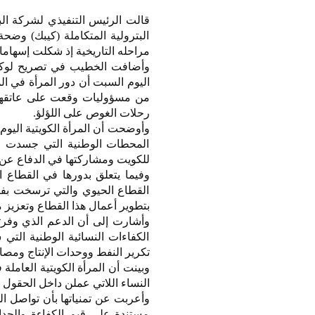
قالت الرئيس التنفيذي لشركة البت
البترولية المتكاملة (كيبك) وض
مراحله التاريخية إذ شكلت إسهامات
وأضافت الخطيب في تصريح لوكالة 
اليوم السبت أن دور المرأة في ال
من مسؤوليات وقعت على عاتقها 
رحلات الغوص على اللؤلؤ.
وأوضحت أن المرأة الكويتية اليوم
المحطات الوطنية التي جسدت فيه
للكويت ومشاركتها في الدفاع عن حر
وفيما يتعلق بدورها في القطاع ا
القطاع الحيوي والتي ترسخت بفضل 
بتطوير أعمال هذا القطاع وتعزيز م
وأشارت إلى أن الدعم الذي وفرته ا
الكفاءات النسائية الوطنية الت
تكرير النفط ووحدات الإنتاج ومصان
وبينت أن المرأة الكويتية العام
النساء اللاتي عملن داخل الحقول 
وأعربت عن تمنياتها بأن تواصل ا
مستندة على قيم الكفاءة والجدارة