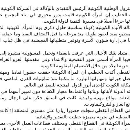
رول الوطنية الكويتية الرئيس التنفيذي بالوكالة في الشركة الكويتية
حة الخطيب إن المرأة الكويتية قامت بدور محوري في بناء المجتمع 
ها جزءا أصيلا في مسيرة التنمية لدولة الكويت.
الأنباء الكويتية (كونا) بمناسبة حلول ذكرى يوم المرأة الكويتية ا
مجتمع يمتد لعقود طويلة منذ مرحلة ما قبل اكتشاف النفط وما حملته ت
في إدارة شؤون الأسرة وتوفير متطلباتها المعيشية في ظل غياب ا
 امتداد لتلك الأجيال التي عرفت بالعطاء وتحمل المسؤولية مشيرة إلى 
ا المرأة أسمى صور التضحية والانتماء وفي مقدمتها الغزو العراق
ية البلاد من خلال الانضمام للمقاومة الكويتية.
لنفطي أكدت الخطيب أن المرأة الكويتية حققت حضورا قياديا ومهنيا
خبراتها ومهاراتها البارزة ما مكنها منذ ثمانينيات القرن الماضي ف
كانة الكويت كإحدى أبرز الدول المنتجة للنفط في العالم.
لدولة لأبنائها وبناتها واعتمادها معيار الكفاءة دون تمييز أسهما في 
ي شغلت مواقع مهنية وقيادية كانت في السابق حكرا على الرجال ومن
ع الغاز والبتروكيماويات.
لة في القطاع النفطي سجلت حضورا رياديا على مستوى المنطقة إذ كانت
النفطية في تجربة متميزة حظيت بالتقدير والإشادة.
لمرأة الكويتية في القطاع النفطي ومختلف قطاعات العمل الأخرى مسي
 ومواكبة التطورات التقنية والمهنية الحديثة بما يلبي تطلعات القي