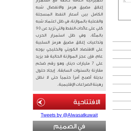
للميزانية العامة خاصة مع استمرار
إغلاق مضيق هرمز والانفصال شبه
الكامل بين أسعار النفط المسجلة
والفعلية بالموازنة، في ظل اعتماد شبه
كلي على عائدات النفط والتي تزيد عن 90
بالمئة. وفي ظل استمرار الحرب
وتداعيات إغلاق مضيق هرمز السلبية
على الاقتصاد الكويتي والخليجي بوجه
عام، فإن عجز الموازنة الحالية قد يزيد
على 7 مليارات دينار، وهو رقم ضخم
مقارنة بالسنوات السابقة. إيجاد حلول
بديلة أصبح أمراً حتمياً حتى لا نظل
رهينة الصراعات الإقليمية.
Tweets by @Alwasatkuwait
في الصميم