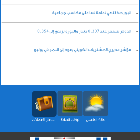
البورصة تنهي تعاملاتها على مكاسب جماعية
الدولار يستقر عند 0.307 دينار واليورو يرتفع إلى 0.354
مؤشر مديري المشتريات الكويتي يعود إلى النمو في يوليو