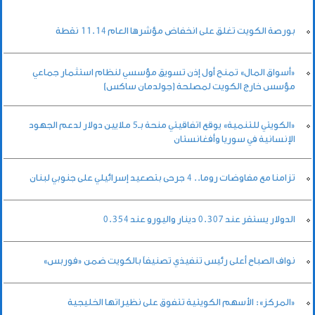
بورصة الكويت تغلق على انخفاض مؤشرها العام 11.14 نقطة
«أسواق المال» تمنح أول إذن تسويق مؤسسي لنظام استثمار جماعي
مؤسس خارج الكويت لمصلحة (جولدمان ساكس)
«الكويتي للتنمية» يوقع اتفاقيتي منحة بـ5 ملايين دولار لدعم الجهود
الإنسانية في سوريا وأفغانستان
تزامنا مع مفاوضات روما.. 4 جرحى بتصعيد إسرائيلي على جنوبي لبنان
الدولار يستقر عند 0.307 دينار واليورو عند 0.354
نواف الصباح أعلى رئيس تنفيذي تصنيفاً بالكويت ضمن «فوربس»
«المركز»: الأسهم الكويتية تتفوق على نظيراتها الخليجية