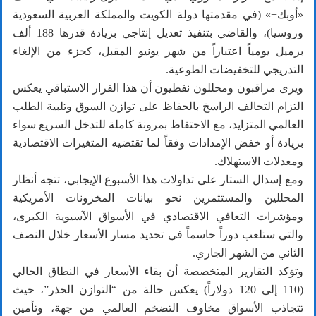
«أوبك+» (في مقدمتها دولة الكويت والمملكة العربية السعودية
وروسيا)، والقاضي بتنفيذ تعديل إنتاجي بزيادة قدرها 188 ألف
برميل يومياً اعتباراً من شهر يونيو المقبل، كجزء من الإلغاء
التدريجي للتخفيضات الطوعية.
ويرى مراقبون ومحللون نفطيون أن هذا القرار الاستباقي يعكس
التزام التحالف الراسخ بالحفاظ على توازن السوق وتلبية الطلب
العالمي المتزايد، مع الاحتفاظ بمرونة كاملة للتدخل السريع سواء
بزيادة أو خفض الإمدادات وفقاً لما تقتضيه المتغيرات الاقتصادية
ومعدلات الاستهلاك.
ومع إسدال الستار على تداولات هذا الأسبوع الإيجابي، تتجه أنظار
المحللين والمستثمرين نحو بيانات المخزونات الأمريكية
ومؤشرات التعافي الاقتصادي في الأسواق الآسيوية الكبرى،
والتي ستلعب دوراً حاسماً في تحديد مسار الأسعار خلال النصف
الثاني من الشهر الجاري.
وتؤكد التقارير المتخصصة أن بقاء الأسعار في النطاق الحالي
(110 إلى 120 دولاراً) يعكس حالة من “التوازن الحذر”، حيث
تتجاذب الأسواق مخاوف التضخم العالمي من جهة، وتأمين