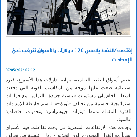
إقتصاد / النفط يلامس 120 دولاراً.. والأسواق تترقب ضخ
الإمدادات
07/05/2026 09:12
تختتم أسواق النفط العالمية، بنهاية تداولات هذا الأسبوع، فترة
استثنائية طغت عليها موجة من المكاسب القوية التي دفعت
بأسعار الخام إلى مستويات قياسية جديدة، بالتزامن مع قرارات
استراتيجية حاسمة من تحالف «أوبك+» لرسم خارطة الإمدادات
للفترة المقبلة وسط توترات جيوسياسية وتحديات اقتصادية
عالمية.
وجاءت هذه الارتفاعات السعرية في وقت تفاعلت فيه الأسواق
إيجاباً مع القرار المحوري الذي اتخذته 7 دول رئيسية في تحالف