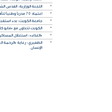
اللجنة الوزارية: القدس ا
اعتماد 70 مدرباً وطنياً لتأهيل كوادر وطنية في «الحوكمة»
جامعة الكويت: بدء استقبال طلب
الكويت تتعاون مع «مايو ك
«الغذاء»: استغلال المساكن
الظفيري: رعاية «الرحمة ال
الإنسان