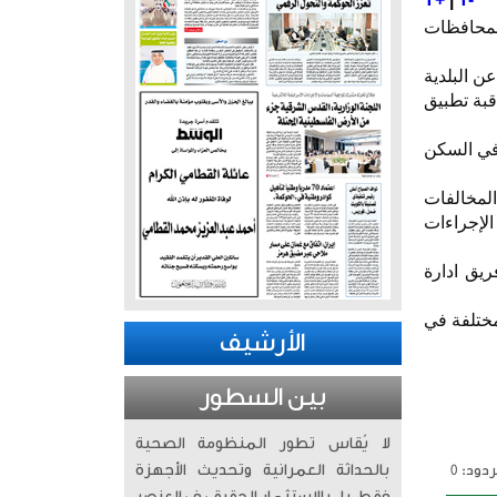
لمحافظات
ن البلدية
قبة تطبيق
 في السكن
المخالفات
الإجراءات
يق ادارة
لمختلفة في
الأرشيف
بين السطور
لا يُقاس تطور المنظومة الصحية
دود: 0
بالحداثة العمرانية وتحديث الأجهزة