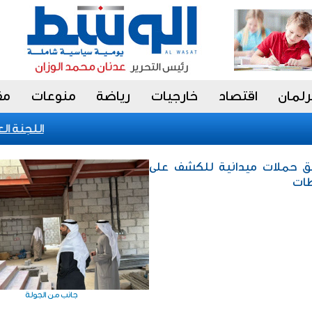
رلمان
اقتصاد
خارجيات
رياضة
منوعات
مق
«اللجنة العليا»
لق حملات ميدانية للكشف على
ظات
جانب من الجولة