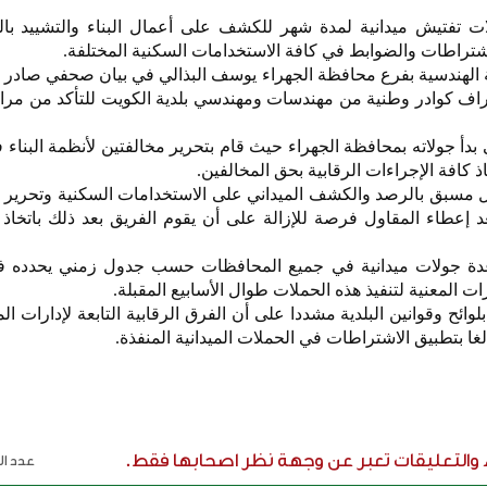
 تفتيش ميدانية لمدة شهر للكشف على أعمال البناء والتشييد با
اشتراطات والضوابط في كافة الاستخدامات السكنية المختلفة.
عة الهندسية بفرع محافظة الجهراء يوسف البذالي في بيان صحفي صادر ع
شراف كوادر وطنية من مهندسات ومهندسي بلدية الكويت للتأكد من مرا
 بدأ جولاته بمحافظة الجهراء حيث قام بتحرير مخالفتين لأنظمة البناء
 كافة الإجراءات الرقابية بحق المخالفين.
ل مسبق بالرصد والكشف الميداني على الاستخدامات السكنية وتحرير 
عد إعطاء المقاول فرصة للإزالة على أن يقوم الفريق بعد ذلك باتخاذ 
 عدة جولات ميدانية في جميع المحافظات حسب جدول زمني يحدده فر
رات المعنية لتنفيذ هذه الحملات طوال الأسابيع المقبلة.
لوائح وقوانين البلدية مشددا على أن الفرق الرقابية التابعة لإدارات ا
ا بتطبيق الاشتراطات في الحملات الميدانية المنفذة.
ء والتعليقات تعبر عن وجهة نظر اصحابها فقط.
عدد الر