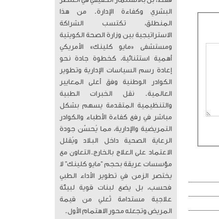
فقط، بل بالاستثمار الحقيقي في العنصر
البشري وكفاءة الإدارة. من هذا
المنطلق، تكتسب الشراكة
الاستراتيجية بين وزارة الصحة الكويتية
ومستشفى «مايو كلينك» الأمريكي
أهمية استثنائية، كخطوة جادة نحو
إعادة رسم السياسات الإدارية وتطوير
الكوادر الوطنية وفق أعلى المعايير
العالمية. ​ نقل الخبرات الطبية
والتنظيمية المتقدمة يسهم بشكل
مباشر في رفع كفاءة الأطباء والكوادر
التمريضية والإدارية، مما يُحسّن جودة
الرعاية الصحية داخل البلاد ويُقلل
الاعتماد على العلاج بالخارج. ​التعاون مع
مؤسسات عريقة بحجم “مايو كلينك” لا
يختصر الزمن في تطوير الأداء الطبي
فحسب، بل يضع لبنات قوية لبيئة
علاجية مستدامة تُعلي من قيمة
المريض وتجعله محور الاهتمام الأول.