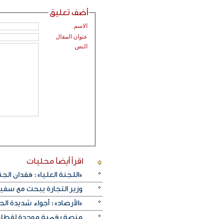
أضف تعليق
الاسم
عنوان المقال
النص
اقرأ أيضاً
محليات
«اللجنة العليا»: فقدان الجنسية
وزير التجارة يبحث مع سفي
«الأرصاد»: أجواء شديدة الحر
منصة رقمية موحدة لقطاع ا