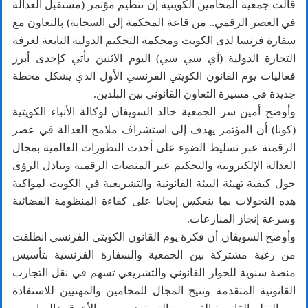
قالت جمعية المحامين الكويتية إن تنظيم مؤتمر (مستقبل العدالة
في العصر الرقمي.. من قاعة المحكمة إلى السحابة) بالتعاون مع
سفارة فرنسا لدى الكويت ومحكمة التحكيم الدولية التابعة لغرفة
التجارة الدولية (آي سي سي) اليوم الاثنين يأتي كإحدى أبرز
فعاليات يوم القانون الكويتي الفرنسي الأول الذي يشكل محطة
جديدة في مسيرة التعاون القانوني بين البلدين.
وأوضح أمين سر الجمعية خالد السويفان لوكالة الأنباء الكويتية
(كونا) أن المؤتمر يهدف إلى استشراف ملامح العدالة في عصر
الرقمنة عبر تسليط الضوء على أحدث التطورات العالمية بمجال
العدالة الإلكترونية والتحكيم عبر المنصات الرقمية وتبادل الرؤى
حول كيفية تهيئة البيئة القانونية والتشريعية في الكويت لمواكبة
هذه التحولات بما ينعكس إيجابا على كفاءة المنظومة القضائية
وسرعة إنجاز المنازعات.
وأوضح السويفان أن فكرة يوم القانون الكويتي الفرنسي انطلقت
من رغبة مشتركة بين الجمعية والسفارة الفرنسية بتأسيس
منصة سنوية للحوار القانوني والتشريعي تسهم في نقل التجارب
القانونية المتقدمة وتتيح المجال للمحامين والمهنيين للاستفادة