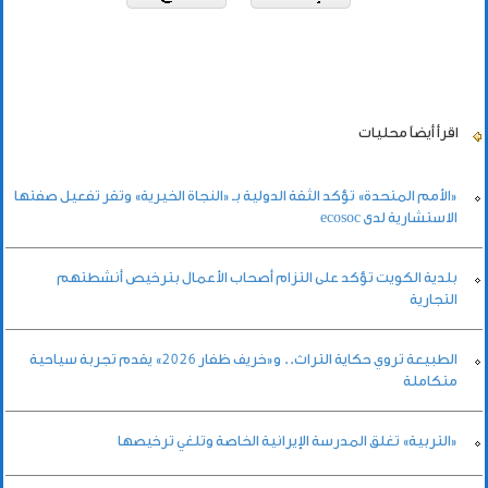
اقرأ أيضاً
محليات
«الأمم المتحدة» تؤكد الثقة الدولية بـ «النجاة الخيرية» وتقر تفعيل صفتها
الاستشارية لدى ecosoc
بلدية الكويت تؤكد على التزام أصحاب الأعمال بترخيص أنشطتهم
التجارية
الطبيعة تروي حكاية التراث.. و«خريف ظفار 2026» يقدم تجربة سياحية
متكاملة
«التربية» تغلق المدرسة الإيرانية الخاصة وتلغي ترخيصها