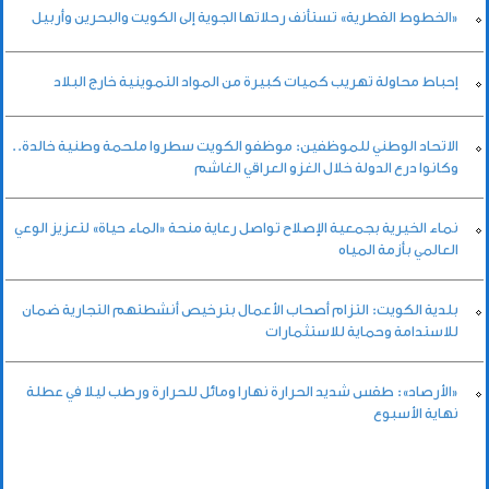
«الخطوط القطرية» تستأنف رحلاتها الجوية إلى الكويت والبحرين وأربيل
إحباط محاولة تهريب كميات كبيرة من المواد التموينية خارج البلاد
الاتحاد الوطني للموظفين: موظفو الكويت سطروا ملحمة وطنية خالدة..
وكانوا درع الدولة خلال الغزو العراقي الغاشم
نماء الخيرية بجمعية الإصلاح تواصل رعاية منحة «الماء حياة» لتعزيز الوعي
العالمي بأزمة المياه
بلدية الكويت: التزام أصحاب الأعمال بترخيص أنشطتهم التجارية ضمان
للاستدامة وحماية للاستثمارات
«الأرصاد»: طقس شديد الحرارة نهارا ومائل للحرارة ورطب ليلا في عطلة
نهاية الأسبوع