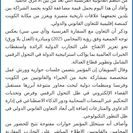
من النظم القانونية الفرنسية التي تعد من بين الأعرق عالميا.
وأفاد أن هذا اليوم يحمل قيمة مضاعفة لكونه يجسد الشراكة بين
بلدين تجمعهما علاقات تاريخية متميزة ويعزز من مكانة الكويت
كمنصة إقليمية للتعاون القانوني والدولي.
وذكر أن التعاون مع السفارة الفرنسية و(آي سي سي) يعكس
توجه الجمعية وفق رؤية (المحامي 2025) ومبادرة (العدل بلا ورق)
نحو تعزيز الانفتاح على التجارب الدولية الرائدة واستقطاب
الخبرات العالمية بما يواكب استراتيجية الدولة في التحول الرقمي
الشامل وتطوير قطاع العدالة.
وقال السويفان إن المؤتمر يتضمن جلسات حوارية وورش عمل
متخصصة بمشاركة نخبة من الخبراء والقانونيين من الكويت
وفرنسا ومنظمات دولية لبحث محاور متنوعة أبرزها مستقبل
القضاء الإلكتروني في ظل التحول الرقمي وفرص وتحديات
التحكيم عبر المنصات السحابية ودور الذكاء الاصطناعي في إدارة
الدعاوى والمنازعات إضافة إلى أبعاد التعاون القانوني الدولي في
ظل التطور التكنولوجي.
وأضاف أنه سيتخلل المؤتمر حوارات مفتوحة تتيح للحضور من
المحامين والقانونيين الاطلاع المباشر على التجارب المقارنة