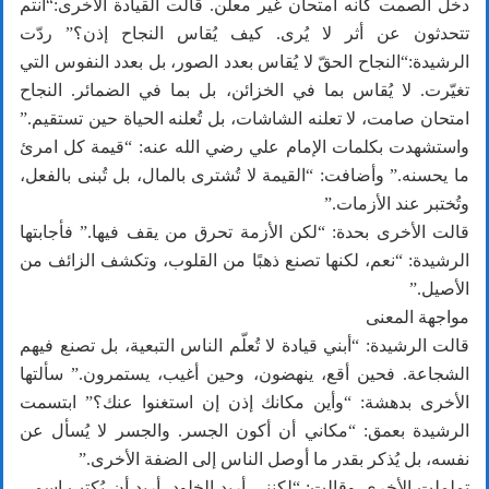
دخل الصمت كأنه امتحان غير معلن. قالت القيادة الأخرى:“أنتم
تتحدثون عن أثر لا يُرى. كيف يُقاس النجاح إذن؟” ردّت
الرشيدة:“النجاح الحقّ لا يُقاس بعدد الصور، بل بعدد النفوس التي
تغيّرت. لا يُقاس بما في الخزائن، بل بما في الضمائر. النجاح
امتحان صامت، لا تعلنه الشاشات، بل تُعلنه الحياة حين تستقيم.”
واستشهدت بكلمات الإمام علي رضي الله عنه: “قيمة كل امرئ
ما يحسنه.” وأضافت: “القيمة لا تُشترى بالمال، بل تُبنى بالفعل،
وتُختبر عند الأزمات.”
قالت الأخرى بحدة: “لكن الأزمة تحرق من يقف فيها.” فأجابتها
الرشيدة: “نعم، لكنها تصنع ذهبًا من القلوب، وتكشف الزائف من
الأصيل.”
مواجهة المعنى
قالت الرشيدة: “أبني قيادة لا تُعلّم الناس التبعية، بل تصنع فيهم
الشجاعة. فحين أقع، ينهضون، وحين أغيب، يستمرون.” سألتها
الأخرى بدهشة: “وأين مكانك إذن إن استغنوا عنك؟” ابتسمت
الرشيدة بعمق: “مكاني أن أكون الجسر. والجسر لا يُسأل عن
نفسه، بل يُذكر بقدر ما أوصل الناس إلى الضفة الأخرى.”
تململت الأخرى وقالت: “لكنني أريد الخلود. أريد أن يُكتب اسمي