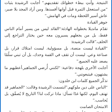
النتيجة. وأنتِ ببطء خطواتك تفقدينهم.” أجابت الرشيدة بثبات
“من استعجل الثمرة قبل أوانها أفسدها. ومن أراد المجد بلا صبر،
عاش أسير اللحظة ومات في الهامش.”
جوهر القيادة
تقدّم مانديلا بخطواته الهادئة:“القائد ليس من يسير أمام الناس
فقط، بل من يجعلهم يسيرون معه حين يختار التراجع إلى
الخلف.”قالت الرشيدة:
“القيادة ليست منصة، بل مسؤولية. ليست امتلاك قرار، بل
صناعة وعي. ليست أن تقف في القمة وحدك، بل أن تبني سلّمًا
يصعد عليه الجميع.”
أجابت الأخرى بلهجة دفاعية: “لكنني أُرضي الجماهير.أعطيهم ما
يشتهون، فيتبعونني.”
تذكّر الجميع كلمات ابن خلدون:
“الناس على دين ملوكهم.”ابتسمت الرشيدة وقالت: “الجماهير قد
تهتف اليوم، لكنها غدًا تسأل: ماذا تركت لنا؟ التاريخ لا يُصفّق، بل
يُحاسب.”
الامتحان الصامت