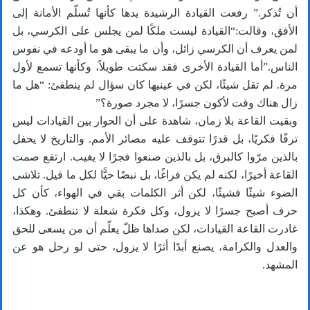
أن تُذكر.” رفعت القيادة الرشيدة يدها كأنها تُسلّم الأمانة إلى
الأفق، وقالت:“القيادة ليست ملكًا لمن يجلس على الكرسي، بل
لمن يعرف أن الكرسي زائل، وأن ما يبقى هو ما أودعه في نفوس
الناس.”أما القيادة الأخرى فقد سكتت طويلاً، وكأنها تسمع لأول
مرة. لم تقل شيئًا، لكن في عينيها كان سؤال لم ينطفئ: “هل ما
زال هناك وقت لأكون جسرًا، لا مجرد صورة؟”
وبقيت القاعة بلا زمان، شاهدة على أن الحوار بين القيادات ليس
ترفًا فكريًا، بل قدرًا تتوقف عليه مصائر الأمم. والتاريخ لا يحفل
بالذين مرّوا كالبرق، بل بالذين صنعوا فجرًا لا يغيب. ارتفع صمت
القاعة أخيرًا، لكنه لم يكن فراغًا، بل نبضًا حيًّا لكل ما قيل. تلاشى
الضوء شيئًا فشيئًا، لكن أثر الكلمات بقي في الهواء، كأن كل
حرف أصبح جسرًا لا يزول، وكل فكرة شعلة لا تنطفئ. وهكذا،
غادرت القاعة القيادات، لكن صداها ظلّ يعلّم أن من يسعى للحق
والعدل والكرامة، يصنع أبدًا أثرًا لا يزول، حتى لو رحل هو عن
المشهد.