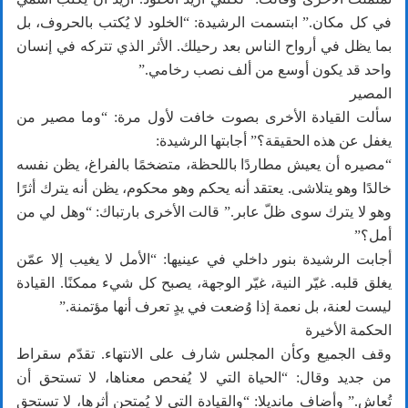
في كل مكان.” ابتسمت الرشيدة: “الخلود لا يُكتب بالحروف، بل
بما يظل في أرواح الناس بعد رحيلك. الأثر الذي تتركه في إنسان
واحد قد يكون أوسع من ألف نصب رخامي.”
المصير
سألت القيادة الأخرى بصوت خافت لأول مرة: “وما مصير من
يغفل عن هذه الحقيقة؟” أجابتها الرشيدة:
“مصيره أن يعيش مطاردًا باللحظة، متضخمًا بالفراغ، يظن نفسه
خالدًا وهو يتلاشى. يعتقد أنه يحكم وهو محكوم، يظن أنه يترك أثرًا
وهو لا يترك سوى ظلّ عابر.” قالت الأخرى بارتباك: “وهل لي من
أمل؟”
أجابت الرشيدة بنور داخلي في عينيها: “الأمل لا يغيب إلا عمّن
يغلق قلبه. غيّر النية، غيّر الوجهة، يصبح كل شيء ممكنًا. القيادة
ليست لعنة، بل نعمة إذا وُضعت في يدٍ تعرف أنها مؤتمنة.”
الحكمة الأخيرة
وقف الجميع وكأن المجلس شارف على الانتهاء. تقدّم سقراط
من جديد وقال: “الحياة التي لا يُفحص معناها، لا تستحق أن
تُعاش.” وأضاف مانديلا: “والقيادة التي لا يُمتحن أثرها، لا تستحق