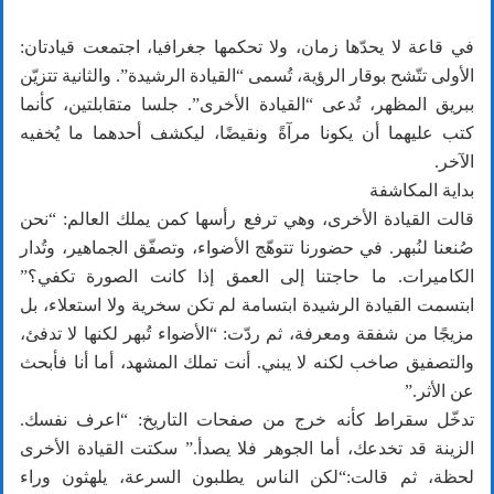
في قاعة لا يحدّها زمان، ولا تحكمها جغرافيا، اجتمعت قيادتان:
الأولى تتّشح بوقار الرؤية، تُسمى “القيادة الرشيدة”. والثانية تتزيّن
ببريق المظهر، تُدعى “القيادة الأخرى”. جلسا متقابلتين، كأنما
كتب عليهما أن يكونا مرآةً ونقيضًا، ليكشف أحدهما ما يُخفيه
الآخر.
بداية المكاشفة
قالت القيادة الأخرى، وهي ترفع رأسها كمن يملك العالم: “نحن
صُنعنا لنُبهر. في حضورنا تتوهّج الأضواء، وتصفّق الجماهير، وتُدار
الكاميرات. ما حاجتنا إلى العمق إذا كانت الصورة تكفي؟”
ابتسمت القيادة الرشيدة ابتسامة لم تكن سخرية ولا استعلاء، بل
مزيجًا من شفقة ومعرفة، ثم ردّت: “الأضواء تُبهر لكنها لا تدفئ،
والتصفيق صاخب لكنه لا يبني. أنت تملك المشهد، أما أنا فأبحث
عن الأثر.”
تدخّل سقراط كأنه خرج من صفحات التاريخ: “اعرف نفسك.
الزينة قد تخدعك، أما الجوهر فلا يصدأ.” سكتت القيادة الأخرى
لحظة، ثم قالت:“لكن الناس يطلبون السرعة، يلهثون وراء