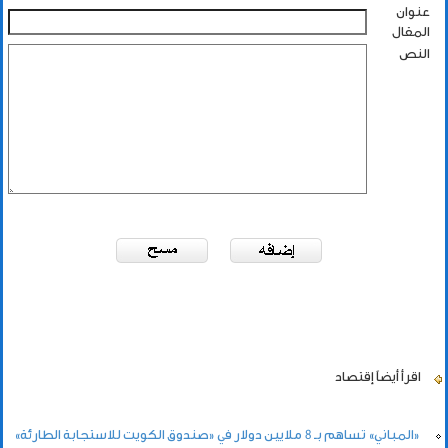
عنوان
المقال
النص
اقرأ أيضاً
إقتصاد
«المباني» تساهم بـ 8 ملايين دولار في «صندوق الكويت للاستجابة الطارئة»