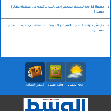
مصفاة الزاوية الليبية: السيطرة على تسرّب ناجم عن اصطدام طائرة
مسيرة
«فيتش» تؤكد التصنيف السيادي للكويت عند «-aa» مع نظرة مستقبلية
مستقرة