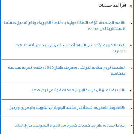
اقرأ أيضاً
محليات
«الأمم المتحدة» تؤكد الثقة الدولية بـ «النجاة الخيرية» وتقر تفعيل صفتها
الاستشارية لدى ecosoc
بلدية الكويت تؤكد على التزام أصحاب الأعمال بترخيص أنشطتهم
التجارية
الطبيعة تروي حكاية التراث.. و«خريف ظفار 2026» يقدم تجربة سياحية
متكاملة
«التربية» تغلق المدرسة الإيرانية الخاصة وتلغي ترخيصها
«الخطوط القطرية» تستأنف رحلاتها الجوية إلى الكويت والبحرين وأربيل
إحباط محاولة تهريب كميات كبيرة من المواد التموينية خارج البلاد