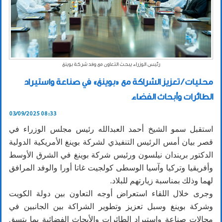
رئيس الوزراء يبحث التعاون مع وفد شركة بوينغ
محليات / تعزيز الشراكة مع «بوينغ» في صناعة واستيراد
الطائرات وأبحاث الفضاء
03/09/2025 08:33
استقبل سمو الشيخ أحمد العبدالله رئيس مجلس الوزراء في
قصر بيان أمس الرئيس التنفيذي لشركة بوينغ الأمريكية الدولية
الدكتور بريندان نيلسون ورئيس شركة بوينغ في الشرق الأوسط
وأفريقيا وتركيا وآسيا الوسطى كولجيت غاتا أورا والوفد المرافق
لهما وذلك بمناسبة زيارتهم للبلاد.
وجرى خلال اللقاء استعراض أوجه التعاون بين دولة الكويت
وشركة بوينغ وسبل تعزيز وتطوير الشراكة بين الجانبين في
مجالات صناعة واستيراد الطائرات والأبحاث الفضائية بما يتسق