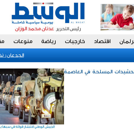
رلمان
اقتصاد
خارجيات
رياضة
منوعات
مق
الجدعان: نظام 
لتحشيدات المسلحة في العاصمة
الجيش الوطني لانتشار قواته في سبها ب