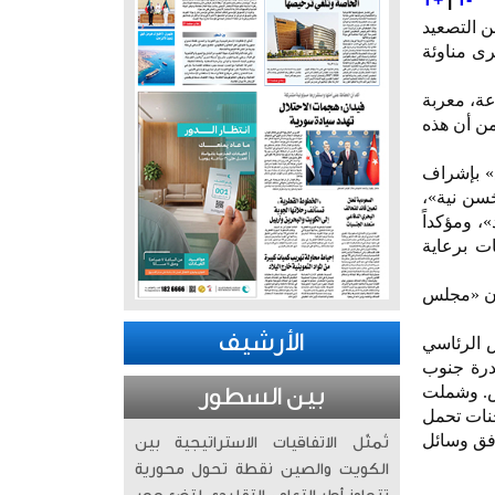
ن التصعيد
رى مناوئة
يشها طرابلس بعثة الأمم المتحدة إلى إصدار بيانها الثاني في غضون 48 ساعة، معربة
 من أن هذه
ع» بإشراف
ُسن نية»،
 ومؤكداً
ت برعاية
 أن «مجلس
الأرشيف
 الرئاسي
درة جنوب
س. وشملت
بين السطور
حنات تحمل
 غشير، وفق وسائل
تُمثّل الاتفاقيات الاستراتيجية بين
الكويت والصين نقطة تحول محورية