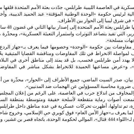
رية في العاصمة الليبية طرابلس، جدّدت بعثة الأمم المتحدة قلقها م
ية لرئيس حكومة «الوحدة الوطنية المؤقتة» عبد الحميد الدبيبة، وأخ
 في شرق ليبيا إلى الحوار بين الأطراف.
واستدعت أجواء التوتر التي تع
ارير، التي تفيد بتصاعد التوترات واستمرار التعبئة العسكرية»، ومحذّرة
اجهات مسلحة».
ذكر مفاوضات بين حكومة «الوحدة» وخصومها فيما يعرف بـ«جهاز الرد
ف لمواصلة الانخراط في تلك المفاوضات ومناقشة القضايا المتبقية بح
ا يهدد أمن طرابلس فحسب، بل قد يمتد إلى مناطق أخرى في البلاد»،
»، و«عرض مساعيها الحميدة للانخراط بشكل مباشر في المفاوضا
 بيان، صدر السبت الماضي، جميع الأطراف إلى «الحوار»، محذّرة من
المخاوف من اندلاع حرب في العاصمة، على الرغم من إعلان المجلس
وسُمعت أصوات رماية متقطعة لأسلحة خفيفة ومتوسطة بمنطقة الس
رة، تم تداولها، أظهرت تحركات عسكرية في عدة مناطق داخل طرابل
 لما يعرف بـ«جهاز الأمن العام» فوق كوبري حي الإسلامي، وخروج شا
دبابات من معسكر التكبالي، التابع لـ«اللواء 444 قتال»، الموالي لحكومة الوحدة، باتجاه قصر بن