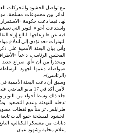
مع تواصل الحشود والتحركات العسك
الدائر بين مجموعات مسلحة، موال
لها، فيما دعت حكومة «الاستقرار»
فيه عن «انزعاجها البالغ إزاء التق
التوترات «قد تؤدي إلى اندلاع مو
وأتى بيان البعثة الأممية على 
المجلس الرئاسي، داعياً «الأطرا
ومحذراً من أن «أي صراع جديد ل
«مواصلة دعمها لجهود الوساطة
(الرئاسي)».
وسبق أن دعت البعثة الأممية في
الأمن أكد في 17 مايو الماضي على ضرورة محاسبة المسؤولين عن الهجمات ضد المدنيين».
جاء ذلك وسط أجواء من التوتر و
تدخله للتهدئة وعدم التصعيد. 
طرابلس، تزامناً مع لقطات مصو
الحشود المسلحة جمع آليات تابعة
إعلام محلية وشهود عيان.