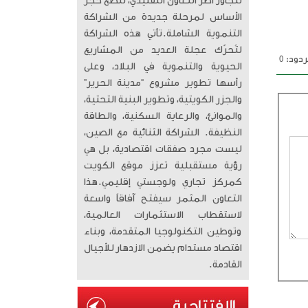
تتجاوز أطر التعاون التقليدي، لتضع حجر
الأساس لمرحلة جديدة من الشراكة
التنموية الشاملة. ​تأتي هذه الشراكة
لتُحرّك عجلة العديد من المشاريع
دود: 0
الحيوية والتنموية في البلاد، وعلى
رأسها تطوير مشروع “مدينة الحرير”
والجزر الكويتية، وتطوير البنية التحتية،
والموانئ، والرعاية السكنية، والطاقة
النظيفة. الشراكة الثنائية مع الصين،
ليست مجرد صفقات اقتصادية، بل هي
رؤية مستقبلية تعزز موقع الكويت
كمركز تجاري ولوجستي إقليمي. ​هذا
التعاون المثمر سيفتح آفاقاً واسعة
لاستقطاب الاستثمارات العالمية،
وتوطين التكنولوجيا المتقدمة، وبناء
اقتصاد مستدام يضمن الازدهار للأجيال
القادمة.