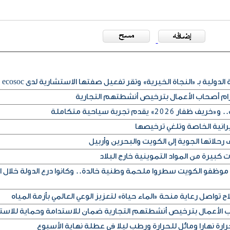
لدولية بـ «النجاة الخيرية» وتقر تفعيل صفتها الاستشارية لدى ecosoc
تزام أصحاب الأعمال بترخيص أنشطتهم التجارية
» يقدم تجربة سياحية متكاملة
يرانية الخاصة وتلغي ترخيصها
حلاتها الجوية إلى الكويت والبحرين وأربيل
كبيرة من المواد التموينية خارج البلاد
 موظفو الكويت سطروا ملحمة وطنية خالدة.. وكانوا درع الدولة خلال ا
ح تواصل رعاية منحة «الماء حياة» لتعزيز الوعي العالمي بأزمة المياه
اب الأعمال بترخيص أنشطتهم التجارية ضمان للاستدامة وحماية للاست
رة نهارا ومائل للحرارة ورطب ليلا في عطلة نهاية الأسبوع