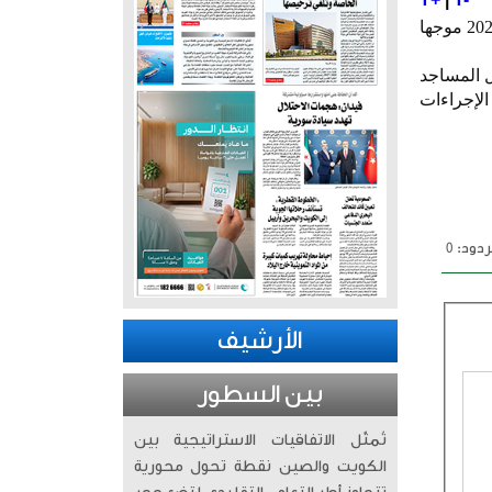
أصدر وكيل وزارة الشؤون الإسلامية المساعد لقطاع المساجد م. بدر العتيبي تعميما إداريا رقم 9 لسنة 2025 موجها
ل المساجد
الإجراءات
دود: 0
الأرشيف
بين السطور
تُمثّل الاتفاقيات الاستراتيجية بين
الكويت والصين نقطة تحول محورية