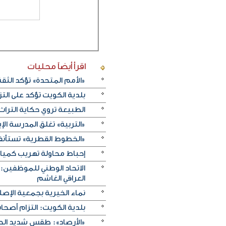
اقرأ أيضاً
محليات
«الأمم المتحدة» تؤكد الثقة ا
بلدية الكويت تؤكد على ال
الطبيعة تروي حكاية التراث.. و«خريف ظفار 2026
«التربية» تغلق المدرسة الإ
«الخطوط القطرية» تستأنف ر
إحباط محاولة تهريب كميات 
الاتحاد الوطني للموظفين:
العراقي الغاشم
نماء الخيرية بجمعية الإصلا
بلدية الكويت: التزام أصح
«الأرصاد»: طقس شديد الحرا