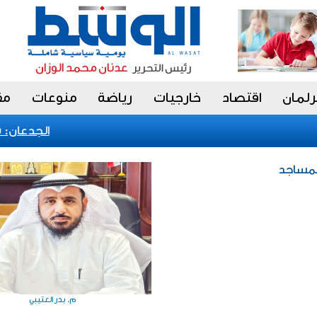
رلمان
اقتصاد
خارجيات
رياضة
منوعات
مق
الجدعان: نظام
المساجد
م. بدر العتيبي