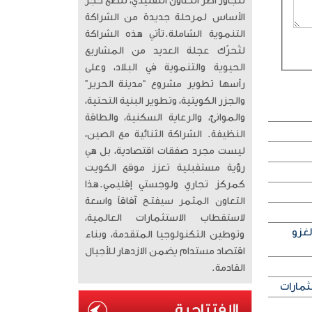
تتجاوز أطر التعاون التقليدي، لتضع حجر
الأساس لمرحلة جديدة من الشراكة
التنموية الشاملة. ​تأتي هذه الشراكة
لتُحرّك عجلة العديد من المشاريع
الحيوية والتنموية في البلاد، وعلى
رأسها تطوير مشروع “مدينة الحرير”
والجزر الكويتية، وتطوير البنية التحتية،
والموانئ، والرعاية السكنية، والطاقة
النظيفة. الشراكة الثنائية مع الصين،
ليست مجرد صفقات اقتصادية، بل هي
رؤية مستقبلية تعزز موقع الكويت
كمركز تجاري ولوجستي إقليمي. ​هذا
التعاون المثمر سيفتح آفاقاً واسعة
لاستقطاب الاستثمارات العالمية،
لغزو
وتوطين التكنولوجيا المتقدمة، وبناء
اقتصاد مستدام يضمن الازدهار للأجيال
القادمة.
ثمارات