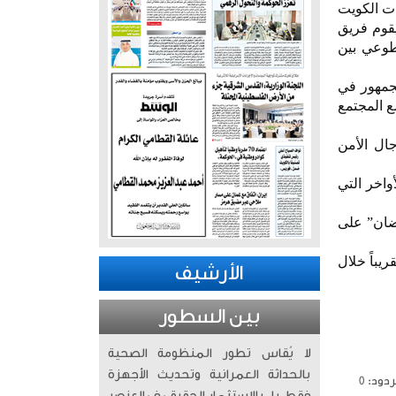
ات الكويت
يقوم فريق
طوعي بين
لجمهور في
ع المجتمع
ال الأمن
واخر التي
ضان” على
بمختلف أنحاء الكويت بواقع 30 ألف وجبة تقريباً خلال
الأرشيف
بين السطور
لا يُقاس تطور المنظومة الصحية
بالحداثة العمرانية وتحديث الأجهزة
دود: 0