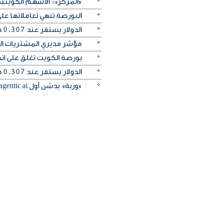
«المركز»: الأسهم الكويتية
البورصة تنهي تعاملاتها 
الدولار يستقر عند 0.307 دينار واليورو يرتفع إلى 0.354
مؤشر مديري المشتريات الكو
بورصة الكويت تغلق على انخفاض 
الدولار يستقر عند 0.307 دينار واليورو ينخفض إلى 0.353 دينار
«وربة» يدشن أول agentic ai مصرفي صوتي في العالم عبر التطبيق