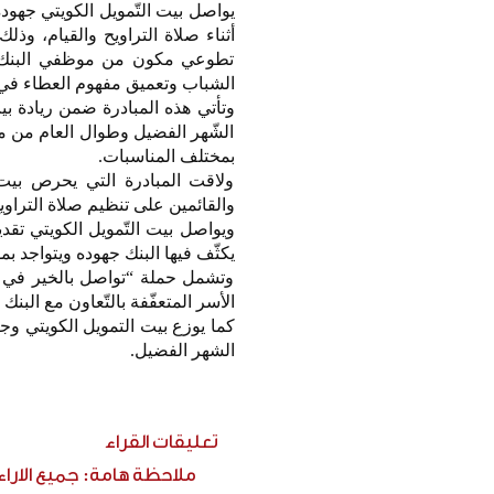
يواصل بيت التّمويل الكويتي جه
أثناء صلاة التراويح والقيام، و
تطوعي مكون من موظفي البنك، بت
الشباب وتعميق مفهوم العطاء في 
وتأتي هذه المبادرة ضمن ريادة ب
الشّهر الفضيل وطوال العام من م
بمختلف المناسبات.
ولاقت المبادرة التي يحرص بيت 
والقائمين على تنظيم صلاة التراوي
ويواصل بيت التّمويل الكويتي تق
يكثّف فيها البنك جهوده ويتواجد ب
وتشمل حملة “تواصل بالخير في ش
الأسر المتعفّفة بالتّعاون مع البنك 
الشهر الفضيل.
تعليقات القراء
ملاحظة هامة: جميع الارا