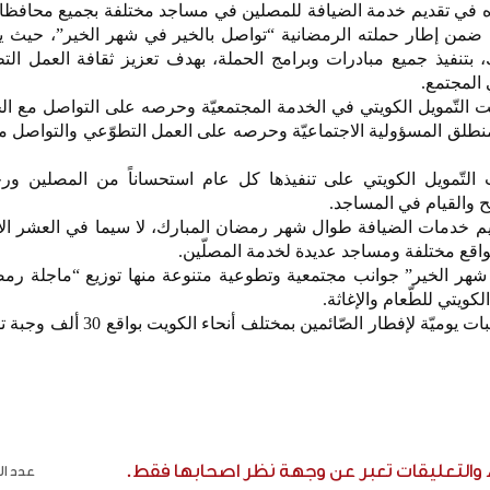
وده في تقديم خدمة الضيافة للمصلين في مساجد مختلفة بجميع محافظ
ذلك ضمن إطار حملته الرمضانية “تواصل بالخير في شهر الخير”، حيث 
نفيذ جميع مبادرات وبرامج الحملة، بهدف تعزيز ثقافة العمل الت
المجتمع.
يت التّمويل الكويتي في الخدمة المجتمعيّة وحرصه على التواصل مع ا
نطلق المسؤولية الاجتماعيّة وحرصه على العمل التطوّعي والتواصل م
التّمويل الكويتي على تنفيذها كل عام استحساناً من المصلين ورج
ح والقيام في المساجد.
ديم خدمات الضيافة طوال شهر رمضان المبارك، لا سيما في العشر الأ
مواقع مختلفة ومساجد عديدة لخدمة المصلّين.
هر الخير” جوانب مجتمعية وتطوعية متنوعة منها توزيع “ماجلة رم
الكويتي للطّعام والإغاثة.
كما يوزع بيت التمويل الكويتي وجبات يوميّة لإفطار الصّائمين 
ء والتعليقات تعبر عن وجهة نظر اصحابها فقط.
عدد الر