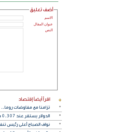
أضف تعليق
الاسم
عنوان المقال
النص
اقرأ أيضاً
إقتصاد
تزامنا مع مفاوضات روما.. 4 جرحى بتصعيد إسرائيلي على جنوبي لبنان
الدولار يستقر عند 0.307 دينار واليورو عند 0.354
نواف الصباح أعلى رئيس تن