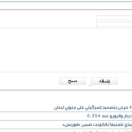
فيذي تصنيفاً بالكويت ضمن «فوربس»