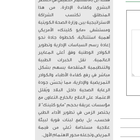
فقط، بل بالاستثمار الحقيقي في العنصر
البشري وكفاءة الإدارة. من هذا
المنطلق، تكتسب الشراكة
الاستراتيجية بين وزارة الصحة الكويتية
ومستشفى «مايو كلينك» الأمريكي
أهمية استثنائية، كخطوة جادة نحو
إعادة رسم السياسات الإدارية وتطوير
الكوادر الوطنية وفق أعلى المعايير
العالمية. ​ نقل الخبرات الطبية
والتنظيمية المتقدمة يسهم بشكل
مباشر في رفع كفاءة الأطباء والكوادر
التمريضية والإدارية، مما يُحسّن جودة
الرعاية الصحية داخل البلاد ويُقلل
الاعتماد على العلاج بالخارج. ​التعاون مع
مؤسسات عريقة بحجم “مايو كلينك” لا
يختصر الزمن في تطوير الأداء الطبي
فحسب، بل يضع لبنات قوية لبيئة
علاجية مستدامة تُعلي من قيمة
المريض وتجعله محور الاهتمام الأول.