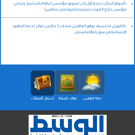
«أسواق المال» تمنح أول إذن تسويق مؤسسي لنظام استثمار جماعي
مؤسس خارج الكويت لمصلحة (جولدمان ساكس)
«الكويتي للتنمية» يوقع اتفاقيتي منحة بـ5 ملايين دولار لدعم الجهود
الإنسانية في سوريا وأفغانستان