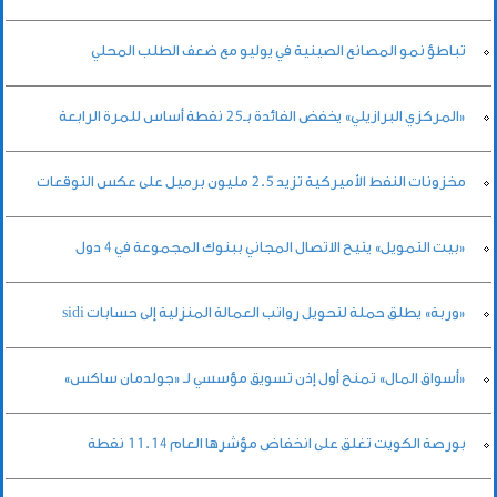
تباطؤ نمو المصانع الصينية في يوليو مع ضعف الطلب المحلي
«المركزي البرازيلي» يخفض الفائدة بـ25 نقطة أساس للمرة الرابعة
مخزونات النفط الأميركية تزيد 2.5 مليون برميل على عكس التوقعات
«بيت التمويل» يتيح الاتصال المجاني ببنوك المجموعة في 4 دول
«وربة» يطلق حملة لتحويل رواتب العمالة المنزلية إلى حسابات sidi
«أسواق المال» تمنح أول إذن تسويق مؤسسي لـ «جولدمان ساكس»
بورصة الكويت تغلق على انخفاض مؤشرها العام 11.14 نقطة