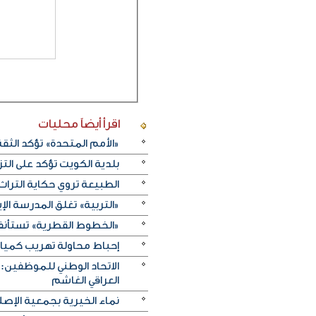
اقرأ أيضاً
محليات
«الأمم المتحدة» تؤكد الثقة ا
بلدية الكويت تؤكد على ال
الطبيعة تروي حكاية التراث.. و«خريف ظفار 2026
«التربية» تغلق المدرسة الإ
«الخطوط القطرية» تستأنف ر
إحباط محاولة تهريب كميات 
الاتحاد الوطني للموظفين:
العراقي الغاشم
نماء الخيرية بجمعية الإصلا