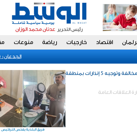
رلمان
اقتصاد
خارجيات
رياضة
منوعات
مق
الجدعان: نظا
محليات / الرشيدي : تحرير 18 مخالفة وتوجيه 5 إنذارات بمنطقة
ة العلاقات العامة
فريق البلدية يفحص التراخيص