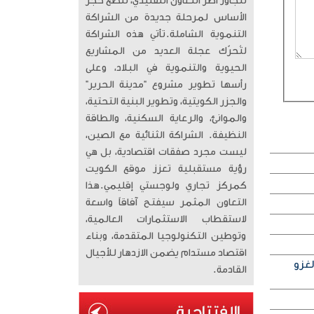
تتجاوز أطر التعاون التقليدي، لتضع حجر
الأساس لمرحلة جديدة من الشراكة
التنموية الشاملة. ​تأتي هذه الشراكة
لتُحرّك عجلة العديد من المشاريع
الحيوية والتنموية في البلاد، وعلى
رأسها تطوير مشروع “مدينة الحرير”
والجزر الكويتية، وتطوير البنية التحتية،
والموانئ، والرعاية السكنية، والطاقة
النظيفة. الشراكة الثنائية مع الصين،
ليست مجرد صفقات اقتصادية، بل هي
رؤية مستقبلية تعزز موقع الكويت
كمركز تجاري ولوجستي إقليمي. ​هذا
التعاون المثمر سيفتح آفاقاً واسعة
لاستقطاب الاستثمارات العالمية،
وتوطين التكنولوجيا المتقدمة، وبناء
اقتصاد مستدام يضمن الازدهار للأجيال
لغزو
القادمة.