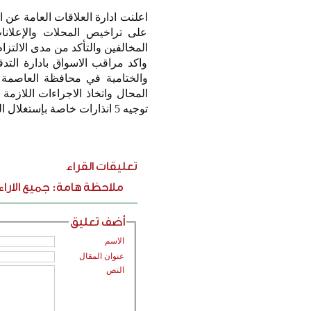
اعلنت ادارة العلاقات العامة عن 
على تراخيص المحلات والإعلانات
المخالفين والتأكد من مدى الالتزا
واكد مراقب الاسواق بادارة التد
والختامية في محافظة العاصمة 
توجيه 5 انذارات خاصة بإستغلال المساحة على أملاك الدولة في منطقة الشويخ الصناعية .
تعليقات القراء
ملاحظة هامة: جميع الارا
أضف تعليق
الاسم
عنوان المقال
النص